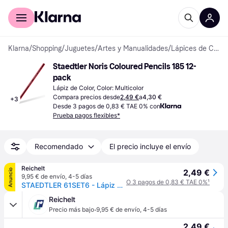
Comprar con Klarna
Para empresas
Klarna
/
Shopping
/
Juguetes
/
Artes y Manualidades
/
Lápices de Color
Staedtler Noris Coloured Pencils 185 12-
pack
Lápiz de Color, Color: Multicolor
Compara precios desde
2,49 €
a
4,30 €
+
3
Desde 3 pagos de 0,83 € TAE 0% con
Prueba pagos flexibles*
Recomendado
El precio incluye el envío
Reichelt
Anuncio
2,49 €
9,95 € de envío
,
4-5 días
O 3 pagos de 0,83 € TAE 0%
¹
STAEDTLER 61SET6 - Lápiz de color, 12 colores, borrador y lápiz
Reichelt
·
Precio más bajo
9,95 € de envío
,
4-5 días
2,49 €