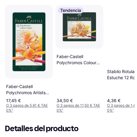
Tendencia
Faber-Castell
Polychromos Colour
Pencils Tin 24-pack
Stabilo Rotula
Estuche 12 Rot
12 Colores
Faber-Castell
Polychromos Artists
Pencils Set of 12
17,45 €
34,50 €
4,36 €
O 3 pagos de 5,81 € TAE
O 3 pagos de 11,50 € TAE
O 3 pagos de 1,4
0%
¹
0%
¹
0%
¹
Detalles del producto