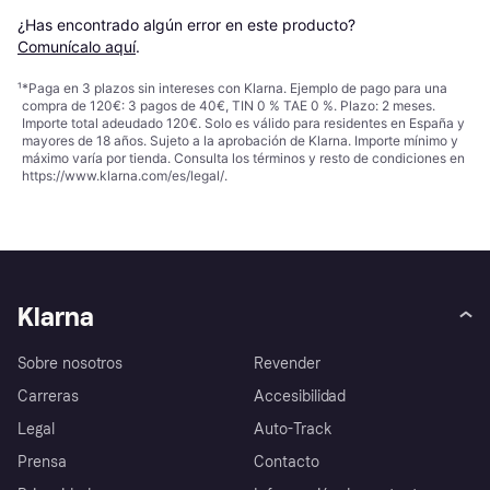
¿Has encontrado algún error en este producto? 
Comunícalo aquí
.
¹
*Paga en 3 plazos sin intereses con Klarna. Ejemplo de pago para una
compra de 120€: 3 pagos de 40€, TIN 0 % TAE 0 %. Plazo: 2 meses.
Importe total adeudado 120€. Solo es válido para residentes en España y
mayores de 18 años. Sujeto a la aprobación de Klarna. Importe mínimo y
máximo varía por tienda. Consulta los términos y resto de condiciones en
https://www.klarna.com/es/legal/
.
Klarna
Sobre nosotros
Revender
Carreras
Accesibilidad
Legal
Auto-Track
Prensa
Contacto