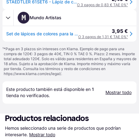
STAEDTLER 61SET6 - Lápiz de color, 12 colores, borrador y lápiz
O 3 pagos de 0,83 € TAE 0%
¹
M
Mundo Artistas
3,95 €
Set de lápices de colores para la escuela Staedtler Noris Club, 12 lápices de colores + 1 lápiz + 1 gomma de borrar
O 3 pagos de 1,31 € TAE 0%
¹
¹
*Paga en 3 plazos sin intereses con Klarna. Ejemplo de pago para una
compra de 120€: 3 pagos de 40€, TIN 0 % TAE 0 %. Plazo: 2 meses. Importe
total adeudado 120€. Solo es válido para residentes en España y mayores de
18 años. Sujeto a la aprobación de Klarna. Importe mínimo y máximo varía
por tienda. Consulta los términos y resto de condiciones en
https://www.klarna.com/es/legal/
.
Este producto también está disponible en 
1
Mostrar todo
tienda
 no verificados.
Productos relacionados
Hemos seleccionado una serie de productos que podrían 
interesarte.
Mostrar todo