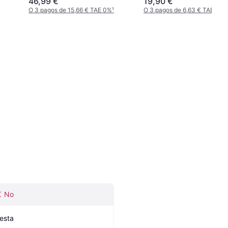
46,99 €
19,90 €
O 3 pagos de 15,66 € TAE 0%
¹
O 3 pagos de 6,63 € TAE 0%
¹
No
iesta