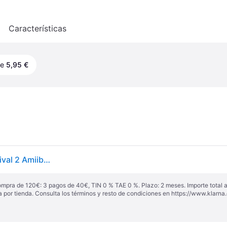
o
Características
de
5,95 €
Nintendo Games Wii U Animal Crossing Amiibo Festival 2 Amiibo Figures + 3 Amiibo Cards Multicolor PAL
ompra de 120€: 3 pagos de 40€, TIN 0 % TAE 0 %. Plazo: 2 meses. Importe total
a por tienda. Consulta los términos y resto de condiciones en
https://www.klarna.