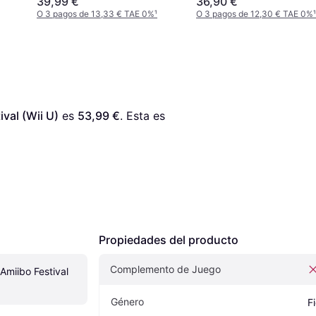
39,99 €
36,90 €
O 3 pagos de 13,33 € TAE 0%
¹
O 3 pagos de 12,30 € TAE 0%
¹
val (Wii U)
 es 
53,99 €
. Esta es 
Propiedades del producto
Complemento de Juego
Amiibo Festival 
Género
F