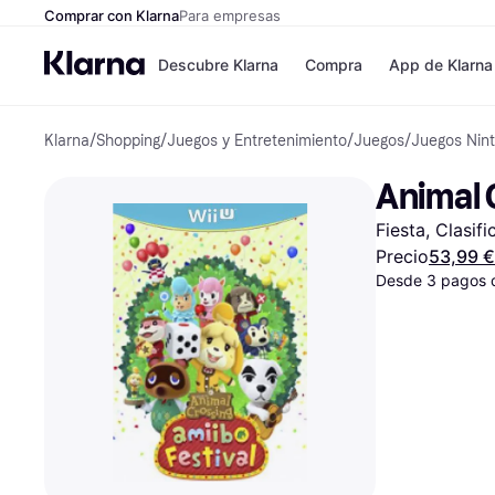
Comprar con Klarna
Para empresas
Descubre Klarna
Compra
App de Klarna
Klarna
/
Shopping
/
Juegos y Entretenimiento
/
Juegos
/
Juegos Nint
Formas de pag
Tiendas
Formas de pago
MediaMarkt
Animal C
Paga ahora
Shein
Paga en 3 plazos
Zalando Priv
Fiesta, Clasif
Paga en 30 días
Zara
Financiación
JD Sports
Precio
53,99 €
Klarna en Apple 
Desde 3 pagos 
Directorio de tie