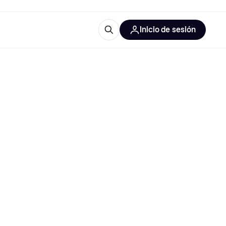
Inicio de sesión
Más información
les de oficina
Qué es Klarna?
las categorías