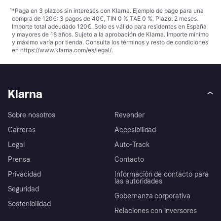
¹
*Paga en 3 plazos sin intereses con Klarna. Ejemplo de pago para una
compra de 120€: 3 pagos de 40€, TIN 0 % TAE 0 %. Plazo: 2 meses.
Importe total adeudado 120€. Solo es válido para residentes en España
y mayores de 18 años. Sujeto a la aprobación de Klarna. Importe mínimo
y máximo varía por tienda. Consulta los términos y resto de condiciones
en
https://www.klarna.com/es/legal/
.
Klarna
Sobre nosotros
Revender
Carreras
Accesibilidad
Legal
Auto-Track
Prensa
Contacto
Privacidad
Información de contacto para
las autoridades
Seguridad
Gobernanza corporativa
Sostenibilidad
Relaciones con inversores