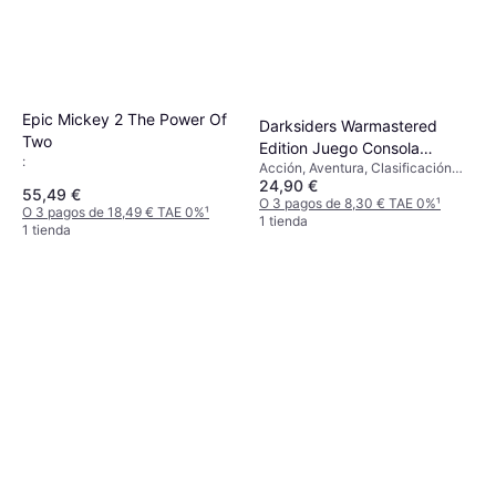
Epic Mickey 2 The Power Of
Darksiders Warmastered
Two
Edition Juego Consola
:
Acción, Aventura, Clasificación
Nintendo Wii U
24,90 €
por edades PEGI: 16
55,49 €
O 3 pagos de 8,30 € TAE 0%
¹
O 3 pagos de 18,49 € TAE 0%
¹
1 tienda
1 tienda