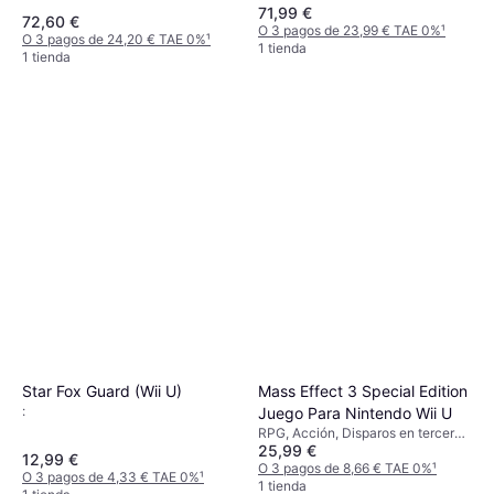
71,99 €
72,60 €
O 3 pagos de 23,99 € TAE 0%
¹
O 3 pagos de 24,20 € TAE 0%
¹
1 tienda
1 tienda
Star Fox Guard (Wii U)
Mass Effect 3 Special Edition
:
Juego Para Nintendo Wii U
RPG, Acción, Disparos en tercera
25,99 €
persona (TPS), Clasificación por
12,99 €
edades PEGI: 18
O 3 pagos de 8,66 € TAE 0%
¹
O 3 pagos de 4,33 € TAE 0%
¹
1 tienda