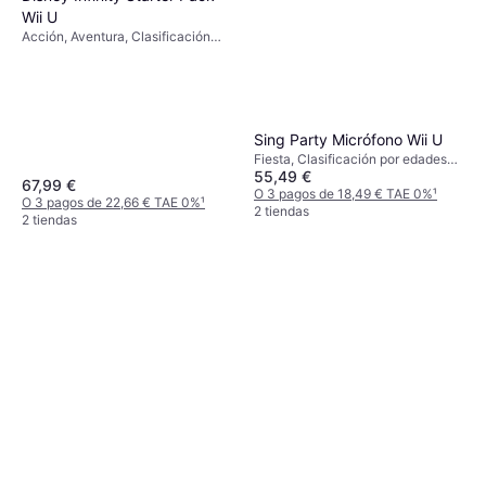
Wii U
Acción, Aventura, Clasificación
por edades PEGI: 7
Sing Party Micrófono Wii U
Fiesta, Clasificación por edades
55,49 €
PEGI: 3
67,99 €
O 3 pagos de 18,49 € TAE 0%
¹
O 3 pagos de 22,66 € TAE 0%
¹
2 tiendas
2 tiendas