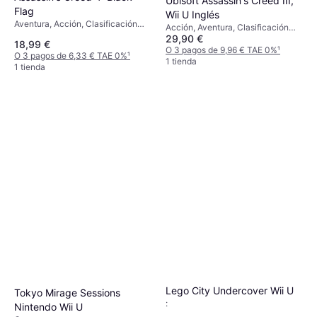
Ubisoft Assassin's Creed III,
Flag
Wii U Inglés
Aventura, Acción, Clasificación
Acción, Aventura, Clasificación
por edades PEGI: 18
29,90 €
por edades PEGI: 18
18,99 €
O 3 pagos de 9,96 € TAE 0%
¹
O 3 pagos de 6,33 € TAE 0%
¹
1 tienda
1 tienda
Lego City Undercover Wii U
Tokyo Mirage Sessions
:
Nintendo Wii U