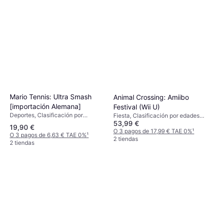
Mario Tennis: Ultra Smash
Animal Crossing: Amiibo
[importación Alemana]
Festival (Wii U)
Deportes, Clasificación por
Fiesta, Clasificación por edades
53,99 €
edades PEGI: 3
PEGI: 3
19,90 €
O 3 pagos de 17,99 € TAE 0%
¹
O 3 pagos de 6,63 € TAE 0%
¹
2 tiendas
2 tiendas