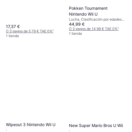
Pokken Tournament
Nintendo Wii U
Lucha, Clasificación por edades
44,99 €
PEGI: 7
17,37 €
O 3 pagos de 14,99 € TAE 0%
¹
O 3 pagos de 5,79 € TAE 0%
¹
1 tienda
1 tienda
Wipeout 3 Nintendo Wii U
New Super Mario Bros U Wii
:
: