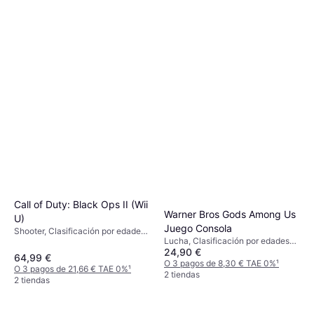
Call of Duty: Black Ops II (Wii
Warner Bros Gods Among Us
U)
Juego Consola
Shooter, Clasificación por edades
Lucha, Clasificación por edades
PEGI: 18
24,90 €
PEGI: 16
64,99 €
O 3 pagos de 8,30 € TAE 0%
¹
O 3 pagos de 21,66 € TAE 0%
¹
2 tiendas
2 tiendas