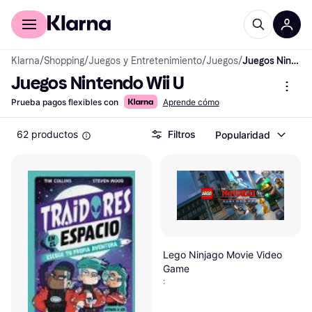
Comprar con Klarna
Para empresas
Klarna
/
Shopping
/
Juegos y Entretenimiento
/
Juegos
/
Juegos Nintendo Wii U
Juegos Nintendo Wii U
Prueba pagos flexibles con
Aprende cómo
62 productos
Filtros
Popularidad
Lego Ninjago Movie Video
Game
: