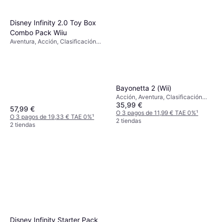
Disney Infinity 2.0 Toy Box
Combo Pack Wiiu
Aventura, Acción, Clasificación
por edades PEGI: 7
Bayonetta 2 (Wii)
Acción, Aventura, Clasificación
35,99 €
por edades PEGI: 16
57,99 €
O 3 pagos de 11,99 € TAE 0%
¹
O 3 pagos de 19,33 € TAE 0%
¹
2 tiendas
2 tiendas
Disney Infinity Starter Pack