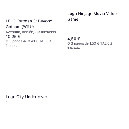
Lego Ninjago Movie Video
Game
LEGO Batman 3: Beyond
:
Gotham (Wii U)
Aventura, Acción, Clasificación
10,25 €
por edades PEGI: 7
4,50 €
O 3 pagos de 3,41 € TAE 0%
¹
O 3 pagos de 1,50 € TAE 0%
¹
1 tienda
1 tienda
Lego City Undercover
: