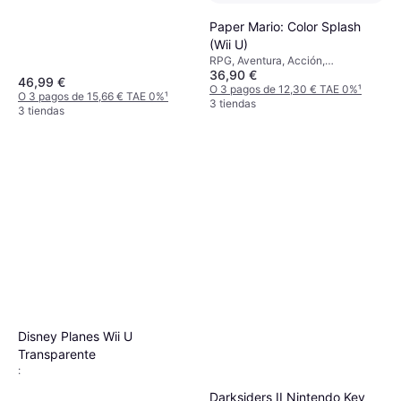
Paper Mario: Color Splash
(Wii U)
RPG, Aventura, Acción,
36,90 €
Clasificación por edades PEGI: 3
46,99 €
O 3 pagos de 12,30 € TAE 0%
¹
O 3 pagos de 15,66 € TAE 0%
¹
3 tiendas
3 tiendas
Disney Planes Wii U
Transparente
:
Darksiders II Nintendo Key