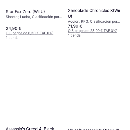
Xenoblade Chronicles X(Wii
Star Fox Zero (Wii U)
U)
Shooter, Lucha, Clasificación por
edades PEGI: 12, 7
Acción, RPG, Clasificación por
71,99 €
edades PEGI: 12
24,90 €
O 3 pagos de 23,99 € TAE 0%
¹
O 3 pagos de 8,30 € TAE 0%
¹
1 tienda
1 tienda
Assassin's Creed 4: Black