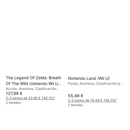
The Legend Of Zelda: Breath
Nintendo Land (Wii U)
Of The Wild (nintendo Wii U)
Fiesta, Aventura, Clasificación por
edades PEGI: 7
Acción, Aventura, Clasificación
[importación Inglesa]
127,99 €
por edades PEGI: 12
55,49 €
O 3 pagos de 42,66 € TAE 0%
¹
O 3 pagos de 18,49 € TAE 0%
¹
2 tiendas
2 tiendas