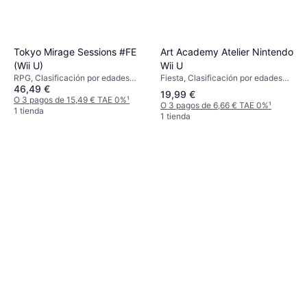
Art Academy Atelier Nintendo
Tokyo Mirage Sessions #FE
Wii U
(Wii U)
Fiesta, Clasificación por edades
RPG, Clasificación por edades
46,49 €
PEGI: 3
PEGI: 16
19,99 €
O 3 pagos de 15,49 € TAE 0%
¹
O 3 pagos de 6,66 € TAE 0%
¹
1 tienda
1 tienda