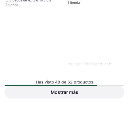
O 3 pagos de 4,75 € TAE 0%
¹
1 tienda
1 tienda
Rayman Origins Ubisoft
Connect
:
Has visto 48 de 62 productos
Mostrar más
Cabela's Dangerous Hunts
2013 Wii U
:
54,95 €
4,71 €
O 3 pagos de 18,31 € TAE 0%
¹
O 3 pagos de 1,57 € TAE 0%
¹
1 tienda
1 tienda
1
2