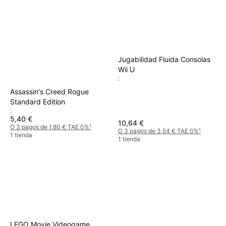
Jugabilidad Fluida Consolas
Wii U
:
Assassin's Creed Rogue
Standard Edition
:
5,40 €
10,64 €
O 3 pagos de 1,80 € TAE 0%
¹
O 3 pagos de 3,54 € TAE 0%
¹
1 tienda
1 tienda
LEGO Movie Videogame