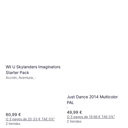
Wii U Skylanders Imaginators
Starter Pack
Acción, Aventura, :
Just Dance 2014 Multicolor
PAL
:
49,99 €
60,99 €
O 3 pagos de 16,66 € TAE 0%
¹
O 3 pagos de 20,33 € TAE 0%
¹
2 tiendas
2 tiendas