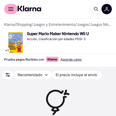
Comprar con Klarna
Para empresas
Klarna
/
Shopping
/
Juegos y Entretenimiento
/
Juegos
/
Juegos Nintendo Wii U
Super Mario Maker Nintendo Wii U
Acción, Clasificación por edades PEGI: 3
+
1
Prueba pagos flexibles con
Aprende cómo
Recomendado
El precio incluye el envío