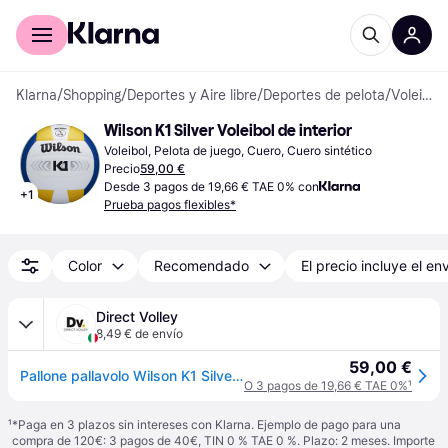
Comprar con Klarna
Para empresas
Klarna
/
Shopping
/
Deportes y Aire libre
/
Deportes de pelota
/
Voleibol
Wilson K1 Silver Voleibol de interior
Voleibol, Pelota de juego, Cuero, Cuero sintético
Precio
59,00 €
Desde 3 pagos de 19,66 € TAE 0% con
+
1
Prueba pagos flexibles*
Color
Recomendado
El precio incluye el en
Direct Volley
8,49 € de envío
59,00 €
Pallone pallavolo Wilson K1 Silver - Blanc
O 3 pagos de 19,66 € TAE 0%
¹
¹
*Paga en 3 plazos sin intereses con Klarna. Ejemplo de pago para una
compra de 120€: 3 pagos de 40€, TIN 0 % TAE 0 %. Plazo: 2 meses. Importe