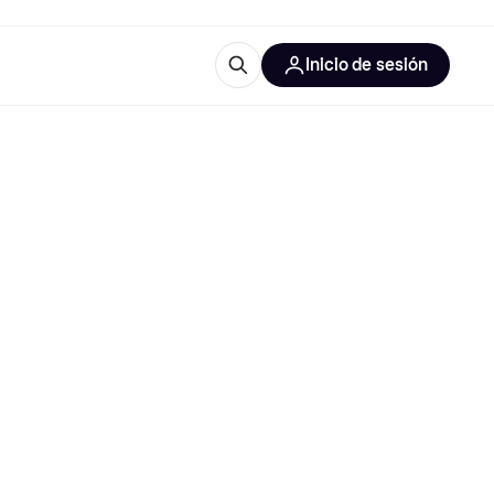
Inicio de sesión
Más información
les de oficina
Qué es Klarna?
las categorías