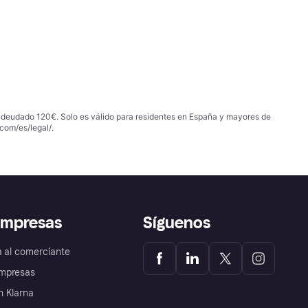
 adeudado 120€. Solo es válido para residentes en España y mayores de
com/es/legal/
.
empresas
Síguenos
a al comerciante
mpresas
 Klarna