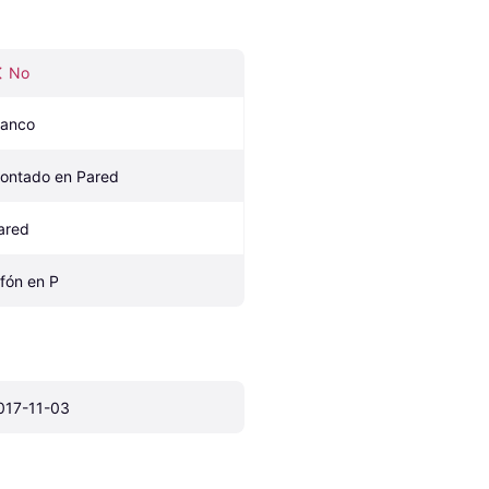
No
lanco
ontado en Pared
ared
ifón en P
017-11-03