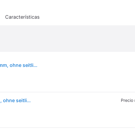
o
Características
LAUFEN PRO Wand-Bidet, 1 Hahnloch, 360x530mm, ohne seitliches Loch für Wasseranschluss, H8309520003021
LAUFEN PRO Wand-Bidet, 1 Hahnloch, 360x530mm, ohne seitliches Loch für Wasseranschluss, H8309520003021
Precio