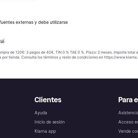
entes externas y debe utilizarse 
uí
.
ompra de 120€: 3 pagos de 40€, TIN 0 % TAE 0 %. Plazo: 2 meses. Importe total
a por tienda. Consulta los términos y resto de condiciones en
https://www.klarna.
Clientes
Para 
Ayuda
Asistenci
Inicio de sesión
Acceso e
Klarna app
Vende con