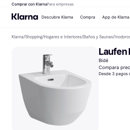
Comprar con Klarna
Para empresas
Descubre Klarna
Compra
App de Klarna
Klarna
/
Shopping
/
Hogares e Interiores
/
Baños y Saunas
/
Inodoro
Formas de pag
Tiendas
Formas de pago
MediaMarkt
Laufen 
Paga ahora
Shein
Paga en 3 plazos
Zalando Priv
Bidé
Paga en 30 días
Zara
Financiación
JD Sports
Compara prec
Klarna en Apple 
Desde 3 pagos 
Directorio de tie