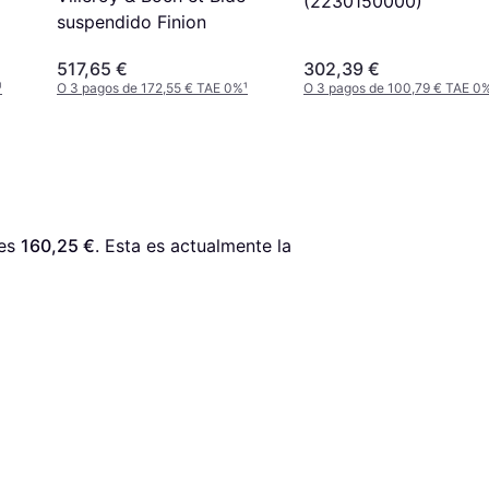
(2230150000)
suspendido Finion
517,65 €
302,39 €
¹
O 3 pagos de 172,55 € TAE 0%
¹
O 3 pagos de 100,79 € TAE 0
es 
160,25 €
. Esta es actualmente la 