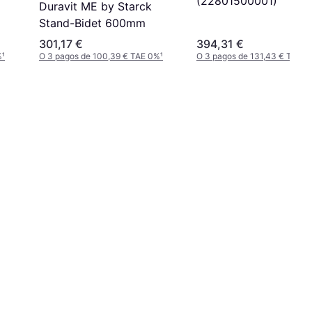
(22801500001)
Duravit ME by Starck
Stand-Bidet 600mm
301,17 €
394,31 €
%
¹
O 3 pagos de 100,39 € TAE 0%
¹
O 3 pagos de 131,43 € TAE 0