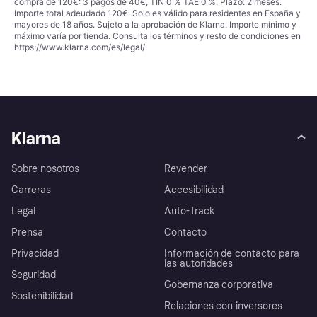
compra de 120€: 3 pagos de 40€, TIN 0 % TAE 0 %. Plazo: 2 meses.
Importe total adeudado 120€. Solo es válido para residentes en España y
mayores de 18 años. Sujeto a la aprobación de Klarna. Importe mínimo y
máximo varía por tienda. Consulta los términos y resto de condiciones en
https://www.klarna.com/es/legal/
.
Klarna
Sobre nosotros
Revender
Carreras
Accesibilidad
Legal
Auto-Track
Prensa
Contacto
Privacidad
Información de contacto para
las autoridades
Seguridad
Gobernanza corporativa
Sostenibilidad
Relaciones con inversores