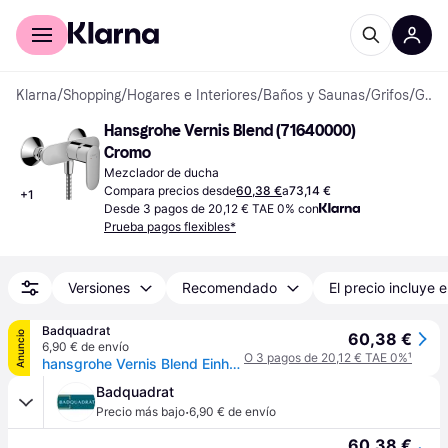
Comprar con Klarna
Para empresas
Klarna
/
Shopping
/
Hogares e Interiores
/
Baños y Saunas
/
Grifos
/
Grifos de Bañera y Ducha
Hansgrohe Vernis Blend (71640000) 
Cromo
Mezclador de ducha
Compara precios desde
60,38 €
a
73,14 €
+
1
Desde 3 pagos de 20,12 € TAE 0% con
Prueba pagos flexibles*
Versiones
Recomendado
El precio incluye e
Badquadrat
Anuncio
60,38 €
6,90 € de envío
O 3 pagos de 20,12 € TAE 0%
¹
hansgrohe Vernis Blend Einhebel-Duscharmatur Aufputz, 71640000
Badquadrat
·
Precio más bajo
6,90 € de envío
60,38 €