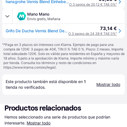
hansgrohe Vernis Blend Einhebel-Duscharmatur Aufputz, 71640000
O 3 pagos de 20,12 € TAE 0%
¹
Mano Mano
Envío gratis
,
Mañana
73,14 €
Grifo De Ducha Vernis Blend De Hansgrohe Cromado
O 3 pagos de 24,38 € TAE 0%
¹
¹
*Paga en 3 plazos sin intereses con Klarna. Ejemplo de pago para una
compra de 120€: 3 pagos de 40€, TIN 0 % TAE 0 %. Plazo: 2 meses. Importe
total adeudado 120€. Solo es válido para residentes en España y mayores de
18 años. Sujeto a la aprobación de Klarna. Importe mínimo y máximo varía
por tienda. Consulta los términos y resto de condiciones en
https://www.klarna.com/es/legal/
.
Este producto también está disponible en 
1
Mostrar todo
tienda
 no verificados.
Productos relacionados
Hemos seleccionado una serie de productos que podrían 
interesarte.
Mostrar todo