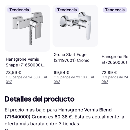
Tendencia
Tendencia
Tendencia
Grohe Start Edge
Hansgrohe Reb
Hansgrohe Vernis
(24197001) Cromo
E(72650000) 
Shape (71650000)
Cromo
73,59 €
69,54 €
72,89 €
O 3 pagos de 24,53 € TAE
O 3 pagos de 23,18 € TAE
O 3 pagos de 24,
0%
¹
0%
¹
0%
¹
Detalles del producto
El precio más bajo para 
Hansgrohe Vernis Blend 
(71640000) Cromo
 es 
60,38 €
. Esta es actualmente la 
oferta más barata entre 
3
 tiendas.