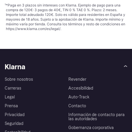
¹
*Paga en 3 plazos sin intereses con Klarna. Ejemplo de pago para una
compra de 120€: 3 pagos de 40€, TIN 0 % TAE 0 %. Plazo: 2 meses.
Importe total adeudado 120€. Solo es válido para residentes en España y
mayores de 18 años. Sujeto a la aprobación de Klarna. Importe mínimo y
máximo varía por tienda. Consulta los términos y resto de condiciones en
https://www.klarna.com/es/legal/
.
Klarna
Sobre nosotros
Revender
Carreras
Accesibilidad
Legal
Auto-Track
Prensa
Contacto
Privacidad
Información de contacto para
las autoridades
Seguridad
Gobernanza corporativa