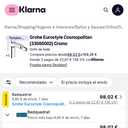
Comprar con Klarna
Para empresas
Klarna
/
Shopping
/
Hogares e Interiores
/
Baños y Saunas
/
Grifos
/
Grifos de bidé
Grohe Eurostyle Cosmopolitan 
Tendencia
(33565002) Cromo
Grifo de bidé
Compara precios desde
98,02 €
a
169,28 €
+
1
Desde 3 pagos de 32,67 € TAE 0% con
Prueba pagos flexibles*
Recomendado
El precio incluye el envío
Badquadrat
Anuncio
98,02 €
6,90 € de envío
,
7 días
O 3 pagos de 32,67 € TAE 0%
¹
Grohe Eurostyle Cosmopolitan Einhand-Bidetbatterie, Ausladung 123mm, Zugstangen-Ablaufgarnitur, 33565002
Badquadrat
·
Precio más bajo
6,90 € de envío
,
7 días
98,02 €