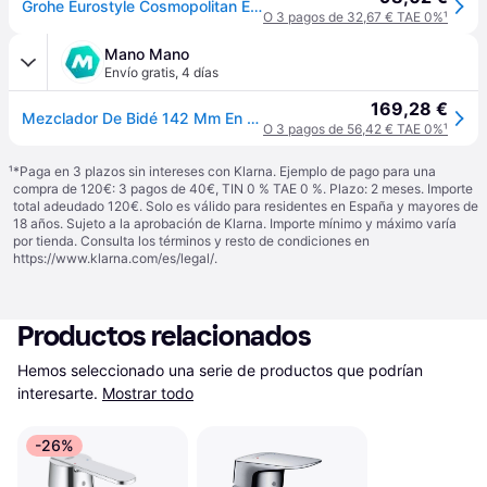
Grohe Eurostyle Cosmopolitan Einhand-Bidetbatterie, Ausladung 123mm, Zugstangen-Ablaufgarnitur, 33565002
O 3 pagos de 32,67 € TAE 0%
¹
Mano Mano
Envío gratis
,
4 días
169,28 €
Mezclador De Bidé 142 Mm En Latón Cromado Grohe Eurostyle Cosmopolitan
O 3 pagos de 56,42 € TAE 0%
¹
¹
*Paga en 3 plazos sin intereses con Klarna. Ejemplo de pago para una
compra de 120€: 3 pagos de 40€, TIN 0 % TAE 0 %. Plazo: 2 meses. Importe
total adeudado 120€. Solo es válido para residentes en España y mayores de
18 años. Sujeto a la aprobación de Klarna. Importe mínimo y máximo varía
por tienda. Consulta los términos y resto de condiciones en
https://www.klarna.com/es/legal/
.
Productos relacionados
Hemos seleccionado una serie de productos que podrían 
interesarte.
Mostrar todo
-26%