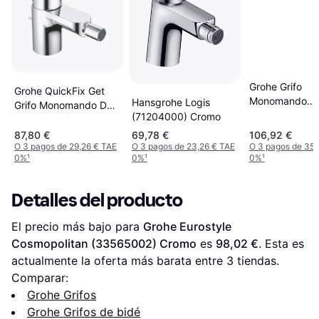
Grohe Grifo
Grohe QuickFix Get
Monomando
Hansgrohe Logis
Grifo Monomando De
32558000 Met
(71204000) Cromo
Bidé Cromo
Cromo
87,80 €
69,78 €
106,92 €
O 3 pagos de 29,26 € TAE
O 3 pagos de 23,26 € TAE
O 3 pagos de 35,
0%
¹
0%
¹
0%
¹
Detalles del producto
El precio más bajo para 
Grohe Eurostyle 
Cosmopolitan (33565002) Cromo
 es 
98,02 €
. Esta es 
actualmente la oferta más barata entre 
3
 tiendas.
Comparar:
Grohe Grifos
Grohe Grifos de bidé