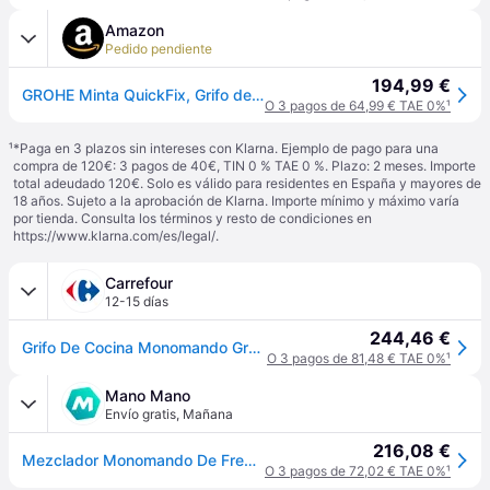
Amazon
Pedido pendiente
194,99 €
GROHE Minta QuickFix, Grifo de cocina (caño alto extraíble, forma en C y giro de 360º, menor consumo de agua, sistema de instalación rápida), cromo, 32321002
O 3 pagos de 64,99 € TAE 0%
¹
¹
*Paga en 3 plazos sin intereses con Klarna. Ejemplo de pago para una
compra de 120€: 3 pagos de 40€, TIN 0 % TAE 0 %. Plazo: 2 meses. Importe
total adeudado 120€. Solo es válido para residentes en España y mayores de
18 años. Sujeto a la aprobación de Klarna. Importe mínimo y máximo varía
por tienda. Consulta los términos y resto de condiciones en
https://www.klarna.com/es/legal/
.
Carrefour
12-15 días
244,46 €
Grifo De Cocina Monomando Grohe Minta 1/2"
O 3 pagos de 81,48 € TAE 0%
¹
Mano Mano
Envío gratis
,
Mañana
216,08 €
Mezclador Monomando De Fregadero Grohe Minta Cromado
O 3 pagos de 72,02 € TAE 0%
¹