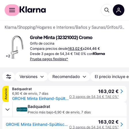
Comprar con Klarna
Para empresas
Klarna
/
Shopping
/
Hogares e Interiores
/
Baños y Saunas
/
Grifos
/
Grifos de Cocina
Grohe Minta (32321002) Cromo
Grifo de cocina
Compara precios desde
163,02 €
a
244,46 €
Desde 3 pagos de 54,34 € TAE 0% con
+
2
Prueba pagos flexibles*
Versiones
Recomendado
El precio incluye e
Badquadrat
Anuncio
163,02 €
6,90 € de envío
,
7 días
O 3 pagos de 54,34 € TAE 0%
¹
GROHE Minta Einhand-Spültischarmatur, Ausladung 223mm, C-Auslauf, herausziehbar, Easy Docking, schwenkbar, Dual-Spülbrause, 32321002
Badquadrat
·
Precio más bajo
6,90 € de envío
,
7 días
163,02 €
GROHE Minta Einhand-Spültischarmatur, Ausladung 223mm, C-Auslauf, herausziehbar, Easy Docking, schwenkbar, Dual-Spülbrause, 32321002
O 3 pagos de 54,34 € TAE 0%
¹