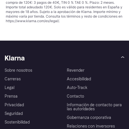
compra de 120€: 3 pagos de 40€, TIN 0 % TAE 0 %. Plazo: 2 meses.
Importe total adeudado 120€. Solo es válido para residentes en España y
mayores de 18 años. Sujeto a la aprobación de Klarna. Importe mínimo y
máximo varía por tienda. Consulta los términos y resto de condiciones en
https://www.klarna.com/es/legal/
.
Klarna
Sobre nosotros
Revender
Carreras
Accesibilidad
Legal
Auto-Track
Prensa
Contacto
Privacidad
Información de contacto para
las autoridades
Seguridad
Gobernanza corporativa
Sostenibilidad
Relaciones con inversores