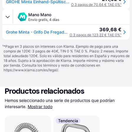
GROHE Minta Einhand-Spültischarmatur, Ausladung 223mm, C-Auslauf, herausziehbar, Easy Docking, schwenkbar, Dual-Spülbrause, 32321DC2
O 3 pagos de 70,64 € TAE 0%
¹
Mano Mano
Envío gratis
,
4 días
369,68 €
Grohe Minta - Grifo De Fregadero Con Ducha Extraíble, Supersteel 32321dc2
O 3 pagos de 123,22 € TAE 0%
¹
¹
*Paga en 3 plazos sin intereses con Klarna. Ejemplo de pago para una
compra de 120€: 3 pagos de 40€, TIN 0 % TAE 0 %. Plazo: 2 meses. Importe
total adeudado 120€. Solo es válido para residentes en España y mayores de
18 años. Sujeto a la aprobación de Klarna. Importe mínimo y máximo varía
por tienda. Consulta los términos y resto de condiciones en
https://www.klarna.com/es/legal/
.
Productos relacionados
Hemos seleccionado una serie de productos que podrían 
interesarte.
Mostrar todo
Tendencia