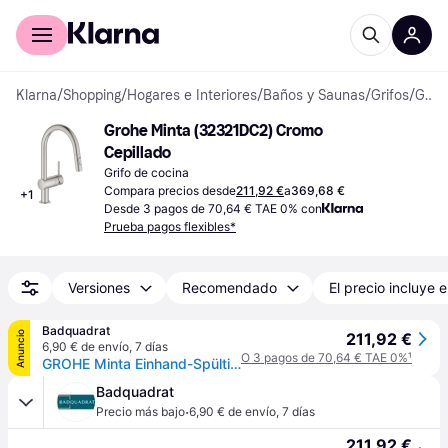
Comprar con Klarna
Para empresas
Klarna
/
Shopping
/
Hogares e Interiores
/
Baños y Saunas
/
Grifos
/
Grifos de Cocina
Grohe Minta (32321DC2) Cromo 
Cepillado
Grifo de cocina
Compara precios desde
211,92 €
a
369,68 €
+
1
Desde 3 pagos de 70,64 € TAE 0% con
Prueba pagos flexibles*
Versiones
Recomendado
El precio incluye e
Badquadrat
Anuncio
211,92 €
6,90 € de envío
,
7 días
O 3 pagos de 70,64 € TAE 0%
¹
GROHE Minta Einhand-Spültischarmatur, Ausladung 223mm, C-Auslauf, herausziehbar, Easy Docking, schwenkbar, Dual-Spülbrause, 32321DC2
Badquadrat
·
Precio más bajo
6,90 € de envío
,
7 días
211,92 €