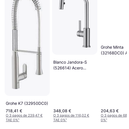
Grohe Minta
(32168DC0) A
Inoxidable
Blanco Jandora-S
(526614) Acero
Inoxidable
Grohe K7 (32950DC0)
718,41 €
348,08 €
204,63 €
O 3 pagos de 239,47 €
O 3 pagos de 116,02 €
O 3 pagos de 68,
TAE 0%
¹
TAE 0%
¹
0%
¹