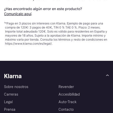
¿Has encontrado algún error en este producto? 
Comunícalo aquí
.
¹
*Paga en 3 plazos sin intereses con Klarna. Ejemplo de pago para una
compra de 120€: 3 pagos de 40€, TIN 0 % TAE 0 %. Plazo: 2 meses.
Importe total adeudado 120€. Solo es válido para residentes en España y
mayores de 18 años. Sujeto a la aprobación de Klarna. Importe mínimo y
máximo varía por tienda. Consulta los términos y resto de condiciones en
https://www.klarna.com/es/legal/
.
Klarna
Sobre nosotros
Revender
Carreras
Accesibilidad
Legal
Auto-Track
Prensa
Contacto