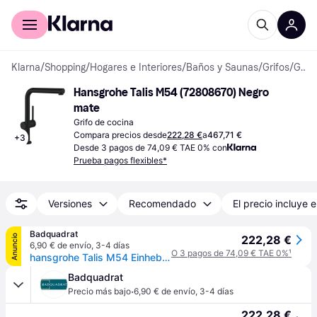
Comprar con Klarna
Para empresas
Klarna
/
Shopping
/
Hogares e Interiores
/
Baños y Saunas
/
Grifos
/
Grifos de Cocina
Hansgrohe Talis M54 (72808670) Negro 
mate
Grifo de cocina
Compara precios desde
222,28 €
a
467,71 €
+
3
Desde 3 pagos de 74,09 € TAE 0% con
Prueba pagos flexibles*
Versiones
Recomendado
El precio incluye e
Badquadrat
Anuncio
222,28 €
6,90 € de envío
,
3-4 días
O 3 pagos de 74,09 € TAE 0%
¹
hansgrohe Talis M54 Einhebel-Küchenmischer 270, Ausziehauslauf, 1-jet, 72808670
Badquadrat
·
Precio más bajo
6,90 € de envío
,
3-4 días
222,28 €