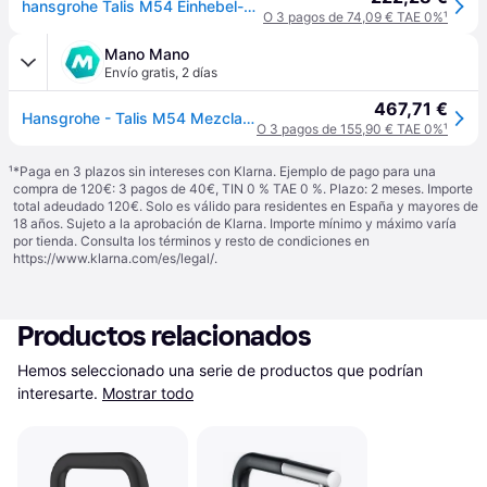
hansgrohe Talis M54 Einhebel-Küchenmischer 270, Ausziehauslauf, 1-jet, 72808670
O 3 pagos de 74,09 € TAE 0%
¹
Mano Mano
Envío gratis
,
2 días
467,71 €
Hansgrohe - Talis M54 Mezclador De Cocina Monomando 270, Caño
O 3 pagos de 155,90 € TAE 0%
¹
¹
*Paga en 3 plazos sin intereses con Klarna. Ejemplo de pago para una
compra de 120€: 3 pagos de 40€, TIN 0 % TAE 0 %. Plazo: 2 meses. Importe
total adeudado 120€. Solo es válido para residentes en España y mayores de
18 años. Sujeto a la aprobación de Klarna. Importe mínimo y máximo varía
por tienda. Consulta los términos y resto de condiciones en
https://www.klarna.com/es/legal/
.
Productos relacionados
Hemos seleccionado una serie de productos que podrían 
interesarte.
Mostrar todo