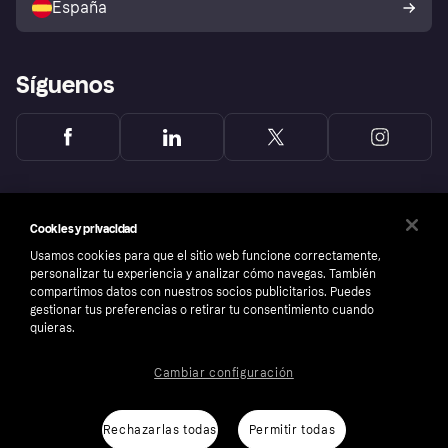
España
Reclamaciones
Síguenos
Cookies y privacidad
Usamos cookies para que el sitio web funcione correctamente,
personalizar tu experiencia y analizar cómo navegas. También
compartimos datos con nuestros socios publicitarios. Puedes
gestionar tus preferencias o retirar tu consentimiento cuando
quieras.
Cambiar configuración
Copyright © 2005-2026 Klarna Bank AB (publ). Sede central: Stockholm, Sweden. Todos
los derechos reservados. Klarna Bank AB (publ). Sveavägen 46, 111 34 Stockholm.
Número de empresa: 556737-0431
Rechazarlas todas
Permitir todas