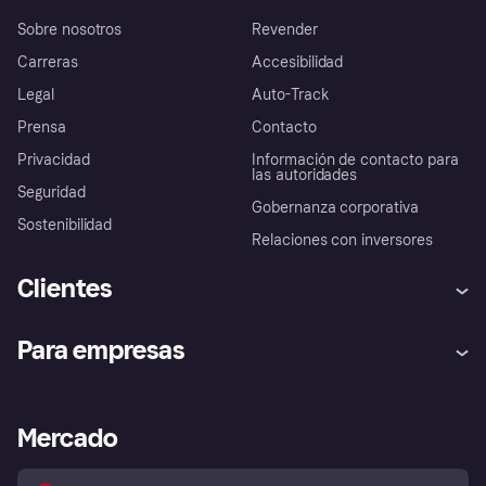
Sobre nosotros
Revender
Carreras
Accesibilidad
Legal
Auto-Track
Prensa
Contacto
Privacidad
Información de contacto para
las autoridades
Seguridad
Gobernanza corporativa
Sostenibilidad
Relaciones con inversores
Clientes
Ayuda
Promesa de protección contra
Para empresas
el fraude
Inicio de sesión
Nuestra promesa
Asistencia al comerciante
Portal de desarrolladores
Klarna app
Bienestar financiero
Acceso empresas
Estado operativo
Mercado
Directorio de tiendas
Configuración de privacidad
Vende con Klarna
Plataformas y socios
Política de protección al
comprador de Klarna
Tu derecho de desistimiento