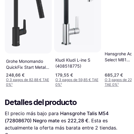
Hansgrohe Aq
Select M81
Kludi Kludi L-ine S
Grohe Monomando
(73837670) N
(408518775)
QuickFix Start Metal
mate
Negro mate
248,66 €
179,55 €
685,27 €
O 3 pagos de 82,88 € TAE
O 3 pagos de 59,85 € TAE
O 3 pagos de 228
0%
¹
0%
¹
TAE 0%
¹
Detalles del producto
El precio más bajo para 
Hansgrohe Talis M54 
(72808670) Negro mate
 es 
222,28 €
. Esta es 
actualmente la oferta más barata entre 
2
 tiendas.