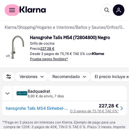
Comprar con Klarna
Para empresas
Klarna
/
Shopping
/
Hogares e Interiores
/
Baños y Saunas
/
Grifos
/
Grifos de Cocina
Hansgrohe Talis M54 (72804800) Negro
Grifo de cocina
Precio
227,28 €
Desde 3 pagos de 75,76 € TAE 0% con
+
1
Prueba pagos flexibles*
Versiones
Recomendado
El precio incluye e
Badquadrat
6,90 € de envío
,
7 días
227,28 €
hansgrohe Talis M54 Einhebel-Küchenmischer 220, 1-jet, 72804800
O 3 pagos de 75,76 € TAE 0%
¹
¹
*Paga en 3 plazos sin intereses con Klarna. Ejemplo de pago para una
compra de 120€: 3 pagos de 40€, TIN 0 % TAE 0 %. Plazo: 2 meses. Importe