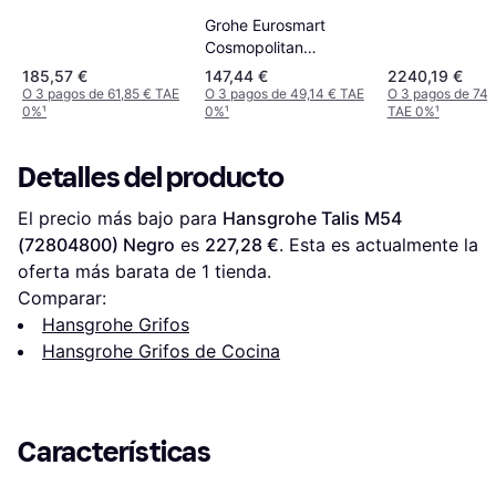
Grohe Eurosmart
Cosmopolitan
Einhand-
185,57 €
147,44 €
2240,19 €
Spültischbatterie DN
O 3 pagos de 61,85 € TAE
O 3 pagos de 49,14 € TAE
O 3 pagos de 746
0%
¹
0%
¹
TAE 0%
¹
15 Acero
Detalles del producto
El precio más bajo para 
Hansgrohe Talis M54 
(72804800) Negro
 es 
227,28 €
. Esta es actualmente la 
oferta más barata de 1 tienda.
Comparar:
Hansgrohe Grifos
Hansgrohe Grifos de Cocina
Características