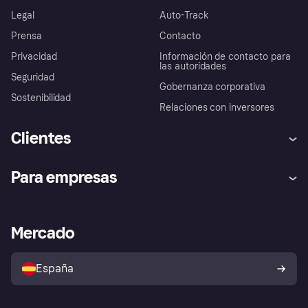
Legal
Auto-Track
Prensa
Contacto
Privacidad
Información de contacto para
las autoridades
Seguridad
Gobernanza corporativa
Sostenibilidad
Relaciones con inversores
Clientes
Ayuda
Promesa de protección contra
Para empresas
el fraude
Inicio de sesión
Nuestra promesa
Asistencia al comerciante
Portal de desarrolladores
Klarna app
Bienestar financiero
Acceso empresas
Estado operativo
Mercado
Directorio de tiendas
Configuración de privacidad
Vende con Klarna
Plataformas y socios
Política de protección al
comprador de Klarna
Tu derecho de desistimiento
España
Reclamaciones