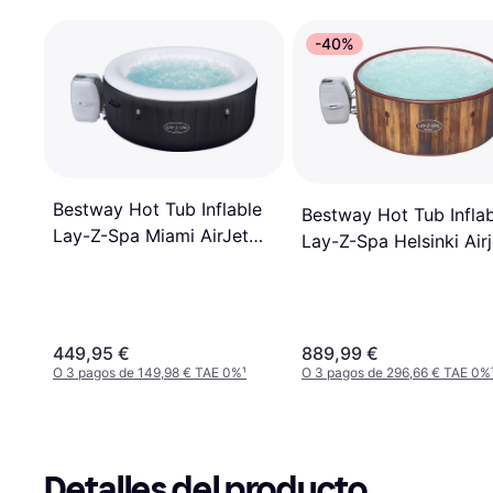
-40%
Bestway Hot Tub Inflable
Bestway Hot Tub Infla
Lay-Z-Spa Miami AirJet
Lay-Z-Spa Helsinki Airj
60001
449,95 €
889,99 €
O 3 pagos de 149,98 € TAE 0%
¹
O 3 pagos de 296,66 € TAE 0%
Detalles del producto