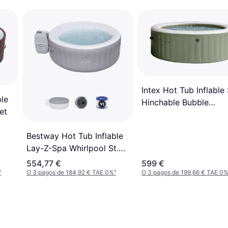
Intex Hot Tub Inflable
ble
Hinchable Bubble
et
Massage Verde Oliva 
Personas
Bestway Hot Tub Inflable
Lay-Z-Spa Whirlpool St.
Lucia AirJet
554,77 €
599 €
¹
O 3 pagos de 184,92 € TAE 0%
¹
O 3 pagos de 199,66 € TAE 0