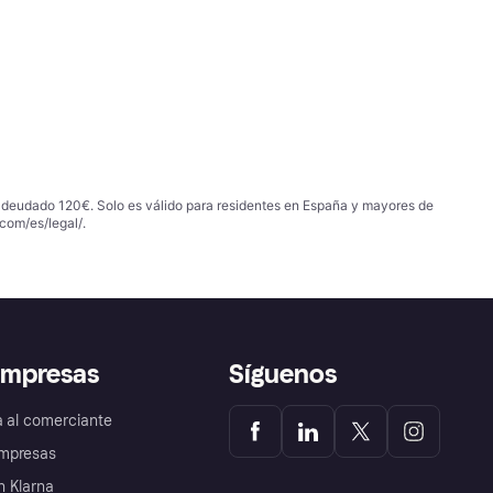
 adeudado 120€. Solo es válido para residentes en España y mayores de
com/es/legal/
.
empresas
Síguenos
a al comerciante
mpresas
 Klarna