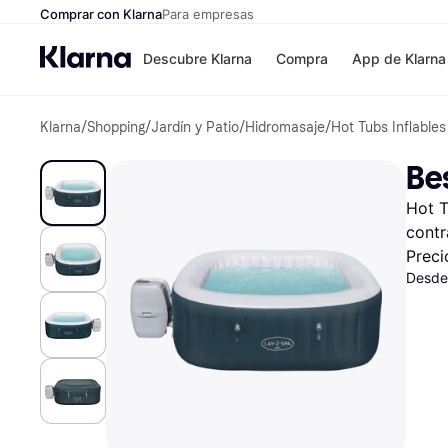
Comprar con Klarna
Para empresas
Descubre Klarna
Compra
App de Klarna
Klarna
/
Shopping
/
Jardín y Patio
/
Hidromasaje
/
Hot Tubs Inflables
Formas de pag
Tiendas
Formas de pago
MediaMarkt
Bes
Paga ahora
Shein
Paga en 3 plazos
Zalando Priv
Hot T
Paga en 30 días
Zara
Financiación
JD Sports
contr
Klarna en Apple 
Preci
Desde
Directorio de tie