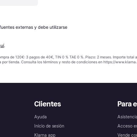
entes externas y debe utilizarse 
uí
.
ompra de 120€: 3 pagos de 40€, TIN 0 % TAE 0 %. Plazo: 2 meses. Importe total
a por tienda. Consulta los términos y resto de condiciones en
https://www.klarna.
Clientes
Para 
Ayuda
Asistenci
Inicio de sesión
Acceso e
Klarna app
Vende con