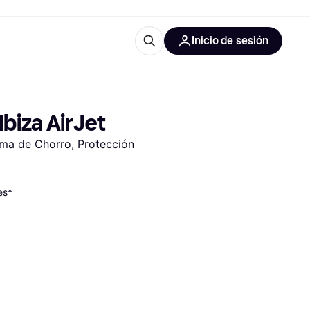
Inicio de sesión
Más información
les de oficina
Qué es Klarna?
Ibiza AirJet
ema de Chorro, Protección 
es*
las categorías