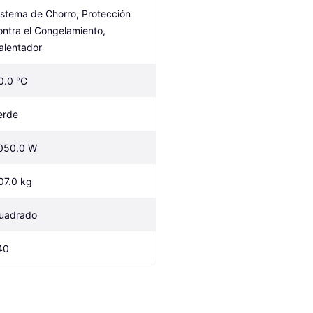
istema de Chorro, Protección 
ontra el Congelamiento, 
alentador
0.0 °C
erde
050.0 W
07.0 kg
uadrado
40