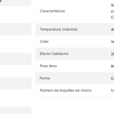
S
Características
c
C
Temperatura (máxima)
4
Color
V
Efecto Calefactor
2
Peso lleno
8
Forma
C
Número de boquillas de chorro
1