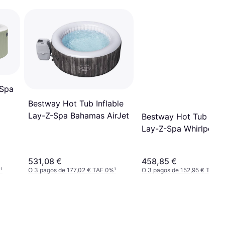
 Spa
Bestway Hot Tub Inflable
6
Lay-Z-Spa Bahamas AirJet
Bestway Hot Tub Infl
Lay-Z-Spa Whirlpool T
AirJet
531,08 €
458,85 €
%
¹
O 3 pagos de 177,02 € TAE 0%
¹
O 3 pagos de 152,95 € TAE 0