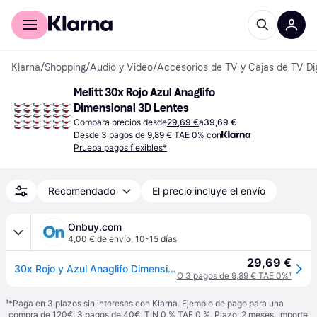
Comprar con Klarna
Para empresas
Klarna
/
Shopping
/
Audio y Video
/
Accesorios de TV y Cajas de TV Dig
Melitt 30x Rojo Azul Anaglifo 
Dimensional 3D Lentes
Compara precios desde
29,69 €
a
39,69 €
Desde 3 pagos de 9,89 € TAE 0% con
Prueba pagos flexibles*
Recomendado
El precio incluye el envío
Onbuy.com
4,00 € de envío
,
10-15 días
29,69 €
30x Rojo y Azul Anaglifo Dimensional 3D VISION Lentes para TV Movie Game DVD
O 3 pagos de 9,89 € TAE 0%
¹
¹
*Paga en 3 plazos sin intereses con Klarna. Ejemplo de pago para una
compra de 120€: 3 pagos de 40€, TIN 0 % TAE 0 %. Plazo: 2 meses. Importe