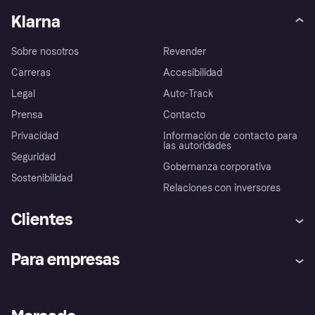
Klarna
Sobre nosotros
Revender
Carreras
Accesibilidad
Legal
Auto-Track
Prensa
Contacto
Privacidad
Información de contacto para
las autoridades
Seguridad
Gobernanza corporativa
Sostenibilidad
Relaciones con inversores
Clientes
Ayuda
Promesa de protección contra
Para empresas
el fraude
Inicio de sesión
Nuestra promesa
Asistencia al comerciante
Portal de desarrolladores
Klarna app
Bienestar financiero
Acceso empresas
Estado operativo
Directorio de tiendas