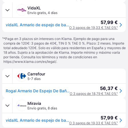
VidaXL
Envío gratis
,
4 días
57,99 €
vidaXL Armario de espejo de baño madera contrachapada 80x20,5x64 cm - Blanco
O 3 pagos de 19,33 € TAE 0%
¹
¹
*Paga en 3 plazos sin intereses con Klarna. Ejemplo de pago para una
compra de 120€: 3 pagos de 40€, TIN 0 % TAE 0 %. Plazo: 2 meses. Importe
total adeudado 120€. Solo es válido para residentes en España y mayores de
18 años. Sujeto a la aprobación de Klarna. Importe mínimo y máximo varía
por tienda. Consulta los términos y resto de condiciones en
https://www.klarna.com/es/legal/
.
Carrefour
5-7 días
56,37 €
Rogal Armario De Espejo De Baño Aglomerado Blanco 80x20,5x64 Cm Rogal
O 3 pagos de 18,79 € TAE 0%
¹
Miravia
Envío gratis
,
8 días
57,99 €
vidaXL Armario de espejo de baño madera contrachapada 80x20,5x64 cm
O 3 pagos de 19,33 € TAE 0%
¹