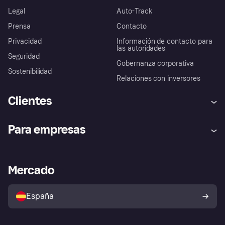
Legal
Auto-Track
Prensa
Contacto
Privacidad
Información de contacto para
las autoridades
Seguridad
Gobernanza corporativa
Sostenibilidad
Relaciones con inversores
Clientes
Ayuda
Promesa de protección contra
Para empresas
el fraude
Inicio de sesión
Nuestra promesa
Asistencia al comerciante
Portal de desarrolladores
Klarna app
Bienestar financiero
Acceso empresas
Estado operativo
Mercado
Directorio de tiendas
Configuración de privacidad
Vende con Klarna
Plataformas y socios
Política de protección al
comprador de Klarna
Tu derecho de desistimiento
España
Reclamaciones