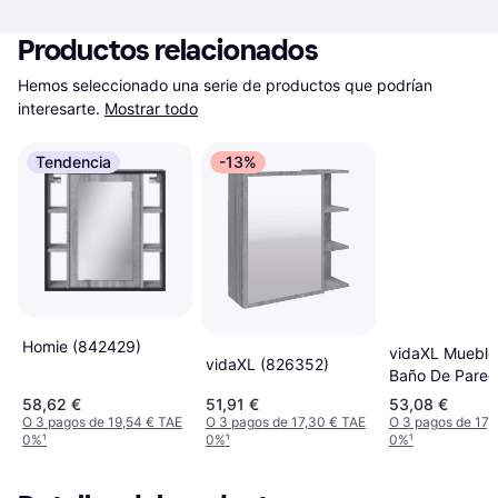
Productos relacionados
Hemos seleccionado una serie de productos que podrían 
interesarte.
Mostrar todo
Tendencia
-13%
Homie (842429)
vidaXL Mueble
vidaXL (826352)
Baño De Pared
Espejo Roble 
58,62 €
51,91 €
53,08 €
60x21x60 Cm
O 3 pagos de 19,54 € TAE
O 3 pagos de 17,30 € TAE
O 3 pagos de 17,
0%
¹
0%
¹
0%
¹