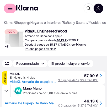
Comprar con Klarna
Para empresas
Klarna
/
Shopping
/
Hogares e Interiores
/
Baños y Saunas
/
Muebles de
vidaXL Engineered Wood
-20%
Armario de Baño con Espejo
Compara precios desde
46,13 €
a
57,99 €
Desde 3 pagos de 15,37 € TAE 0% con
+
11
Prueba pagos flexibles*
Recomendado
El precio incluye el envío
VidaXL
Anuncio
57,99 €
Envío gratis
,
4 días
O 3 pagos de 19,33 € TAE 0%
¹
vidaXL Armario de espejo de baño madera contrachapada 80x20,5x64 cm - Blanco
Mano Mano
·
Precio más bajo
10,00 € de envío
,
5 días
46,13 €
Armario De Espejo De Baño Madera Contrachapada 80x20,5x64 Cm Vidaxl
O 3 pagos de 15,37 € TAE 0%
¹