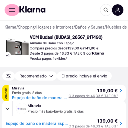
Comprar con Klarna
Para empresas
Klarna
/
Shopping
/
Hogares e Interiores
/
Baños y Saunas
/
Muebles de
VCM Budasi (BUDASI_26567_917490)
Armario de Baño con Espejo
Compara precios desde
139,00 €
a
141,90 €
Desde 3 pagos de 46,33 € TAE 0% con
+
1
Prueba pagos flexibles*
Recomendado
El precio incluye el envío
Miravia
Anuncio
139,00 €
Envío gratis
,
8 días
O 3 pagos de 46,33 € TAE 0%
¹
Espejo de baño de madera Espejo de pared Espejo colgante Armario con espejo de baño Budasi Espejo de baño de madera Espejo de pared Espejo colgante Armario con espejo de baño Budasi - Negro
Miravia
·
Precio más bajo
Envío gratis
,
8 días
139,00 €
Espejo de baño de madera Espejo de pared Espejo colgante Armario con espejo de baño Budasi Espejo de baño de madera Espejo de pared Espejo colgante Armario con espejo de baño Budasi - Negro
O 3 pagos de 46,33 € TAE 0%
¹