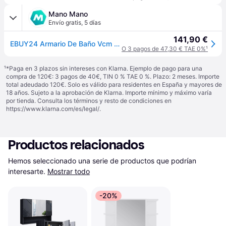
Mano Mano
Envío gratis
,
5 días
141,90 €
EBUY24 Armario De Baño Vcm Atemporal Dimensiones Aprox. Al. 59 X An. 112 Cm T. 12 Cm Dos Puertas Giratorias Con Compartimento De Almacenamiento Armario De Espejo - Budasi (negro)
O 3 pagos de 47,30 € TAE 0%
¹
¹
*Paga en 3 plazos sin intereses con Klarna. Ejemplo de pago para una
compra de 120€: 3 pagos de 40€, TIN 0 % TAE 0 %. Plazo: 2 meses. Importe
total adeudado 120€. Solo es válido para residentes en España y mayores de
18 años. Sujeto a la aprobación de Klarna. Importe mínimo y máximo varía
por tienda. Consulta los términos y resto de condiciones en
https://www.klarna.com/es/legal/
.
Productos relacionados
Hemos seleccionado una serie de productos que podrían 
interesarte.
Mostrar todo
-20%