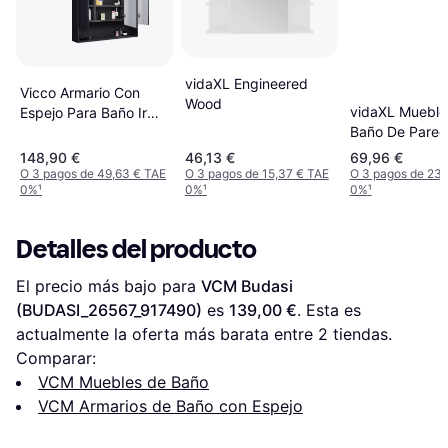
vidaXL Engineered
Vicco Armario Con
Wood
vidaXL Mueble
Espejo Para Baño Irma
Baño De Pared
80.1 x 55 cm
Espejo Roble 
148,90 €
46,13 €
69,96 €
60x21x60 Cm
O 3 pagos de 49,63 € TAE
O 3 pagos de 15,37 € TAE
O 3 pagos de 23,
0%
¹
0%
¹
0%
¹
Detalles del producto
El precio más bajo para 
VCM Budasi 
(BUDASI_26567_917490)
 es 
139,00 €
. Esta es 
actualmente la oferta más barata entre 
2
 tiendas.
Comparar:
VCM Muebles de Baño
VCM Armarios de Baño con Espejo