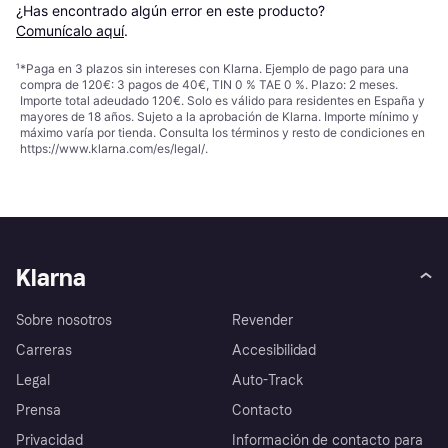
¿Has encontrado algún error en este producto? 
Comunícalo aquí
.
¹
*Paga en 3 plazos sin intereses con Klarna. Ejemplo de pago para una
compra de 120€: 3 pagos de 40€, TIN 0 % TAE 0 %. Plazo: 2 meses.
Importe total adeudado 120€. Solo es válido para residentes en España y
mayores de 18 años. Sujeto a la aprobación de Klarna. Importe mínimo y
máximo varía por tienda. Consulta los términos y resto de condiciones en
https://www.klarna.com/es/legal/
.
Klarna
Sobre nosotros
Revender
Carreras
Accesibilidad
Legal
Auto-Track
Prensa
Contacto
Privacidad
Información de contacto para