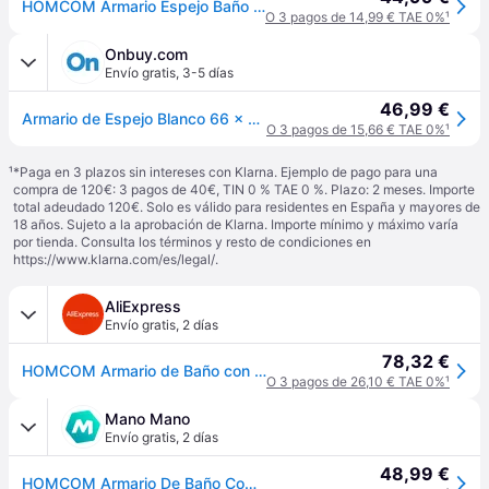
HOMCOM Armario Espejo Baño Mueble Colgante de Aseo con 1 Puerta 2 Estantes Interiores y 6 Estantes Laterales 66x17x63 cm Blanco Aosom España
O 3 pagos de 14,99 € TAE 0%
¹
Onbuy.com
Envío gratis
,
3-5 días
46,99 €
Armario de Espejo Blanco 66 x 17 x 63 cm
O 3 pagos de 15,66 € TAE 0%
¹
¹
*Paga en 3 plazos sin intereses con Klarna. Ejemplo de pago para una
compra de 120€: 3 pagos de 40€, TIN 0 % TAE 0 %. Plazo: 2 meses. Importe
total adeudado 120€. Solo es válido para residentes en España y mayores de
18 años. Sujeto a la aprobación de Klarna. Importe mínimo y máximo varía
por tienda. Consulta los términos y resto de condiciones en
https://www.klarna.com/es/legal/
.
AliExpress
Envío gratis
,
2 días
78,32 €
HOMCOM Armario de Baño con Espejo con 1 Puerta 2 Estantes Interiores 66x17x63 cm - White
O 3 pagos de 26,10 € TAE 0%
¹
Mano Mano
Envío gratis
,
2 días
48,99 €
HOMCOM Armario De Baño Con Espejo Mueble Colgante De Aseo Con 1 Puerta 2 Estantes Interiores Y 6 Estantes Laterales Para Salón Cocina Dormitorio 66x17x63 Cm