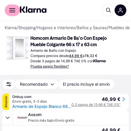
Comprar con Klarna
Para empresas
Klarna
/
Shopping
/
Hogares e Interiores
/
Baños y Saunas
/
Muebles de
Homcom Armario De Ba'o Con Espejo 
Mueble Colgante 66 x 17 x 63 cm
Armario de Baño con Espejo
Compara precios desde
44,99 €
a
78,32 €
Desde 3 pagos de 14,99 € TAE 0% con
Prueba pagos flexibles*
Recomendado
El precio incluye el envío
Onbuy.com
Anuncio
46,99 €
Envío gratis
,
3-5 días
O 3 pagos de 15,66 € TAE 0%
¹
Armario de Espejo Blanco 66 x 17 x 63 cm
Aosom
·
Precio más bajo
Envío gratis
44,99 €