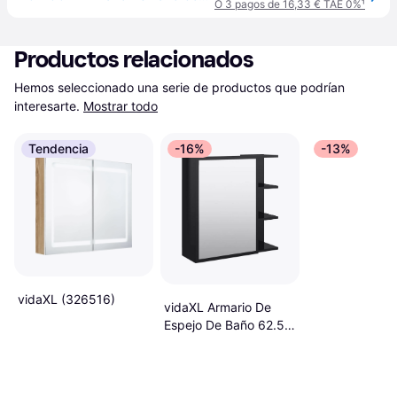
O 3 pagos de 16,33 € TAE 0%
¹
Productos relacionados
Hemos seleccionado una serie de productos que podrían 
interesarte.
Mostrar todo
Tendencia
-16%
-13%
vidaXL (326516)
vidaXL Armario De
Espejo De Baño 62.5 x
20.5 x 64 cm