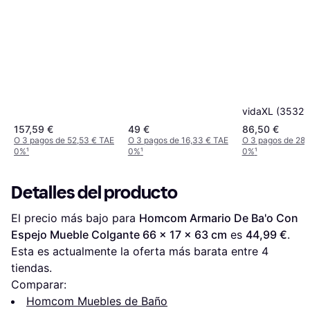
vidaXL (35321
157,59 €
49 €
86,50 €
O 3 pagos de 52,53 € TAE
O 3 pagos de 16,33 € TAE
O 3 pagos de 28,
0%
¹
0%
¹
0%
¹
Detalles del producto
El precio más bajo para 
Homcom Armario De Ba'o Con 
Espejo Mueble Colgante 66 x 17 x 63 cm
 es 
44,99 €
. 
Esta es actualmente la oferta más barata entre 
4
tiendas.
Comparar:
Homcom Muebles de Baño