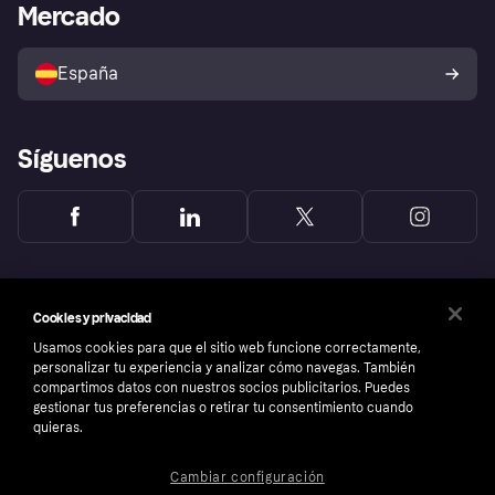
Acceso empresas
Estado operativo
Mercado
Directorio de tiendas
Configuración de privacidad
Vende con Klarna
Plataformas y socios
Política de protección al
comprador de Klarna
Tu derecho de desistimiento
España
Reclamaciones
Síguenos
Cookies y privacidad
Usamos cookies para que el sitio web funcione correctamente,
personalizar tu experiencia y analizar cómo navegas. También
compartimos datos con nuestros socios publicitarios. Puedes
gestionar tus preferencias o retirar tu consentimiento cuando
quieras.
Cambiar configuración