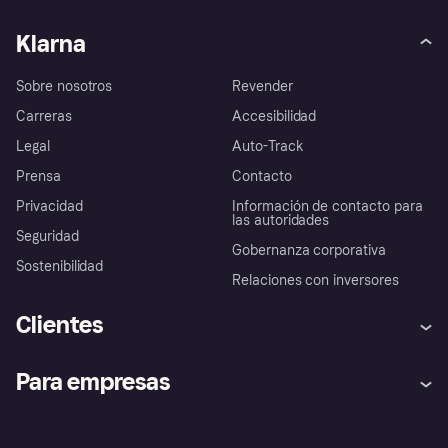
Klarna
Sobre nosotros
Revender
Carreras
Accesibilidad
Legal
Auto-Track
Prensa
Contacto
Privacidad
Información de contacto para
las autoridades
Seguridad
Gobernanza corporativa
Sostenibilidad
Relaciones con inversores
Clientes
Ayuda
Promesa de protección contra
Para empresas
el fraude
Inicio de sesión
Nuestra promesa
Asistencia al comerciante
Portal de desarrolladores
Klarna app
Bienestar financiero