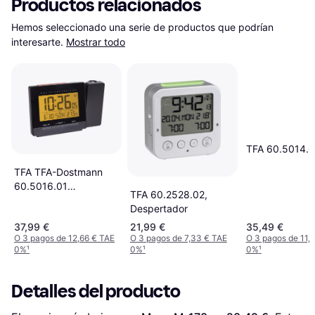
Productos relacionados
Hemos seleccionado una serie de productos que podrían 
interesarte.
Mostrar todo
TFA 60.5014.0
TFA TFA-Dostmann
60.5016.01
TFA 60.2528.02,
despertador Reloj
Despertador
despertador digital
37,99 €
21,99 €
35,49 €
Negro
O 3 pagos de 12,66 € TAE
O 3 pagos de 7,33 € TAE
O 3 pagos de 11,
0%
¹
0%
¹
0%
¹
Detalles del producto