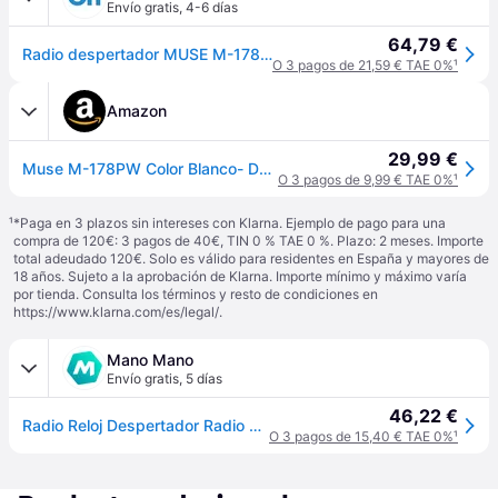
Envío gratis
,
4-6 días
64,79 €
Radio despertador MUSE M-178 P Blanco - Alarma dual - Proyección de la hora - Compatible con MP3/MP4
O 3 pagos de 21,59 € TAE 0%
¹
Amazon
29,99 €
Muse M-178PW Color Blanco- Despertador
O 3 pagos de 9,99 € TAE 0%
¹
¹
*Paga en 3 plazos sin intereses con Klarna. Ejemplo de pago para una
compra de 120€: 3 pagos de 40€, TIN 0 % TAE 0 %. Plazo: 2 meses. Importe
total adeudado 120€. Solo es válido para residentes en España y mayores de
18 años. Sujeto a la aprobación de Klarna. Importe mínimo y máximo varía
por tienda. Consulta los términos y resto de condiciones en
https://www.klarna.com/es/legal/
.
Mano Mano
Envío gratis
,
5 días
46,22 €
Radio Reloj Despertador Radio Reloj Con Proyección Muse M178pw Pl
O 3 pagos de 15,40 € TAE 0%
¹