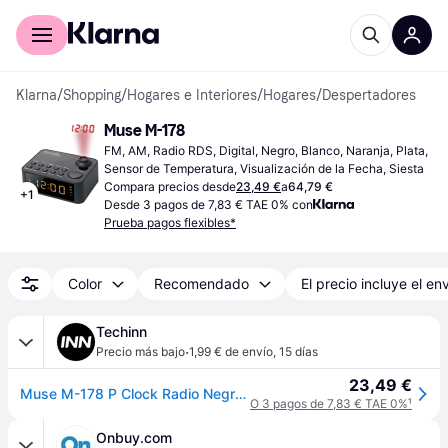
Comprar con Klarna
Para empresas
Klarna
/
Shopping
/
Hogares e Interiores
/
Hogares
/
Despertadores
Muse M-178
FM, AM, Radio RDS, Digital, Negro, Blanco, Naranja, Plata, 
Sensor de Temperatura, Visualización de la Fecha, Siesta
Compara precios desde
23,49 €
a
64,79 €
+
1
Desde 3 pagos de 7,83 € TAE 0% con
Prueba pagos flexibles*
Color
Recomendado
El precio incluye el en
Techinn
·
Precio más bajo
1,99 € de envío
,
15 días
23,49 €
Muse M-178 P Clock Radio Negro One Size / EU Plug 220V
O 3 pagos de 7,83 € TAE 0%
¹
Onbuy.com