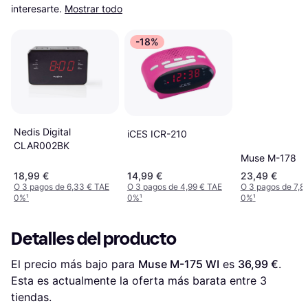
interesarte.
Mostrar todo
-18%
Nedis Digital
iCES ICR-210
CLAR002BK
Muse M-178
18,99 €
14,99 €
23,49 €
O 3 pagos de 6,33 € TAE
O 3 pagos de 4,99 € TAE
O 3 pagos de 7,8
0%
¹
0%
¹
0%
¹
Detalles del producto
El precio más bajo para 
Muse M-175 WI
 es 
36,99 €
. 
Esta es actualmente la oferta más barata entre 
3
tiendas.