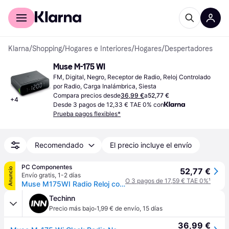
Comprar con Klarna
Para empresas
Klarna
/
Shopping
/
Hogares e Interiores
/
Hogares
/
Despertadores
Muse M-175 WI
FM, Digital, Negro, Receptor de Radio, Reloj Controlado 
por Radio, Carga Inalámbrica, Siesta
Compara precios desde
36,99 €
a
52,77 €
+
4
Desde 3 pagos de 12,33 € TAE 0% con
Prueba pagos flexibles*
Recomendado
El precio incluye el envío
PC Componentes
Anuncio
52,77 €
Envío gratis
,
1-2 días
O 3 pagos de 17,59 € TAE 0%
¹
Muse M175WI Radio Reloj con Cargador Wireless Negro
Techinn
·
Precio más bajo
1,99 € de envío
,
15 días
36,99 €