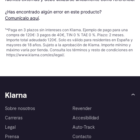
¿Has encontrado algún error en este producto? 
Comunícalo aquí
.
¹
*Paga en 3 plazos sin intereses con Klarna. Ejemplo de pago para una
compra de 120€: 3 pagos de 40€, TIN 0 % TAE 0 %. Plazo: 2 meses.
Importe total adeudado 120€. Solo es válido para residentes en España y
mayores de 18 años. Sujeto a la aprobación de Klarna. Importe mínimo y
máximo varía por tienda. Consulta los términos y resto de condiciones en
https://www.klarna.com/es/legal/
.
Klarna
Sobre nosotros
Revender
Carreras
Accesibilidad
Legal
Auto-Track
Prensa
Contacto