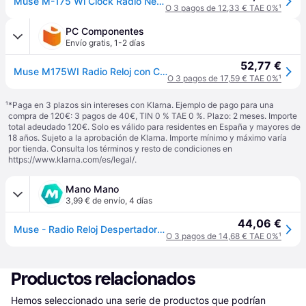
Muse M-175 Wi Clock Radio Negro One Size / EU Plug 220V
O 3 pagos de 12,33 € TAE 0%
¹
PC Componentes
Envío gratis
,
1-2 días
52,77 €
Muse M175WI Radio Reloj con Cargador Wireless Negro
O 3 pagos de 17,59 € TAE 0%
¹
¹
*Paga en 3 plazos sin intereses con Klarna. Ejemplo de pago para una
compra de 120€: 3 pagos de 40€, TIN 0 % TAE 0 %. Plazo: 2 meses. Importe
total adeudado 120€. Solo es válido para residentes en España y mayores de
18 años. Sujeto a la aprobación de Klarna. Importe mínimo y máximo varía
por tienda. Consulta los términos y resto de condiciones en
https://www.klarna.com/es/legal/
.
Mano Mano
3,99 € de envío
,
4 días
44,06 €
Muse - Radio Reloj Despertador Dual Negro - M175wi
O 3 pagos de 14,68 € TAE 0%
¹
Productos relacionados
Hemos seleccionado una serie de productos que podrían 