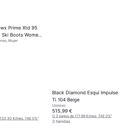
wx Prime Xtd 95
 Ski Boots Women
enso, Mujer
Black Diamond Esquí Impulse
Ti 104 Beige
Unisexo
515,99 €
O 3 pagos de 171,99 €/mes. TAE 0%
¹
 133,30 €/mes. TAE 0%
¹
3 tiendas