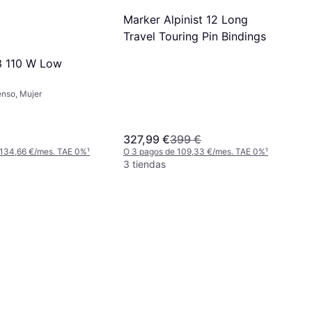
Marker Alpinist 12 Long
Travel Touring Pin Bindings
3 110 W Low
enso, Mujer
327,99 €
399 €
 134,66 €/mes. TAE 0%
¹
O 3 pagos de 109,33 €/mes. TAE 0%
¹
3 tiendas