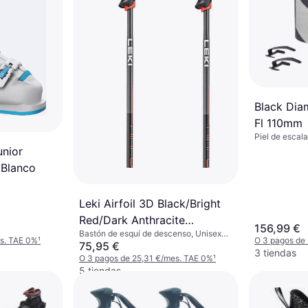
Black Dia
Fl 110mm
Piel de escal
unior
 Blanco
Leki Airfoil 3D Black/Bright
Red/Dark Anthracite
156,99 €
Bastón de esquí de descenso, Unisexo,
Bastones de esquí
es. TAE 0%
¹
O 3 pagos de
Anciano, Hombre
75,95 €
3 tiendas
O 3 pagos de 25,31 €/mes. TAE 0%
¹
5 tiendas