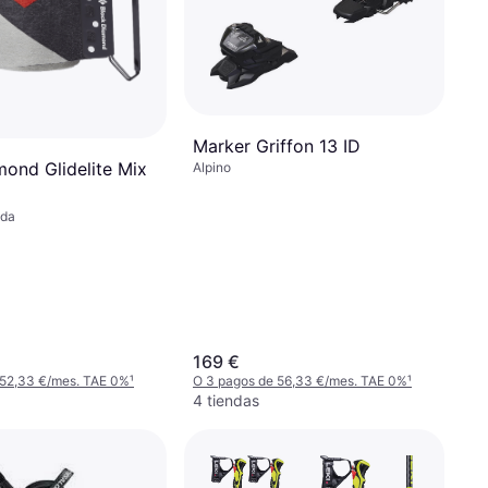
Marker Griffon 13 ID
mond Glidelite Mix
Alpino
ada
169 €
 52,33 €/mes. TAE 0%
¹
O 3 pagos de 56,33 €/mes. TAE 0%
¹
4 tiendas