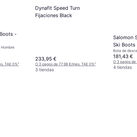
Dynafit Speed Turn
Fijaciones Black
Boots -
Salomon S
Ski Boots
, Hombre
Bota de desc
181,43 €
233,95 €
O 3 pagos de
es. TAE 0%
¹
O 3 pagos de 77,98 €/mes. TAE 0%
¹
4 tiendas
3 tiendas