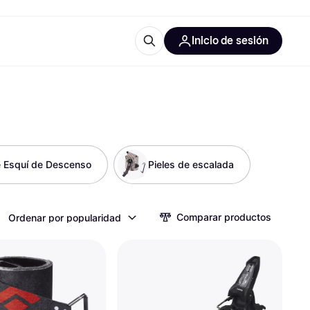
Inicio de sesión
Más información
les de oficina
Qué es Klarna?
e Esquí de Descenso
Pieles de escalada
las categorías
Comparar productos
Ordenar por popularidad