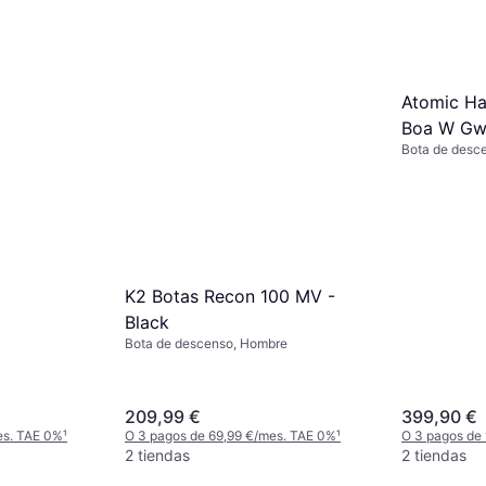
Atomic Ha
Boa W Gw
Bota de desc
Black
K2 Botas Recon 100 MV -
Black
Bota de descenso, Hombre
209,99 €
399,90 €
es. TAE 0%
¹
O 3 pagos de 69,99 €/mes. TAE 0%
¹
O 3 pagos de
2 tiendas
2 tiendas