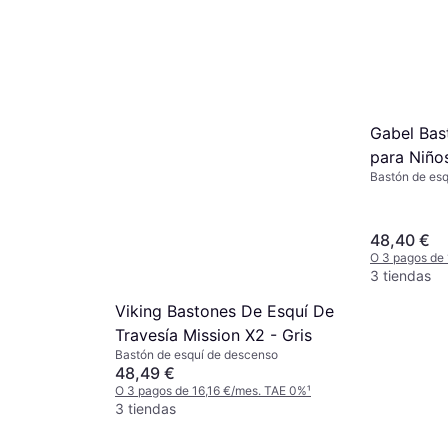
Rossignol Esquís Forza V-
Gabel Bas
CAM fijaciones NX Konect
para Niño
342,12 €
GW negro amarillo 164 Black
Bastón de es
Noir
O 3 pagos de 114,04 €/mes. TAE 0%
¹
2 tiendas
48,40 €
O 3 pagos de
3 tiendas
Viking Bastones De Esquí De
Travesía Mission X2 - Gris
Bastón de esquí de descenso
48,49 €
O 3 pagos de 16,16 €/mes. TAE 0%
¹
3 tiendas