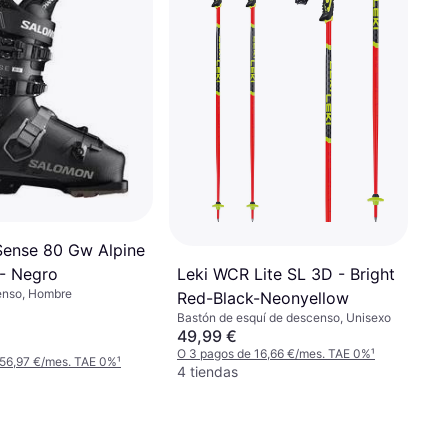
ense 80 Gw Alpine
Leki WCR Lite SL 3D - Bright
 - Negro
enso, Hombre
Red-Black-Neonyellow
Bastón de esquí de descenso, Unisexo
49,99 €
O 3 pagos de 16,66 €/mes. TAE 0%
¹
 56,97 €/mes. TAE 0%
¹
4 tiendas