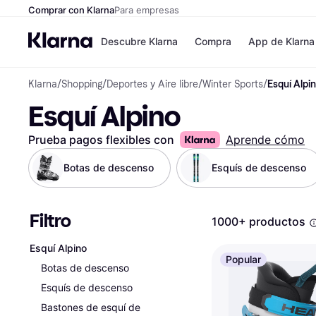
Comprar con Klarna
Para empresas
Descubre Klarna
Compra
App de Klarna
Klarna
/
Shopping
/
Deportes y Aire libre
/
Winter Sports
/
Esquí Alpi
Formas de pag
Tiendas
Esquí Alpino
Formas de pago
MediaMarkt
Paga ahora
Shein
Paga en 3 plazos
Zalando Priv
Prueba pagos flexibles con
Aprende cómo
Paga en 30 días
Zara
Financiación
JD Sports
Botas de descenso
Esquís de descenso
Klarna en Apple 
Filtro
Directorio de tie
1000+ productos
Esquí Alpino
Popular
Botas de descenso
Esquís de descenso
Bastones de esquí de