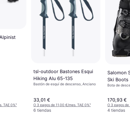
Alpinist
tsl-outdoor Bastones Esqui
Salomon S
Hiking Alu 65-135
Ski Boots
Bastón de esquí de descenso, Anciano
Bota de desc
33,01 €
170,93 €
s. TAE 0%
¹
O 3 pagos de 11,00 €/mes. TAE 0%
¹
O 3 pagos de
6 tiendas
4 tiendas