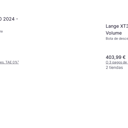
0 2024 -
Lange XT
re
Volume
Bota de desc
403,99 €
mes. TAE 0%
¹
O 3 pagos de
2 tiendas