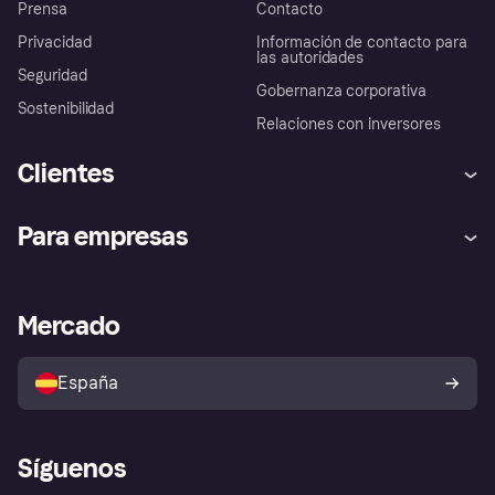
Prensa
Contacto
Privacidad
Información de contacto para
las autoridades
Seguridad
Gobernanza corporativa
Sostenibilidad
Relaciones con inversores
Clientes
Ayuda
Promesa de protección contra
Para empresas
el fraude
Inicio de sesión
Nuestra promesa
Asistencia al comerciante
Portal de desarrolladores
Klarna app
Bienestar financiero
Acceso empresas
Estado operativo
Mercado
Directorio de tiendas
Configuración de privacidad
Vende con Klarna
Plataformas y socios
Política de protección al
comprador de Klarna
Tu derecho de desistimiento
España
Reclamaciones
Síguenos