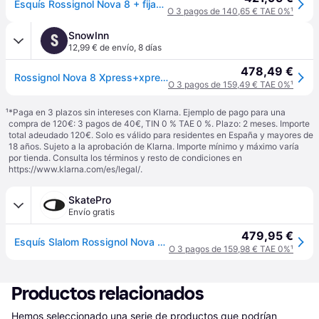
Esquís Rossignol Nova 8 + fijaciones Xpress 11 GW B83 negro mate naranja mujer - 163 - Black
O 3 pagos de 140,65 € TAE 0%
¹
SnowInn
S
12,99 € de envío
,
8 días
478,49 €
Rossignol Nova 8 Xpress+xpress W 11 Gw Woman Alpine Skis Pack Marrón 163 Mujer
O 3 pagos de 159,49 € TAE 0%
¹
¹
*Paga en 3 plazos sin intereses con Klarna. Ejemplo de pago para una
compra de 120€: 3 pagos de 40€, TIN 0 % TAE 0 %. Plazo: 2 meses. Importe
total adeudado 120€. Solo es válido para residentes en España y mayores de
18 años. Sujeto a la aprobación de Klarna. Importe mínimo y máximo varía
por tienda. Consulta los términos y resto de condiciones en
https://www.klarna.com/es/legal/
.
SkatePro
Envío gratis
479,95 €
Esquís Slalom Rossignol Nova 8 + XP 11 GW (163cm - Negro)
O 3 pagos de 159,98 € TAE 0%
¹
Productos relacionados
Hemos seleccionado una serie de productos que podrían 