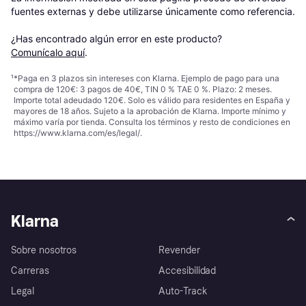
fuentes externas y debe utilizarse únicamente como referencia.

¿Has encontrado algún error en este producto? 
Comunícalo aquí
.
¹
*Paga en 3 plazos sin intereses con Klarna. Ejemplo de pago para una
compra de 120€: 3 pagos de 40€, TIN 0 % TAE 0 %. Plazo: 2 meses.
Importe total adeudado 120€. Solo es válido para residentes en España y
mayores de 18 años. Sujeto a la aprobación de Klarna. Importe mínimo y
máximo varía por tienda. Consulta los términos y resto de condiciones en
https://www.klarna.com/es/legal/
.
Klarna
Sobre nosotros
Revender
Carreras
Accesibilidad
Legal
Auto-Track