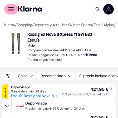
Comprar con Klarna
Para empresas
Klarna
/
Shopping
/
Deportes y Aire libre
/
Winter Sports
/
Esquí Alpino
/
E
Rossignol Nova 8 Xpress 11 GW B83 
Esquís
Mujer
Compara precios desde
421,95 €
a
498,49 €
Desde 3 pagos de 140,65 € TAE 0% con
Prueba pagos flexibles*
Color
Recomendado
El precio incluye el en
Deporvillage
Anuncio
421,95 €
9,99 € de envío
,
24 días
O 3 pagos de 140,65 € TAE 0%
¹
Esquís Rossignol Nova 8 + fijaciones Xpress 11 GW B83 negro mate naranja mujer - 163 - Black
Deporvillage
·
Precio más bajo
9,99 € de envío
,
24 días
421,95 €