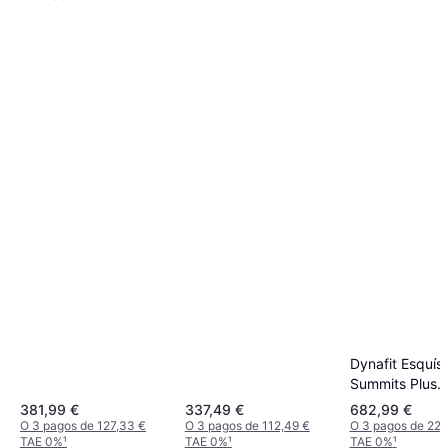
Dynafit Esquís
Summits Plus
fijaciones Radi
381,99 €
337,49 €
682,99 €
Long Travel pi
O 3 pagos de 127,33 €
O 3 pagos de 112,49 €
O 3 pagos de 227
TAE 0%
¹
TAE 0%
¹
TAE 0%
¹
foca Pomoca r