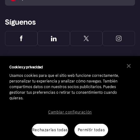
Reclamaciones
Síguenos
Cookies y privacidad
Usamos cookies para que el sitio web funcione correctamente,
personalizar tu experiencia y analizar cómo navegas. También
compartimos datos con nuestros socios publicitarios. Puedes
gestionar tus preferencias o retirar tu consentimiento cuando
quieras.
Cambiar configuración
Copyright © 2005-2026 Klarna Bank AB (publ). Sede central: Stockholm, Sweden. Todos
los derechos reservados. Klarna Bank AB (publ). Sveavägen 46, 111 34 Stockholm.
Número de empresa: 556737-0431
Rechazarlas todas
Permitir todas
Aviso Sobre Cookies
Klarna.com