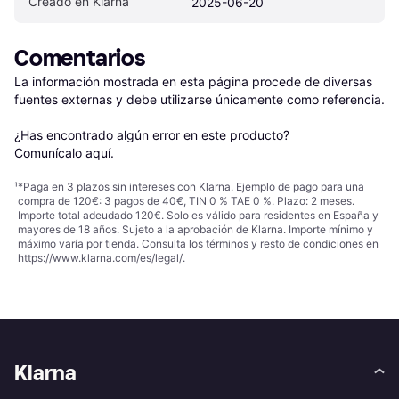
Creado en Klarna
2025-06-20
Comentarios
La información mostrada en esta página procede de diversas 
fuentes externas y debe utilizarse únicamente como referencia.

¿Has encontrado algún error en este producto? 
Comunícalo aquí
.
¹
*Paga en 3 plazos sin intereses con Klarna. Ejemplo de pago para una
compra de 120€: 3 pagos de 40€, TIN 0 % TAE 0 %. Plazo: 2 meses.
Importe total adeudado 120€. Solo es válido para residentes en España y
mayores de 18 años. Sujeto a la aprobación de Klarna. Importe mínimo y
máximo varía por tienda. Consulta los términos y resto de condiciones en
https://www.klarna.com/es/legal/
.
Klarna