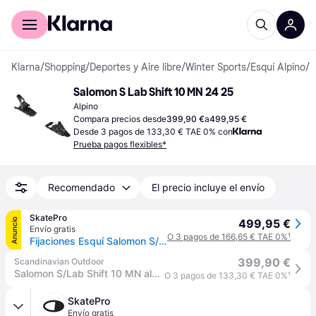
Comprar con Klarna
Para empresas
Klarna
/
Shopping
/
Deportes y Aire libre
/
Winter Sports
/
Esquí Alpino
/
F
Salomon S Lab Shift 10 MN 24 25
Alpino
Compara precios desde
399,90 €
a
499,95 €
Desde 3 pagos de 133,30 € TAE 0% con
Prueba pagos flexibles*
Recomendado
El precio incluye el envío
SkatePro
Anuncio
499,95 €
Envío gratis
O 3 pagos de 166,65 € TAE 0%
¹
Fijaciones Esquí Salomon S/Lab Shift2 10 MN (Negro - 100mm)
399,90 €
Scandinavian Outdoor
Salomon S/Lab Shift 10 MN alpine bindings
O 3 pagos de 133,30 € TAE 0%
¹
SkatePro
Envío gratis