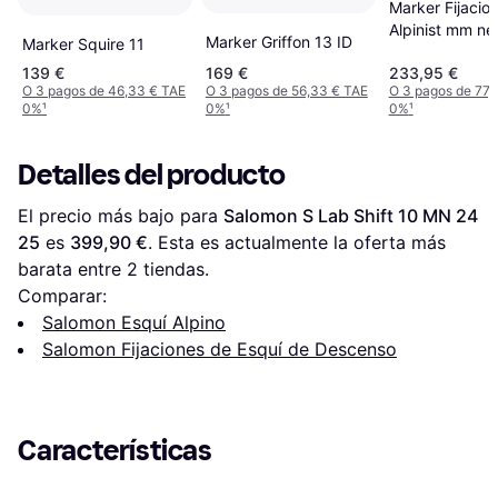
Marker Fijacio
Alpinist mm ne
Marker Griffon 13 ID
Marker Squire 11
Black
139 €
169 €
233,95 €
O 3 pagos de 46,33 € TAE
O 3 pagos de 56,33 € TAE
O 3 pagos de 77,
0%
¹
0%
¹
0%
¹
Detalles del producto
El precio más bajo para 
Salomon S Lab Shift 10 MN 24 
25
 es 
399,90 €
. Esta es actualmente la oferta más 
barata entre 
2
 tiendas.
Comparar:
Salomon Esquí Alpino
Salomon Fijaciones de Esquí de Descenso
Características