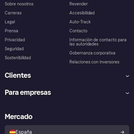
Sobre nosotros
Revender
Carreras
Accesibilidad
Legal
Auto-Track
Prensa
Contacto
Privacidad
Información de contacto para
las autoridades
Seguridad
Gobernanza corporativa
Sostenibilidad
Relaciones con inversores
Clientes
Ayuda
Promesa de protección contra
Para empresas
el fraude
Inicio de sesión
Nuestra promesa
Asistencia al comerciante
Portal de desarrolladores
Klarna app
Bienestar financiero
Acceso empresas
Estado operativo
Mercado
Directorio de tiendas
Configuración de privacidad
Vende con Klarna
Plataformas y socios
Política de protección al
comprador de Klarna
Tu derecho de desistimiento
España