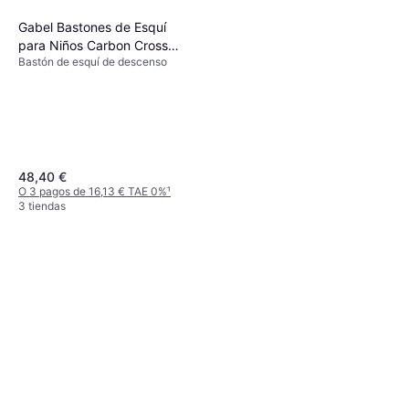
3D
Bastón de esquí de descenso
Gabel Bastones de Esquí
95,95 €
para Niños Carbon Cross
O 3 pagos de 31,98 € TAE 0%
¹
3 tiendas
Bastón de esquí de descenso
Noir
48,40 €
O 3 pagos de 16,13 € TAE 0%
¹
3 tiendas