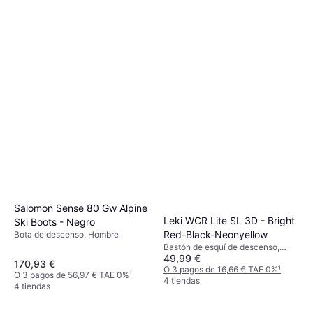
Salomon Sense 80 Gw Alpine
Leki WCR Lite SL 3D - Bright
Ski Boots - Negro
Red-Black-Neonyellow
Bota de descenso, Hombre
Bastón de esquí de descenso,
49,99 €
Unisexo
170,93 €
O 3 pagos de 16,66 € TAE 0%
¹
O 3 pagos de 56,97 € TAE 0%
¹
4 tiendas
4 tiendas