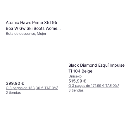
Atomic Hawx Prime Xtd 95
Boa W Gw Ski Boots Women
Bota de descenso, Mujer
Black
Black Diamond Esquí Impulse
Ti 104 Beige
Unisexo
515,99 €
399,90 €
O 3 pagos de 171,99 € TAE 0%
¹
O 3 pagos de 133,30 € TAE 0%
¹
3 tiendas
2 tiendas