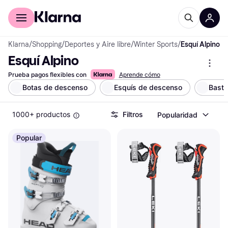
Comprar con Klarna
Para empresas
Klarna
/
Shopping
/
Deportes y Aire libre
/
Winter Sports
/
Esquí Alpino
Esquí Alpino
Prueba pagos flexibles con
Aprende cómo
Botas de descenso
Esquís de descenso
Basto
1000+ productos
Filtros
Popularidad
Popular