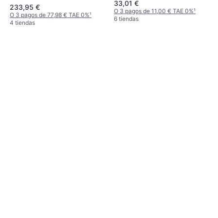
33,01 €
Anciano
233,95 €
O 3 pagos de 11,00 € TAE 0%
¹
O 3 pagos de 77,98 € TAE 0%
¹
6 tiendas
4 tiendas