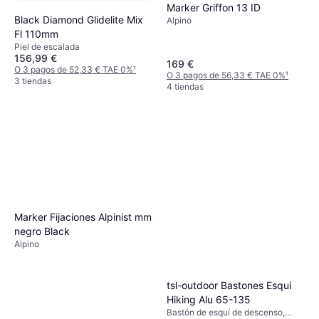
Marker Griffon 13 ID
Black Diamond Glidelite Mix
Alpino
Fl 110mm
Piel de escalada
156,99 €
169 €
O 3 pagos de 52,33 € TAE 0%
¹
O 3 pagos de 56,33 € TAE 0%
¹
3 tiendas
4 tiendas
Marker Fijaciones Alpinist mm
negro Black
Alpino
tsl-outdoor Bastones Esqui
Hiking Alu 65-135
Bastón de esquí de descenso,