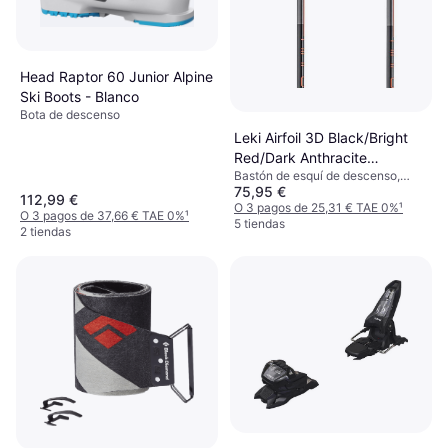
Head Raptor 60 Junior Alpine
Ski Boots - Blanco
Bota de descenso
Leki Airfoil 3D Black/Bright
Red/Dark Anthracite
Bastón de esquí de descenso,
Bastones de esquí
75,95 €
Unisexo, Anciano, Hombre
112,99 €
O 3 pagos de 25,31 € TAE 0%
¹
O 3 pagos de 37,66 € TAE 0%
¹
5 tiendas
2 tiendas