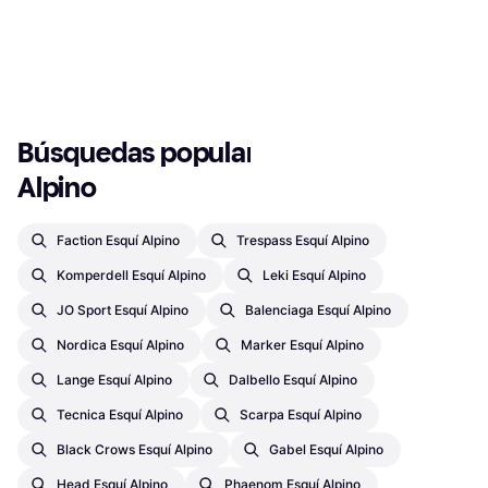
94,99 €
119,90 €
O 3 pagos de 31,66 € TAE 0%
¹
2 tiendas
1
2
3
...
18
...
32
Búsquedas populares en Esquí 
Alpino
Faction Esquí Alpino
Trespass Esquí Alpino
Komperdell Esquí Alpino
Leki Esquí Alpino
JO Sport Esquí Alpino
Balenciaga Esquí Alpino
Nordica Esquí Alpino
Marker Esquí Alpino
Lange Esquí Alpino
Dalbello Esquí Alpino
Tecnica Esquí Alpino
Scarpa Esquí Alpino
Black Crows Esquí Alpino
Gabel Esquí Alpino
Head Esquí Alpino
Phaenom Esquí Alpino