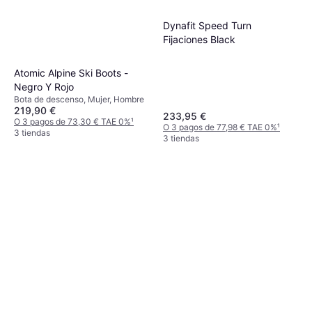
CAM fijaciones NX Konect
342,12 €
GW negro amarillo 164 Black
Dynafit Speed Turn
O 3 pagos de 114,04 € TAE 0%
¹
Fijaciones Black
2 tiendas
Atomic Alpine Ski Boots -
Negro Y Rojo
Bota de descenso, Mujer, Hombre
219,90 €
233,95 €
O 3 pagos de 73,30 € TAE 0%
¹
O 3 pagos de 77,98 € TAE 0%
¹
3 tiendas
3 tiendas