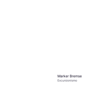
Marker Bremse
Excursionismo
Leki '23-'24 Women's Bliss