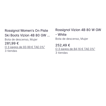
Rossignol Vizion 4B 80 W GW
Rossignol Women's On Piste
- White
Ski Boots Vizion 4B 80 GW -
Bota de descenso, Mujer
Bota de descenso, Mujer
White
281,99 €
252,49 €
O 3 pagos de 93,99 € TAE 0%
¹
O 3 pagos de 84,16 € TAE 0%
¹
3 tiendas
3 tiendas