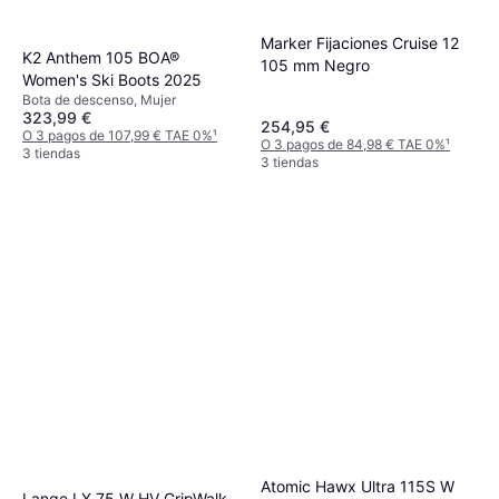
Marker Fijaciones Cruise 12
K2 Anthem 105 BOA®
105 mm Negro
Women's Ski Boots 2025
Bota de descenso, Mujer
323,99 €
254,95 €
O 3 pagos de 107,99 € TAE 0%
¹
O 3 pagos de 84,98 € TAE 0%
¹
3 tiendas
3 tiendas
Atomic Hawx Ultra 115S W
Lange LX 75 W HV GripWalk