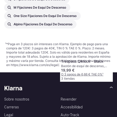
M Fijaciones De Esquí De Descenso
One Size Fijaciones De Esquí De Descenso
Alpino Fijaciones De Esquí De Descenso
¹
*Paga en 3 plazos sin intereses con Klarna. Ejemplo de pago para una
compra de 120€: 3 pagos de 40€, TIN 0 % TAE 0 %. Plazo: 2 meses.
Importe total adeudado 120€. Solo es válido para residentes en España
y mayores de 18 años. Sujeto a la aprobación de Klarna. Importe mínimo
y máximo varía por tienda. Consulta los términos y resto de condiciones
Trespass Qiklock - Black
en
https://www.klarna.com/es/legal/
.
Bastón de esquí de descenso,
19,99 €
Anciano
O 3 pagos de 6,66 € TAE 0%
¹
3 tiendas
Klarna
Sobre nosotros
Revender
Carreras
Accesibilidad
Legal
Auto-Track