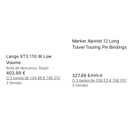
Marker Alpinist 12 Long
Travel Touring Pin Bindings
Lange XT3 110 W Low
Volume
Bota de descenso, Mujer
403,99 €
327,99 €
399 €
O 3 pagos de 134,66 € TAE 0%
¹
O 3 pagos de 109,33 € TAE 0%
¹
2 tiendas
3 tiendas
Rossignol Esquís Forza V-