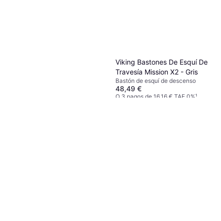
Viking Bastones De Esquí De
Travesía Mission X2 - Gris
Bastón de esquí de descenso
48,49 €
O 3 pagos de 16,16 € TAE 0%
¹
3 tiendas
Leki Bastones WCR TBS GS