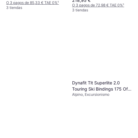
218,95 €
O 3 pagos de 85,33 € TAE 0%
¹
O 3 pagos de 72,98 € TAE 0%
¹
3 tiendas
3 tiendas
Dynafit Tlt Superlite 2.0
Touring Ski Bindings 175 Of
Alpino, Excursionismo
12
Dynafit Esquís Seven
Summits Plus fijaciones
Mujer
Radical Long Travel pieles de
682,99 €
foca Pomoca rosa azul mujer
O 3 pagos de 227,66 € TAE 0%
¹
158 Pink
3 tiendas