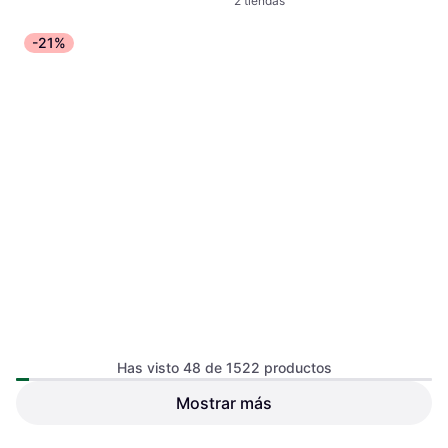
2 tiendas
-21%
Scott Bastones Trail Running
Has visto 48 de 1522 productos
negro amarillo (par) Black
Bastón de esquí de descenso,
Mostrar más
Anciano