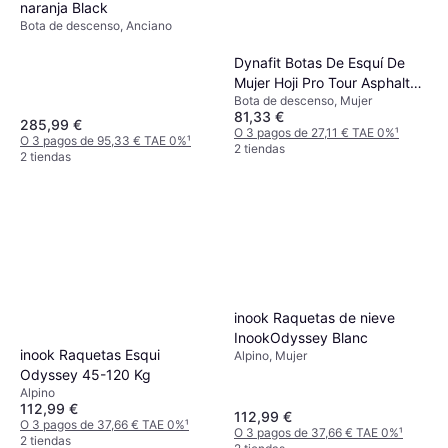
naranja Black
Bota de descenso, Anciano
Dynafit Botas De Esquí De
Mujer Hoji Pro Tour Asphalt
Bota de descenso, Mujer
Hibiscus 24.0
81,33 €
285,99 €
O 3 pagos de 27,11 € TAE 0%
¹
O 3 pagos de 95,33 € TAE 0%
¹
2 tiendas
2 tiendas
Salomon Kaloo Junior
Bastón de esquí de descenso,
inook Raquetas de nieve
16,49 €
Junior
InookOdyssey Blanc
O 3 pagos de 5,49 € TAE 0%
¹
2 tiendas
inook Raquetas Esqui
Alpino, Mujer
Odyssey 45-120 Kg
Alpino
112,99 €
112,99 €
O 3 pagos de 37,66 € TAE 0%
¹
O 3 pagos de 37,66 € TAE 0%
¹
2 tiendas