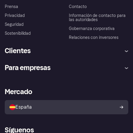
Prensa
Contacto
Privacidad
Información de contacto para
las autoridades
Seguridad
Gobernanza corporativa
Sostenibilidad
Relaciones con inversores
Clientes
Ayuda
Promesa de protección contra
Para empresas
el fraude
Inicio de sesión
Nuestra promesa
Asistencia al comerciante
Portal de desarrolladores
Klarna app
Bienestar financiero
Acceso empresas
Estado operativo
Mercado
Directorio de tiendas
Configuración de privacidad
Vende con Klarna
Plataformas y socios
Política de protección al
comprador de Klarna
Tu derecho de desistimiento
España
Reclamaciones
Síguenos