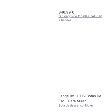
346,99 €
O 3 pagos de 115,66 € TAE 0%
¹
2 tiendas
Leki Spitfire
Bastón de esquí de descenso,
64,99 €
Anciano
O 3 pagos de 21,66 € TAE 0%
¹
3 tiendas
Lange Rx 110 Lv Botas De
Esquí Para Mujer
Bota de descenso, Mujer