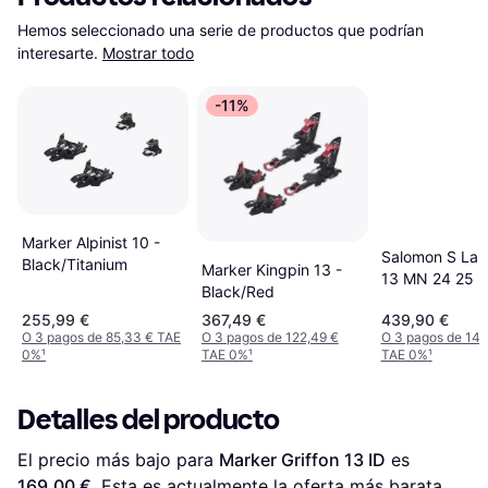
Hemos seleccionado una serie de productos que podrían 
interesarte.
Mostrar todo
-11%
Marker Alpinist 10 -
Salomon S Lab 
Black/Titanium
Marker Kingpin 13 -
13 MN 24 25
Black/Red
255,99 €
367,49 €
439,90 €
O 3 pagos de 85,33 € TAE
O 3 pagos de 122,49 €
O 3 pagos de 146
0%
¹
TAE 0%
¹
TAE 0%
¹
Detalles del producto
El precio más bajo para 
Marker Griffon 13 ID
 es 
169,00 €
. Esta es actualmente la oferta más barata 