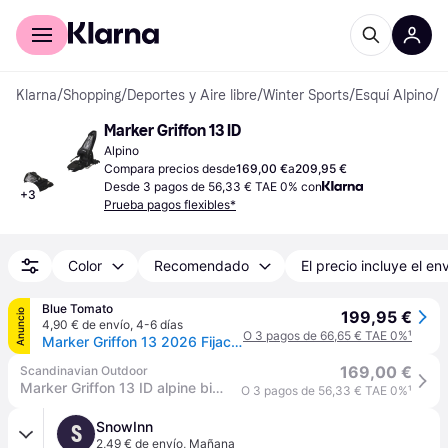
Comprar con Klarna
Para empresas
Klarna
/
Shopping
/
Deportes y Aire libre
/
Winter Sports
/
Esquí Alpino
/
F
Marker Griffon 13 ID
Alpino
Compara precios desde
169,00 €
a
209,95 €
Desde 3 pagos de 56,33 € TAE 0% con
+
3
Prueba pagos flexibles*
Color
Recomendado
El precio incluye el en
Blue Tomato
Anuncio
199,95 €
4,90 € de envío
,
4-6 días
O 3 pagos de 66,65 € TAE 0%
¹
Marker Griffon 13 2026 Fijaciones Ski negro - black - 100
169,00 €
Scandinavian Outdoor
Marker Griffon 13 ID alpine bindings
O 3 pagos de 56,33 € TAE 0%
¹
SnowInn
S
2,49 € de envío
,
Mañana