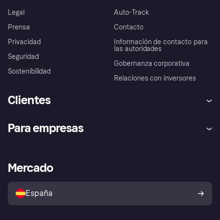
Legal
Auto-Track
Prensa
Contacto
Privacidad
Información de contacto para
las autoridades
Seguridad
Gobernanza corporativa
Sostenibilidad
Relaciones con inversores
Clientes
Ayuda
Promesa de protección contra
Para empresas
el fraude
Inicio de sesión
Nuestra promesa
Asistencia al comerciante
Portal de desarrolladores
Klarna app
Bienestar financiero
Acceso empresas
Estado operativo
Mercado
Directorio de tiendas
Configuración de privacidad
Vende con Klarna
Plataformas y socios
Política de protección al
comprador de Klarna
Tu derecho de desistimiento
España
Reclamaciones