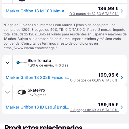
186,99 €
Marker Griffon 13 Id 100 Mm Alpine Ski Bindings Negro 100 mm
O 3 pagos de 62,33 € TAE 0%
¹
¹
*Paga en 3 plazos sin intereses con Klarna. Ejemplo de pago para una
compra de 120€: 3 pagos de 40€, TIN 0 % TAE 0 %. Plazo: 2 meses. Importe
total adeudado 120€. Solo es válido para residentes en España y mayores de
18 años. Sujeto a la aprobación de Klarna. Importe mínimo y máximo varía
por tienda. Consulta los términos y resto de condiciones en
https://www.klarna.com/es/legal/
.
Blue Tomato
4,90 € de envío
,
4-6 días
199,95 €
Marker Griffon 13 2026 Fijaciones Ski negro - black - 100
O 3 pagos de 66,65 € TAE 0%
¹
SkatePro
Envío gratis
189,95 €
Marker Griffon 13 ID Esquí Bindings (Negro/Marrón - 120mm)
O 3 pagos de 63,31 € TAE 0%
¹
Productos relacionados