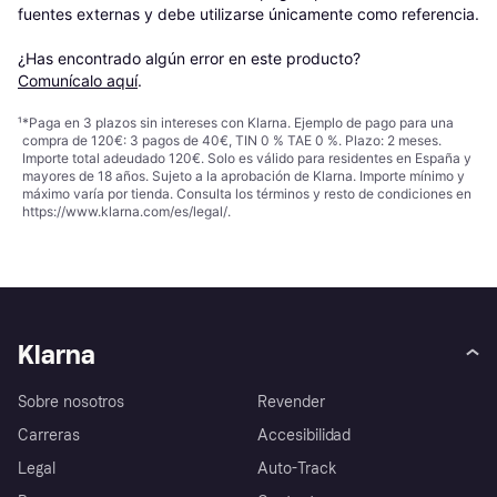
fuentes externas y debe utilizarse únicamente como referencia.

¿Has encontrado algún error en este producto? 
Comunícalo aquí
.
¹
*Paga en 3 plazos sin intereses con Klarna. Ejemplo de pago para una
compra de 120€: 3 pagos de 40€, TIN 0 % TAE 0 %. Plazo: 2 meses.
Importe total adeudado 120€. Solo es válido para residentes en España y
mayores de 18 años. Sujeto a la aprobación de Klarna. Importe mínimo y
máximo varía por tienda. Consulta los términos y resto de condiciones en
https://www.klarna.com/es/legal/
.
Klarna
Sobre nosotros
Revender
Carreras
Accesibilidad
Legal
Auto-Track