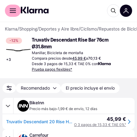
Comprar con Klarna
Para empresas
Klarna
/
Shopping
/
Deportes y Aire libre
/
Ciclismo
/
Repuestos de Bicic
Truvativ Descendant Rise Bar 76cm 
-12%
Ø31.8mm
Manillar, Bicicleta de montaña
Compara precios desde
45,99 €
a
70,13 €
+
3
Desde 3 pagos de 15,33 € TAE 0% con
Prueba pagos flexibles*
Recomendado
El precio incluye el envío
BikeInn
·
Precio más bajo
1,99 € de envío
,
12 días
45,99 €
Truvativ Descendant 20 Rise Handlebar Negro 31.8 mm / 760 mm
O 3 pagos de 15,33 € TAE 0%
¹
Carrefour