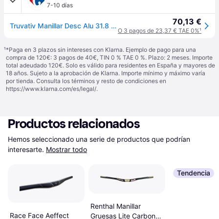
7-10 días
70,13 €
Truvativ Manillar Desc Alu 31.8 Mm 760 20 Rise Blk
O 3 pagos de 23,37 € TAE 0%
¹
¹
*Paga en 3 plazos sin intereses con Klarna. Ejemplo de pago para una
compra de 120€: 3 pagos de 40€, TIN 0 % TAE 0 %. Plazo: 2 meses. Importe
total adeudado 120€. Solo es válido para residentes en España y mayores de
18 años. Sujeto a la aprobación de Klarna. Importe mínimo y máximo varía
por tienda. Consulta los términos y resto de condiciones en
https://www.klarna.com/es/legal/
.
Productos relacionados
Hemos seleccionado una serie de productos que podrían 
interesarte.
Mostrar todo
Tendencia
Renthal Manillar
Race Face Aeffect
Gruesas Lite Carbono