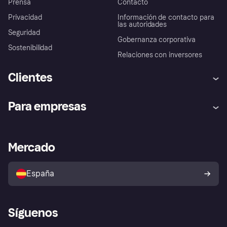
Prensa
Contacto
Privacidad
Información de contacto para
las autoridades
Seguridad
Gobernanza corporativa
Sostenibilidad
Relaciones con inversores
Clientes
Ayuda
Promesa de protección contra
Para empresas
el fraude
Inicio de sesión
Nuestra promesa
Asistencia al comerciante
Portal de desarrolladores
Klarna app
Bienestar financiero
Acceso empresas
Estado operativo
Mercado
Directorio de tiendas
Configuración de privacidad
Vende con Klarna
Plataformas y socios
Política de protección al
comprador de Klarna
Tu derecho de desistimiento
España
Reclamaciones
Síguenos