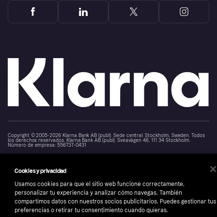
Copyright © 2005-2026 Klarna Bank AB (publ). Sede central: Stockholm, Sweden. Todos
los derechos reservados. Klarna Bank AB (publ). Sveavägen 46, 111 34 Stockholm.
Número de empresa: 556737-0431
Aviso Sobre Cookies
Klarna.com
Cookies y privacidad
Usamos cookies para que el sitio web funcione correctamente,
personalizar tu experiencia y analizar cómo navegas. También
compartimos datos con nuestros socios publicitarios. Puedes gestionar tus
preferencias o retirar tu consentimiento cuando quieras.