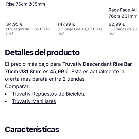
Rise 76cm Ø35mm
35 x 760mm Rise
Race Face Atla
20mm M161-01-BK
76cm Ø31mm
76cm Ø35mm
34,95 €
147,99 €
62,99 €
O 3 pagos de 11,65 € TAE
O 3 pagos de 49,33 € TAE
O 3 pagos de 20,
0%
¹
0%
¹
0%
¹
Detalles del producto
El precio más bajo para 
Truvativ Descendant Rise Bar 
76cm Ø31.8mm
 es 
45,99 €
. Esta es actualmente la 
oferta más barata entre 
2
 tiendas.
Comparar:
Truvativ Repuestos de Bicicleta
Truvativ Manillares
Características