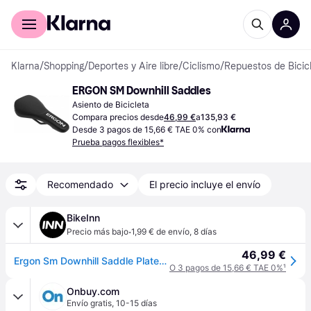
Comprar con Klarna
Para empresas
Klarna
/
Shopping
/
Deportes y Aire libre
/
Ciclismo
/
Repuestos de Bicic
ERGON SM Downhill Saddles
Asiento de Bicicleta
Compara precios desde
46,99 €
a
135,93 €
Desde 3 pagos de 15,66 € TAE 0% con
Prueba pagos flexibles*
Recomendado
El precio incluye el envío
BikeInn
·
Precio más bajo
1,99 € de envío
,
8 días
46,99 €
Ergon Sm Downhill Saddle Plateado
O 3 pagos de 15,66 € TAE 0%
¹
Onbuy.com
Envío gratis
,
10-15 días