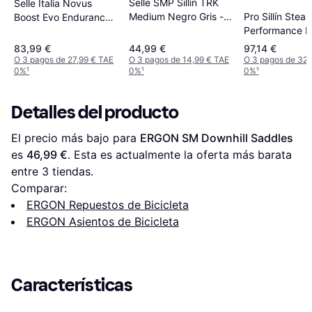
Selle SMP Sillín TRK
Selle Italia Novus
Pro Sillín Steal
Medium Negro Gris -
Boost Evo Endurance
Performance 
Black
TM Superflow L3
142 mm
145mm
83,99 €
44,99 €
97,14 €
O 3 pagos de 27,99 € TAE
O 3 pagos de 14,99 € TAE
O 3 pagos de 32,
0%
¹
0%
¹
0%
¹
Detalles del producto
El precio más bajo para 
ERGON SM Downhill Saddles
es 
46,99 €
. Esta es actualmente la oferta más barata 
entre 
3
 tiendas.
Comparar:
ERGON Repuestos de Bicicleta
ERGON Asientos de Bicicleta
Características