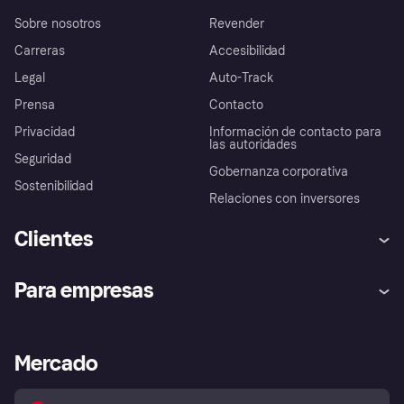
Sobre nosotros
Revender
Carreras
Accesibilidad
Legal
Auto-Track
Prensa
Contacto
Privacidad
Información de contacto para
las autoridades
Seguridad
Gobernanza corporativa
Sostenibilidad
Relaciones con inversores
Clientes
Ayuda
Promesa de protección contra
Para empresas
el fraude
Inicio de sesión
Nuestra promesa
Asistencia al comerciante
Portal de desarrolladores
Klarna app
Bienestar financiero
Acceso empresas
Estado operativo
Mercado
Directorio de tiendas
Configuración de privacidad
Vende con Klarna
Plataformas y socios
Política de protección al
comprador de Klarna
Tu derecho de desistimiento