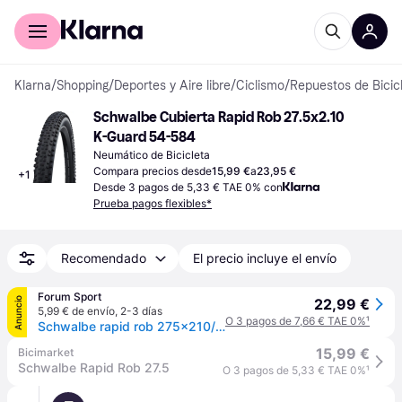
Comprar con Klarna
Para empresas
Klarna
/
Shopping
/
Deportes y Aire libre
/
Ciclismo
/
Repuestos de Bicic
Schwalbe Cubierta Rapid Rob 27.5x2.10 
K-Guard 54-584
Neumático de Bicicleta
Compara precios desde
15,99 €
a
23,95 €
+
1
Desde 3 pagos de 5,33 € TAE 0% con
Prueba pagos flexibles*
Recomendado
El precio incluye el envío
Forum Sport
Anuncio
22,99 €
5,99 € de envío
,
2-3 días
O 3 pagos de 7,66 € TAE 0%
¹
Schwalbe rapid rob 275x210/650b k-guard hs425 cubiertas mtb - UNICA
15,99 €
Bicimarket
Schwalbe Rapid Rob 27.5
O 3 pagos de 5,33 € TAE 0%
¹