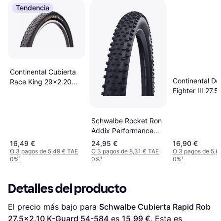
Tendencia
Continental Cubierta
Continental Do
Race King 29x2.20
Fighter III 27.5
Negro
(50-584)
1471.584.50.
Schwalbe Rocket Ron
Addix Performance
TL-Ready 26x2.25
16,49 €
24,95 €
16,90 €
(57-559)
O 3 pagos de 5,49 € TAE
O 3 pagos de 8,31 € TAE
O 3 pagos de 5,6
0%
¹
0%
¹
0%
¹
Detalles del producto
El precio más bajo para 
Schwalbe Cubierta Rapid Rob 
27.5x2.10 K-Guard 54-584
 es 
15,99 €
. Esta es 