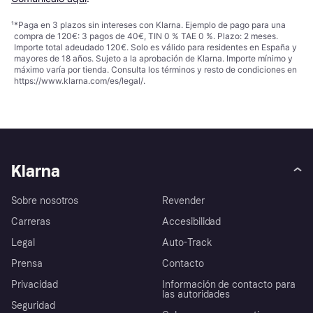
¹
*Paga en 3 plazos sin intereses con Klarna. Ejemplo de pago para una
compra de 120€: 3 pagos de 40€, TIN 0 % TAE 0 %. Plazo: 2 meses.
Importe total adeudado 120€. Solo es válido para residentes en España y
mayores de 18 años. Sujeto a la aprobación de Klarna. Importe mínimo y
máximo varía por tienda. Consulta los términos y resto de condiciones en
https://www.klarna.com/es/legal/
.
Klarna
Sobre nosotros
Revender
Carreras
Accesibilidad
Legal
Auto-Track
Prensa
Contacto
Privacidad
Información de contacto para
las autoridades
Seguridad