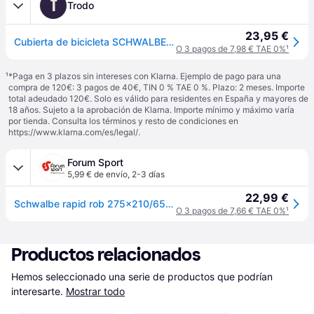
T
Trodo
23,95 €
Cubierta de bicicleta SCHWALBE Rapid Rob 27.5 x 2.10 Black
O 3 pagos de 7,98 € TAE 0%
¹
¹
*Paga en 3 plazos sin intereses con Klarna. Ejemplo de pago para una
compra de 120€: 3 pagos de 40€, TIN 0 % TAE 0 %. Plazo: 2 meses. Importe
total adeudado 120€. Solo es válido para residentes en España y mayores de
18 años. Sujeto a la aprobación de Klarna. Importe mínimo y máximo varía
por tienda. Consulta los términos y resto de condiciones en
https://www.klarna.com/es/legal/
.
Forum Sport
5,99 € de envío
,
2-3 días
22,99 €
Schwalbe rapid rob 275x210/650b k-guard hs425 cubiertas mtb - UNICA
O 3 pagos de 7,66 € TAE 0%
¹
Productos relacionados
Hemos seleccionado una serie de productos que podrían 
interesarte.
Mostrar todo