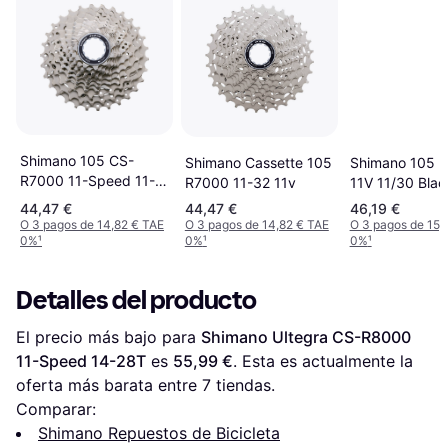
Shimano 105 CS-
Shimano 105 
Shimano Cassette 105
R7000 11-Speed 11-
11V 11/30 Blac
R7000 11-32 11v
34T
44,47 €
44,47 €
46,19 €
O 3 pagos de 14,82 € TAE
O 3 pagos de 14,82 € TAE
O 3 pagos de 15,
0%
¹
0%
¹
0%
¹
Detalles del producto
El precio más bajo para 
Shimano Ultegra CS-R8000 
11-Speed 14-28T
 es 
55,99 €
. Esta es actualmente la 
oferta más barata entre 
7
 tiendas.
Comparar:
Shimano Repuestos de Bicicleta