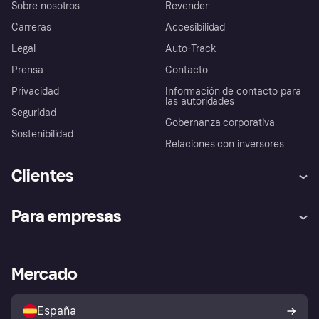
Sobre nosotros
Revender
Carreras
Accesibilidad
Legal
Auto-Track
Prensa
Contacto
Privacidad
Información de contacto para
las autoridades
Seguridad
Gobernanza corporativa
Sostenibilidad
Relaciones con inversores
Clientes
Ayuda
Promesa de protección contra
Para empresas
el fraude
Inicio de sesión
Nuestra promesa
Asistencia al comerciante
Portal de desarrolladores
Klarna app
Bienestar financiero
Acceso empresas
Estado operativo
Mercado
Directorio de tiendas
Configuración de privacidad
Vende con Klarna
Plataformas y socios
Política de protección al
comprador de Klarna
Tu derecho de desistimiento
España