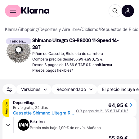
Comprar con Klarna
Para empresas
Klarna
/
Shopping
/
Deportes y Aire libre
/
Ciclismo
/
Repuestos de Bicic
Shimano Ultegra CS-R8000 11-Speed 14-
Tendencia
28T
Piñón de Cassette, Bicicleta de carretera
Compara precios desde
55,99 €
a
90,72 €
Desde 3 pagos de 18,66 € TAE 0% con
Prueba pagos flexibles*
Versiones
Recomendado
El precio incluye e
Deporvillage
Anuncio
64,95 €
Envío gratis
,
24 días
O 3 pagos de 21,65 € TAE 0%
¹
Cassette Shimano Ultegra R8000 11 velocidades LC - 14-28 - Grey
BikeInn
·
Precio más bajo
1,99 € de envío
,
Mañana
55,99 €