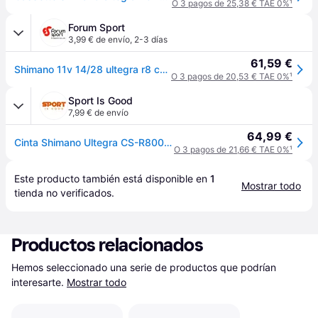
O 3 pagos de 25,38 € TAE 0%
¹
Forum Sport
3,99 € de envío
,
2-3 días
61,59 €
Shimano 11v 14/28 ultegra r8 cassette bicicleta carretera - UNICA
O 3 pagos de 20,53 € TAE 0%
¹
Sport Is Good
7,99 € de envío
64,99 €
Cinta Shimano Ultegra CS-R8000 11V - Argenté
O 3 pagos de 21,66 € TAE 0%
¹
Este producto también está disponible en 
1
Mostrar todo
tienda
 no verificados.
Productos relacionados
Hemos seleccionado una serie de productos que podrían 
interesarte.
Mostrar todo