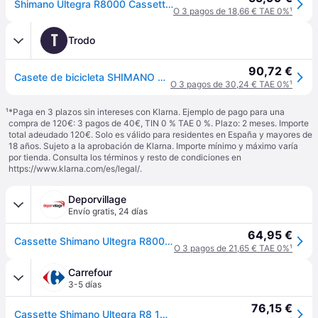
Shimano Ultegra R8000 Cassette Plateado 11s / 14-28t
O 3 pagos de 18,66 € TAE 0%
¹
T
Trodo
90,72 €
Casete de bicicleta SHIMANO ULTEGRA CS-R8000 11 14-28T
O 3 pagos de 30,24 € TAE 0%
¹
¹
*Paga en 3 plazos sin intereses con Klarna. Ejemplo de pago para una
compra de 120€: 3 pagos de 40€, TIN 0 % TAE 0 %. Plazo: 2 meses. Importe
total adeudado 120€. Solo es válido para residentes en España y mayores de
18 años. Sujeto a la aprobación de Klarna. Importe mínimo y máximo varía
por tienda. Consulta los términos y resto de condiciones en
https://www.klarna.com/es/legal/
.
Deporvillage
Envío gratis
,
24 días
64,95 €
Cassette Shimano Ultegra R8000 11 velocidades LC - 14-28 - Grey
O 3 pagos de 21,65 € TAE 0%
¹
Carrefour
3-5 días
76,15 €
Cassette Shimano Ultegra R8 11v 11 Velocidades Carretera 14-28