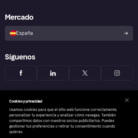
Nuestra promesa
Asistencia al comerciante
Portal de desarrolladores
Klarna app
Bienestar financiero
Acceso empresas
Estado operativo
Mercado
Directorio de tiendas
Configuración de privacidad
Vende con Klarna
Plataformas y socios
Política de protección al
comprador de Klarna
Tu derecho de desistimiento
España
Reclamaciones
Síguenos
Cookies y privacidad
Usamos cookies para que el sitio web funcione correctamente,
personalizar tu experiencia y analizar cómo navegas. También
compartimos datos con nuestros socios publicitarios. Puedes
gestionar tus preferencias o retirar tu consentimiento cuando
quieras.