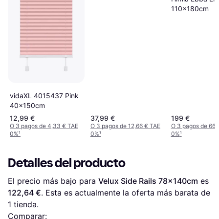
100x220cm
110x180cm
vidaXL 4015437 Pink
40x150cm
12,99 €
37,99 €
199 €
O 3 pagos de 4,33 € TAE
O 3 pagos de 12,66 € TAE
O 3 pagos de 66,
0%
¹
0%
¹
0%
¹
Detalles del producto
El precio más bajo para 
Velux Side Rails 78x140cm
 es 
122,64 €
. Esta es actualmente la oferta más barata de 
1 tienda.
Comparar: