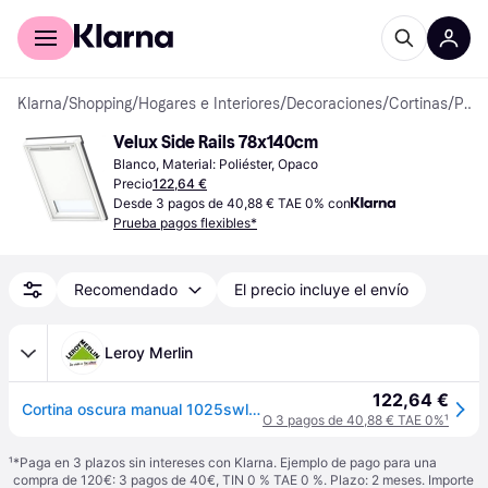
Comprar con Klarna
Para empresas
Klarna
/
Shopping
/
Hogares e Interiores
/
Decoraciones
/
Cortinas
/
Persianas
Velux Side Rails 78x140cm
Blanco, Material: Poliéster, Opaco
Precio
122,64 €
Desde 3 pagos de 40,88 € TAE 0% con
Prueba pagos flexibles*
Recomendado
El precio incluye el envío
Leroy Merlin
122,64 €
Cortina oscura manual 1025swl blanco 140x78 cm
O 3 pagos de 40,88 € TAE 0%
¹
¹
*Paga en 3 plazos sin intereses con Klarna. Ejemplo de pago para una
compra de 120€: 3 pagos de 40€, TIN 0 % TAE 0 %. Plazo: 2 meses. Importe