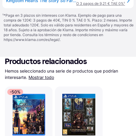
Kingdom Hearts The Story So Far PS4 UK
O 3 pagos de 9,21 € TAE 0%
¹
¹
*Paga en 3 plazos sin intereses con Klarna. Ejemplo de pago para una
compra de 120€: 3 pagos de 40€, TIN 0 % TAE 0 %. Plazo: 2 meses. Importe
total adeudado 120€. Solo es válido para residentes en España y mayores de
18 años. Sujeto a la aprobación de Klarna. Importe mínimo y máximo varía
por tienda. Consulta los términos y resto de condiciones en
https://www.klarna.com/es/legal/
.
Productos relacionados
Hemos seleccionado una serie de productos que podrían 
interesarte.
Mostrar todo
-50%