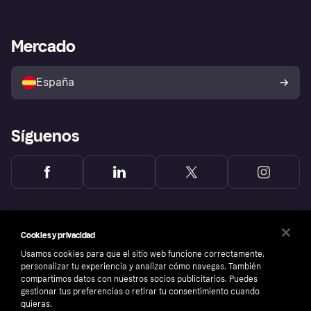
Inicio de sesión
Nuestra promesa
Asistencia al comerciante
Portal de desarrolladores
Klarna app
Bienestar financiero
Acceso empresas
Estado operativo
Mercado
Directorio de tiendas
Configuración de privacidad
Vende con Klarna
Plataformas y socios
Política de protección al
comprador de Klarna
Tu derecho de desistimiento
España
Reclamaciones
Síguenos
Cookies y privacidad
Usamos cookies para que el sitio web funcione correctamente,
personalizar tu experiencia y analizar cómo navegas. También
compartimos datos con nuestros socios publicitarios. Puedes
gestionar tus preferencias o retirar tu consentimiento cuando
quieras.