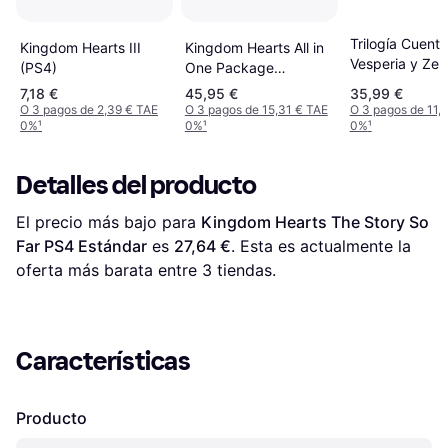
Trilogía Cuent
Kingdom Hearts All in
Kingdom Hearts III
Vesperia y Zest
One Package
(PS4)
Berseria
PlayStation 4
7,18 €
45,95 €
35,99 €
O 3 pagos de 2,39 € TAE
O 3 pagos de 15,31 € TAE
O 3 pagos de 11,
0%
¹
0%
¹
0%
¹
Detalles del producto
El precio más bajo para 
Kingdom Hearts The Story So 
Far PS4 Estándar
 es 
27,64 €
. Esta es actualmente la 
oferta más barata entre 
3
 tiendas.
Características
Producto