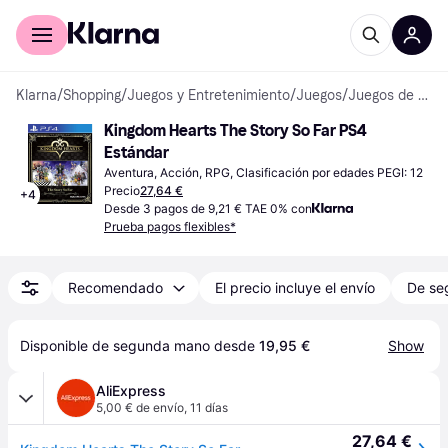
Comprar con Klarna
Para empresas
Klarna
/
Shopping
/
Juegos y Entretenimiento
/
Juegos
/
Juegos de PlayStation 4
Kingdom Hearts The Story So Far PS4 
Estándar
Aventura, Acción, RPG, Clasificación por edades PEGI: 12
Precio
27,64 €
+
4
Desde 3 pagos de 9,21 € TAE 0% con
Prueba pagos flexibles*
Recomendado
El precio incluye el envío
De se
Disponible de segunda mano desde 
19,95 €
Show
AliExpress
5,00 € de envío
,
11 días
27,64 €