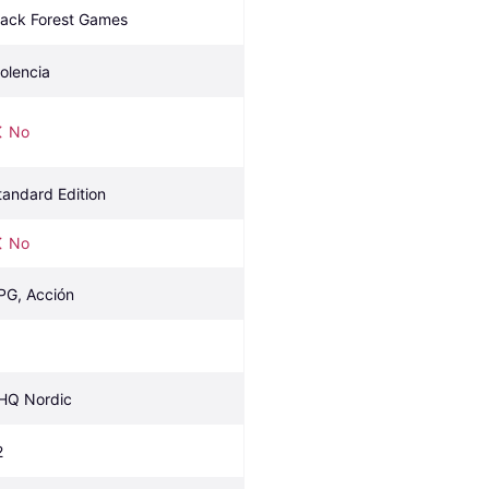
lack Forest Games
iolencia
No
tandard Edition
No
PG, Acción
HQ Nordic
2