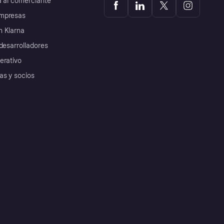
a al comerciante
mpresas
 Klarna
desarrolladores
erativo
as y socios