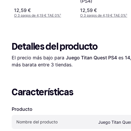
(PS4)
12,59 €
12,59 €
O 3 pagos de 4,19 € TAE 0%
¹
O 3 pagos de 4,19 € TAE 0%
¹
Detalles del producto
El precio más bajo para 
Juego Titan Quest PS4
 es 
14
más barata entre 
3
 tiendas.
Características
Producto
Nombre del producto
Juego Titan Que