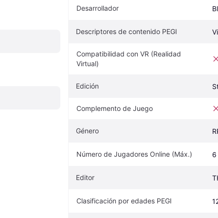
Desarrollador
B
Descriptores de contenido PEGI
V
Compatibilidad con VR (Realidad 
Virtual)
Edición
S
Complemento de Juego
Género
R
Número de Jugadores Online (Máx.)
6
Editor
T
Clasificación por edades PEGI
1