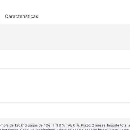
o
Características
ompra de 120€: 3 pagos de 40€, TIN 0 % TAE 0 %. Plazo: 2 meses. Importe total
a por tienda. Consulta los términos y resto de condiciones en
https://www.klarna.