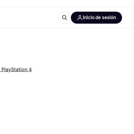
Inicio de sesión
Más información
les de oficina
Qué es Klarna?
 PlayStation 4
las categorías