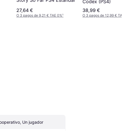
Story So Far PS4 Estándar
Codex (PS4)
27,64 €
38,99 €
O 3 pagos de 9,21 € TAE 0%
¹
O 3 pagos de 12,99 € TAE 0%
ooperativo, Un jugador