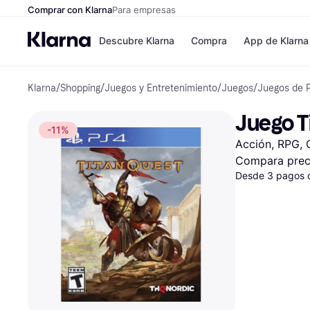
Comprar con Klarna
Para empresas
Descubre Klarna
Compra
App de Klarna
Klarna
/
Shopping
/
Juegos y Entretenimiento
/
Juegos
/
Juegos de P
Formas de pag
Tiendas
Formas de pago
MediaMarkt
Juego T
Paga ahora
Shein
-11%
Paga en 3 plazos
Zalando Priv
Acción, RPG, 
Paga en 30 días
Zara
Financiación
JD Sports
Compara prec
Klarna en Apple 
Desde 3 pagos 
Directorio de tie