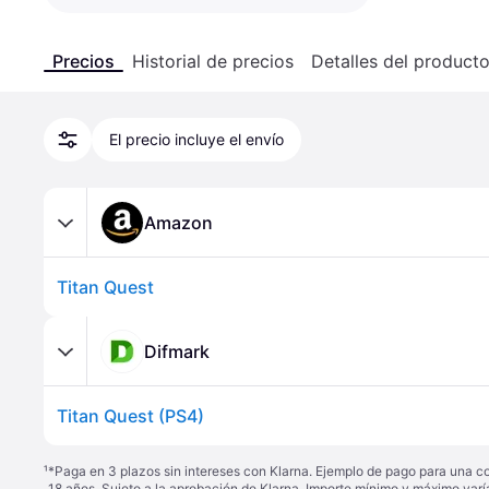
Precios
Historial de precios
Detalles del product
El precio incluye el envío
Amazon
Titan Quest
Difmark
Titan Quest (PS4)
¹
*Paga en 3 plazos sin intereses con Klarna. Ejemplo de pago para una c
18 años. Sujeto a la aprobación de Klarna. Importe mínimo y máximo varí