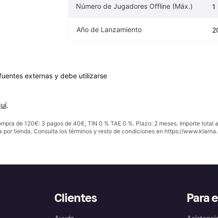
Número de Jugadores Offline (Máx.)
1
Año de Lanzamiento
2
entes externas y debe utilizarse 
uí
.
ompra de 120€: 3 pagos de 40€, TIN 0 % TAE 0 %. Plazo: 2 meses. Importe total
a por tienda. Consulta los términos y resto de condiciones en
https://www.klarna.
Clientes
Para 