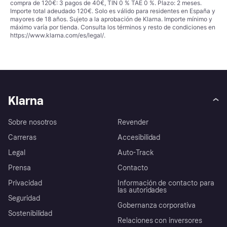
compra de 120€: 3 pagos de 40€, TIN 0 % TAE 0 %. Plazo: 2 meses.
Importe total adeudado 120€. Solo es válido para residentes en España y
mayores de 18 años. Sujeto a la aprobación de Klarna. Importe mínimo y
máximo varía por tienda. Consulta los términos y resto de condiciones en
https://www.klarna.com/es/legal/
.
Klarna
Sobre nosotros
Revender
Carreras
Accesibilidad
Legal
Auto-Track
Prensa
Contacto
Privacidad
Información de contacto para
las autoridades
Seguridad
Gobernanza corporativa
Sostenibilidad
Relaciones con inversores