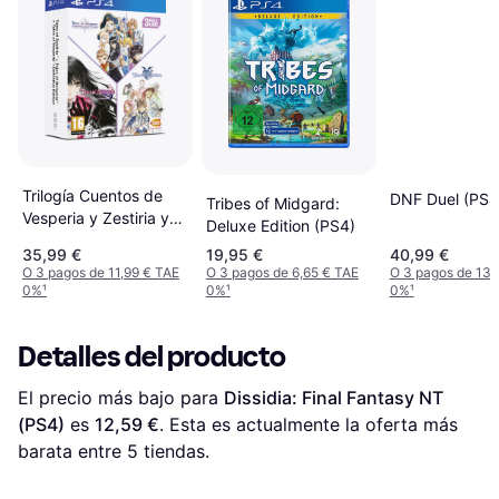
Trilogía Cuentos de
DNF Duel (PS4
Tribes of Midgard:
Vesperia y Zestiria y
Deluxe Edition (PS4)
Berseria
35,99 €
19,95 €
40,99 €
O 3 pagos de 11,99 € TAE
O 3 pagos de 6,65 € TAE
O 3 pagos de 13,
0%
¹
0%
¹
0%
¹
Detalles del producto
El precio más bajo para 
Dissidia: Final Fantasy NT 
(PS4)
 es 
12,59 €
. Esta es actualmente la oferta más 
barata entre 
5
 tiendas.