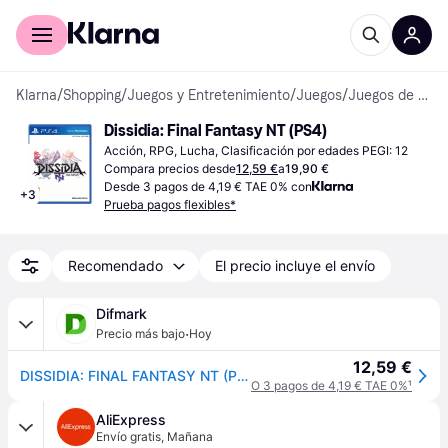
Comprar con Klarna
Para empresas
Klarna
/
Shopping
/
Juegos y Entretenimiento
/
Juegos
/
Juegos de PlayStation 4
Dissidia: Final Fantasy NT (PS4)
Acción, RPG, Lucha, Clasificación por edades PEGI: 12
Compara precios desde
12,59 €
a
19,90 €
Desde 3 pagos de 4,19 € TAE 0% con
+
3
Prueba pagos flexibles*
Recomendado
El precio incluye el envío
Difmark
·
Precio más bajo
Hoy
12,59 €
DISSIDIA: FINAL FANTASY NT (PS4)
O 3 pagos de 4,19 € TAE 0%
¹
AliExpress
Envío gratis
,
Mañana