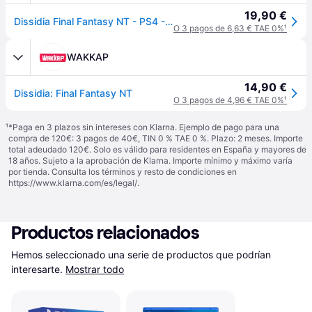
19,90 €
Dissidia Final Fantasy NT - PS4 - Nuevo precintado - PAL España
O 3 pagos de 6,63 € TAE 0%
¹
WAKKAP
14,90 €
Dissidia: Final Fantasy NT
O 3 pagos de 4,96 € TAE 0%
¹
¹
*Paga en 3 plazos sin intereses con Klarna. Ejemplo de pago para una
compra de 120€: 3 pagos de 40€, TIN 0 % TAE 0 %. Plazo: 2 meses. Importe
total adeudado 120€. Solo es válido para residentes en España y mayores de
18 años. Sujeto a la aprobación de Klarna. Importe mínimo y máximo varía
por tienda. Consulta los términos y resto de condiciones en
https://www.klarna.com/es/legal/
.
Productos relacionados
Hemos seleccionado una serie de productos que podrían 
interesarte.
Mostrar todo