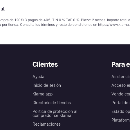
uí
.
ompra de 120€: 3 pagos de 40€, TIN 0 % TAE 0 %. Plazo: 2 meses. Importe total
a por tienda. Consulta los términos y resto de condiciones en
https://www.klarna.
Clientes
Para 
Ayuda
Asistenci
Inicio de sesión
Acceso e
Klarna app
Vende con
Directorio de tiendas
Portal de 
Política de protección al
Estado op
comprador de Klarna
Plataform
Reclamaciones