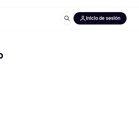
Inicio de sesión
Más información
les de oficina
Qué es Klarna?
o
las categorías