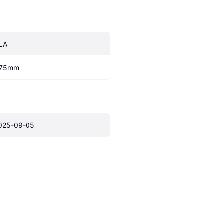
LA
.75mm
025-09-05