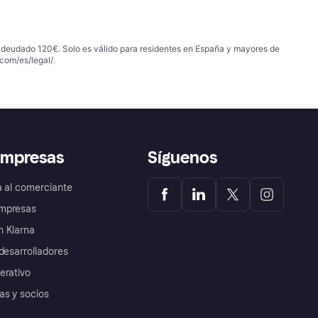
 adeudado 120€. Solo es válido para residentes en España y mayores de
com/es/legal/
.
empresas
Síguenos
a al comerciante
mpresas
 Klarna
desarrolladores
erativo
as y socios