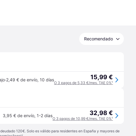
Recomendado
15,99 €
·
ajo
2,49 € de envío
,
10 días
O 3 pagos de 5,33 €/mes. TAE 0%
¹
32,98 €
3,95 € de envío
,
1-2 días
O 3 pagos de 10,99 €/mes. TAE 0%
¹
 adeudado 120€. Solo es válido para residentes en España y mayores de
com/es/legal/
.