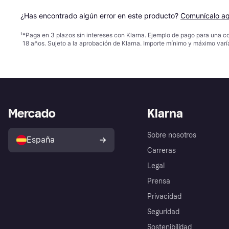
¿Has encontrado algún error en este producto? 
Comunícalo aq
¹
*Paga en 3 plazos sin intereses con Klarna. Ejemplo de pago para una c
18 años. Sujeto a la aprobación de Klarna. Importe mínimo y máximo varí
Mercado
Klarna
Sobre nosotros
España
Carreras
Legal
Prensa
Privacidad
Seguridad
Sostenibilidad