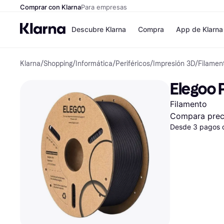
Comprar con Klarna
Para empresas
Descubre Klarna
Compra
App de Klarna
Klarna
/
Shopping
/
Informática
/
Periféricos
/
Impresión 3D
/
Filamen
Formas de pag
Tiendas
Formas de pago
MediaMarkt
Elegoo 
Paga ahora
Shein
Paga en 3 plazos
Zalando Priv
Filamento
Paga en 30 días
Zara
Financiación
JD Sports
Compara prec
Klarna en Apple 
Desde 3 pagos 
Directorio de tie