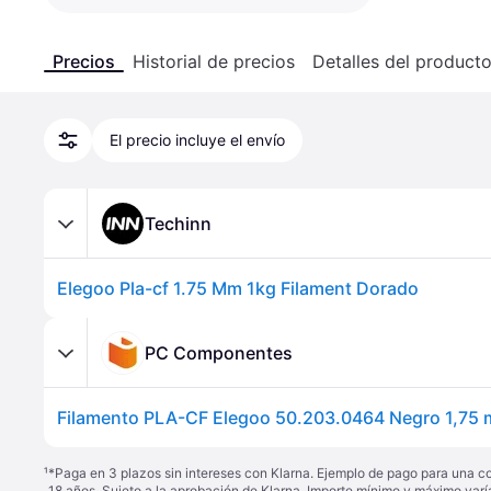
Precios
Historial de precios
Detalles del product
El precio incluye el envío
Techinn
Elegoo Pla-cf 1.75 Mm 1kg Filament Dorado
PC Componentes
¹
*Paga en 3 plazos sin intereses con Klarna. Ejemplo de pago para una c
18 años. Sujeto a la aprobación de Klarna. Importe mínimo y máximo varí