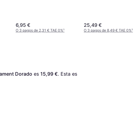
6,95 €
25,49 €
O 3 pagos de 2,31 € TAE 0%
¹
O 3 pagos de 8,49 € TAE 0%
¹
ilament Dorado
 es 
15,99 €
. Esta es 