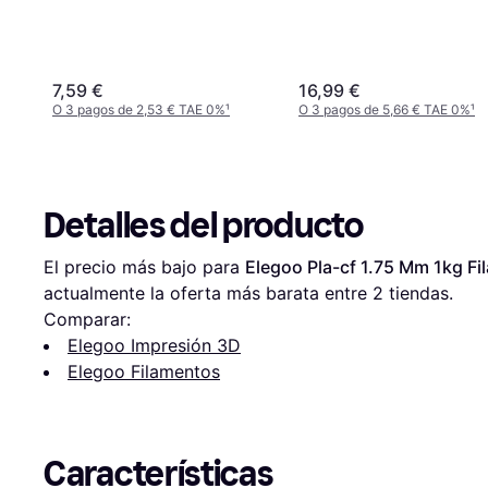
7,59 €
16,99 €
O 3 pagos de 2,53 € TAE 0%
¹
O 3 pagos de 5,66 € TAE 0%
¹
Detalles del producto
El precio más bajo para 
Elegoo Pla-cf 1.75 Mm 1kg F
actualmente la oferta más barata entre 
2
 tiendas.
Comparar:
Elegoo Impresión 3D
Elegoo Filamentos
Características