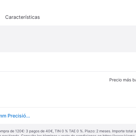
o
Características
Precio más b
Filamento PLA-CF Elegoo 50.203.0464 Negro 1,75 mm Precisión Carbono
ompra de 120€: 3 pagos de 40€, TIN 0 % TAE 0 %. Plazo: 2 meses. Importe total
a por tienda. Consulta los términos y resto de condiciones en
https://www.klarna.