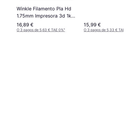
poliláctico plus (PLA
Winkle Filamento Pla Hd
Negro 1 kg
1.75mm Impresora 3d 1kg
Negro Azabache
16,89 €
15,99 €
O 3 pagos de 5,63 € TAE 0%
¹
O 3 pagos de 5,33 € TAE 0%
¹