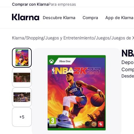
Comprar con Klarna
Para empresas
Descubre Klarna
Compra
App de Klarna
Klarna
/
Shopping
/
Juegos y Entretenimiento
/
Juegos
/
Juegos de 
Formas de pag
Tiendas
Formas de pago
MediaMarkt
NB
Paga ahora
Shein
Paga en 3 plazos
Zalando Priv
Depo
Paga en 30 días
Zara
Financiación
JD Sports
Comp
Klarna en Apple 
Desde
Directorio de tie
+5