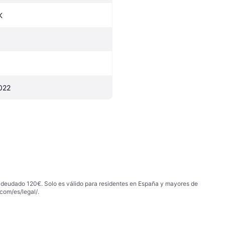
K
022
 adeudado 120€. Solo es válido para residentes en España y mayores de
com/es/legal/
.