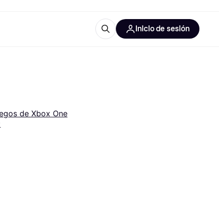
Inicio de sesión
Más información
les de oficina
Qué es Klarna?
egos de Xbox One
*
las categorías