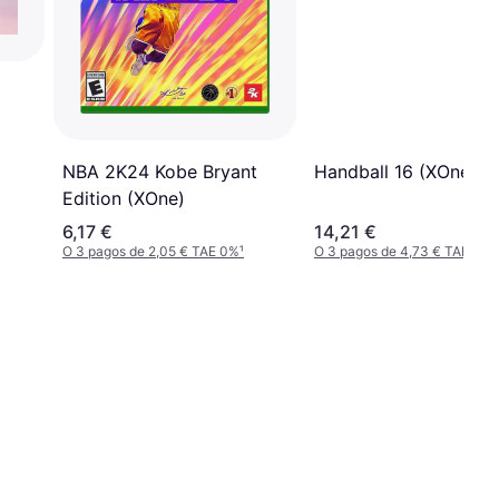
Handball 16 (XOne)
NBA 2K24 Kobe Bryant
Edition (XOne)
6,17 €
14,21 €
O 3 pagos de 2,05 € TAE 0%
¹
O 3 pagos de 4,73 € TAE 0%
¹