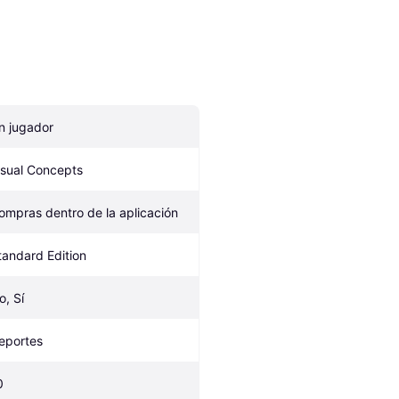
n jugador
isual Concepts
ompras dentro de la aplicación
tandard Edition
o, Sí
eportes
0