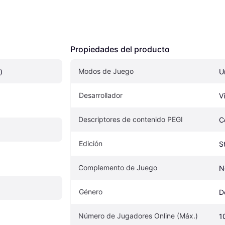
Propiedades del producto
Modos de Juego
)
U
Desarrollador
V
Descriptores de contenido PEGI
C
Edición
S
Complemento de Juego
N
Género
D
Número de Jugadores Online (Máx.)
1