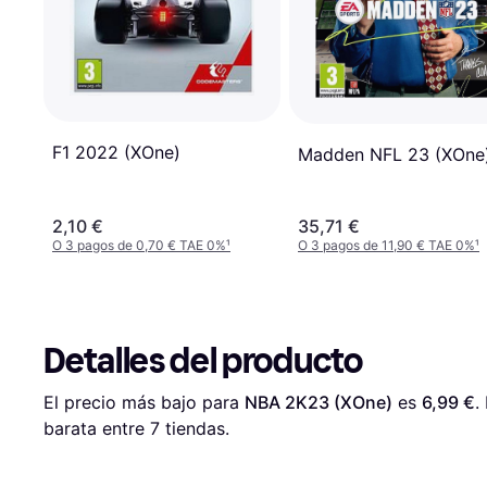
F1 2022 (XOne)
Madden NFL 23 (XOne
2,10 €
35,71 €
O 3 pagos de 0,70 € TAE 0%
¹
O 3 pagos de 11,90 € TAE 0%
¹
Detalles del producto
El precio más bajo para 
NBA 2K23 (XOne)
 es 
6,99 €
.
barata entre 
7
 tiendas.