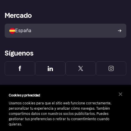
Nuestra promesa
Asistencia al comerciante
Portal de desarrolladores
Klarna app
Bienestar financiero
Acceso empresas
Estado operativo
Mercado
Directorio de tiendas
Configuración de privacidad
Vende con Klarna
Plataformas y socios
Política de protección al
comprador de Klarna
Tu derecho de desistimiento
España
Reclamaciones
Síguenos
Cookies y privacidad
Usamos cookies para que el sitio web funcione correctamente,
personalizar tu experiencia y analizar cómo navegas. También
compartimos datos con nuestros socios publicitarios. Puedes
gestionar tus preferencias o retirar tu consentimiento cuando
quieras.