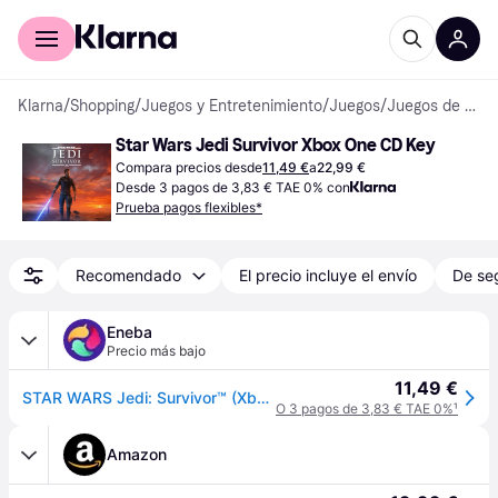
Comprar con Klarna
Para empresas
Klarna
/
Shopping
/
Juegos y Entretenimiento
/
Juegos
/
Juegos de Xbox One
Star Wars Jedi Survivor Xbox One CD Key
Compara precios desde
11,49 €
a
22,99 €
Desde 3 pagos de 3,83 € TAE 0% con
Prueba pagos flexibles*
Recomendado
El precio incluye el envío
De se
Eneba
Precio más bajo
11,49 €
STAR WARS Jedi: Survivor™ (Xbox One) Xbox Live Key UNITED STATES
O 3 pagos de 3,83 € TAE 0%
¹
Amazon