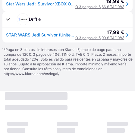
19,99 €
Star Wars Jedi: Survivor XBOX ONE | Videojuegos | Castellano
O 3 pagos de 6,66 € TAE 0%
¹
Driffle
17,99 €
STAR WARS Jedi Survivor (United States) (Xbox One) - Xbox Live - Digital Key
O 3 pagos de 5,99 € TAE 0%
¹
¹
*Paga en 3 plazos sin intereses con Klarna. Ejemplo de pago para una
compra de 120€: 3 pagos de 40€, TIN 0 % TAE 0 %. Plazo: 2 meses. Importe
total adeudado 120€. Solo es válido para residentes en España y mayores de
18 años. Sujeto a la aprobación de Klarna. Importe mínimo y máximo varía
por tienda. Consulta los términos y resto de condiciones en
https://www.klarna.com/es/legal/
.