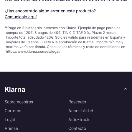
¿Has encontrado algún error en este producto? 
Comunícalo aquí
.
¹
*Paga en 3 plazos sin intereses con Klarna. Ejemplo de pago para una
compra de 120€: 3 pagos de 40€, TIN 0 % TAE 0 %. Plazo: 2 meses.
Importe total adeudado 120€. Solo es válido para residentes en España y
mayores de 18 años. Sujeto a la aprobación de Klarna. Importe mínimo y
máximo varía por tienda. Consulta los términos y resto de condiciones en
https://www.klarna.com/es/legal/
.
Klarna
Sobre nosotros
Revender
Carreras
Accesibilidad
Legal
Auto-Track
Prensa
Contacto