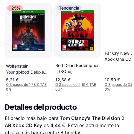
-25%
Tendencia
Far Cry New 
Xbox One CD 
Red Dead Redemption
Wolfenstein:
II (XOne)
Youngblood Deluxe
Edition Xbox One
5,21 €
12,58 €
10,50 €
O 3 pagos de 1,73 € TAE
O 3 pagos de 4,19 € TAE
O 3 pagos de 3,5
0%
¹
0%
¹
0%
¹
Detalles del producto
El precio más bajo para 
Tom Clancy's The Division 2 
AR Xbox CD Key
 es 
4,44 €
. Esta es actualmente la 
oferta más barata entre 
8
 tiendas.