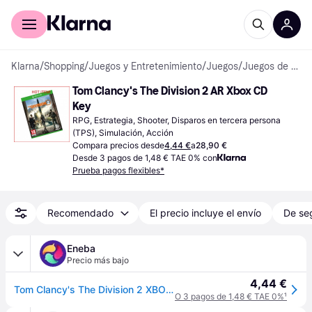
Comprar con Klarna
Para empresas
Klarna
/
Shopping
/
Juegos y Entretenimiento
/
Juegos
/
Juegos de Xbox One
Tom Clancy's The Division 2 AR Xbox CD 
Key
RPG, Estrategia, Shooter, Disparos en tercera persona 
(TPS), Simulación, Acción
Compara precios desde
4,44 €
a
28,90 €
Desde 3 pagos de 1,48 € TAE 0% con
Prueba pagos flexibles*
Recomendado
El precio incluye el envío
De se
Eneba
Precio más bajo
4,44 €
Tom Clancy's The Division 2 XBOX LIVE Key ARGENTINA
O 3 pagos de 1,48 € TAE 0%
¹