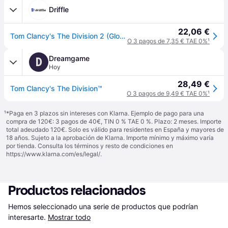
Driffle
22,06 €
Tom Clancy's The Division 2 (Global) (Xbox One) - Xbox Live - Digital Key
O 3 pagos de 7,35 € TAE 0%
¹
Dreamgame
D
Hoy
28,49 €
Tom Clancy's The Division™
O 3 pagos de 9,49 € TAE 0%
¹
¹
*Paga en 3 plazos sin intereses con Klarna. Ejemplo de pago para una
compra de 120€: 3 pagos de 40€, TIN 0 % TAE 0 %. Plazo: 2 meses. Importe
total adeudado 120€. Solo es válido para residentes en España y mayores de
18 años. Sujeto a la aprobación de Klarna. Importe mínimo y máximo varía
por tienda. Consulta los términos y resto de condiciones en
https://www.klarna.com/es/legal/
.
Productos relacionados
Hemos seleccionado una serie de productos que podrían 
interesarte.
Mostrar todo