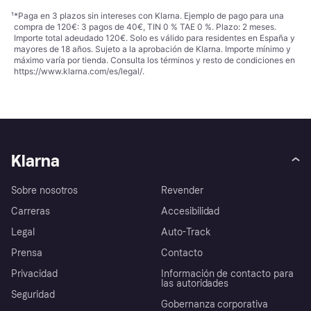
¹
*Paga en 3 plazos sin intereses con Klarna. Ejemplo de pago para una
compra de 120€: 3 pagos de 40€, TIN 0 % TAE 0 %. Plazo: 2 meses.
Importe total adeudado 120€. Solo es válido para residentes en España y
mayores de 18 años. Sujeto a la aprobación de Klarna. Importe mínimo y
máximo varía por tienda. Consulta los términos y resto de condiciones en
https://www.klarna.com/es/legal/
.
Klarna
Sobre nosotros
Revender
Carreras
Accesibilidad
Legal
Auto-Track
Prensa
Contacto
Privacidad
Información de contacto para
las autoridades
Seguridad
Gobernanza corporativa