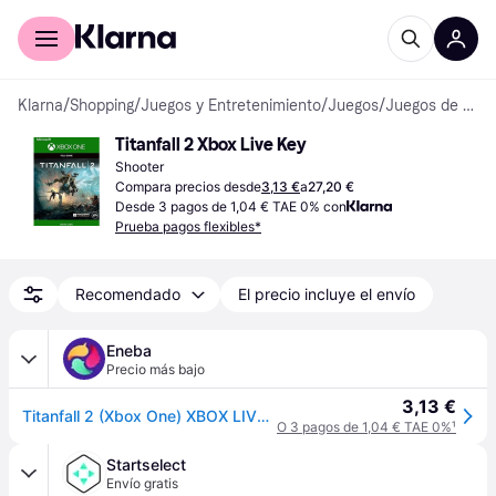
Comprar con Klarna
Para empresas
Klarna
/
Shopping
/
Juegos y Entretenimiento
/
Juegos
/
Juegos de Xbox One
Titanfall 2 Xbox Live Key
Shooter
Compara precios desde
3,13 €
a
27,20 €
Desde 3 pagos de 1,04 € TAE 0% con
Prueba pagos flexibles*
Recomendado
El precio incluye el envío
Eneba
Precio más bajo
3,13 €
Titanfall 2 (Xbox One) XBOX LIVE Key EUROPE
O 3 pagos de 1,04 € TAE 0%
¹
Startselect
Envío gratis