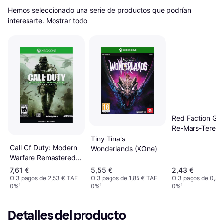
Hemos seleccionado una serie de productos que podrían 
interesarte.
Mostrar todo
Red Faction Gue
Re-Mars-Tered
One CD Key
Tiny Tina's
Call Of Duty: Modern
Wonderlands (XOne)
Warfare Remastered
Xbox Live Key
7,61 €
5,55 €
2,43 €
O 3 pagos de 2,53 € TAE
O 3 pagos de 1,85 € TAE
O 3 pagos de 0,8
0%
¹
0%
¹
0%
¹
Detalles del producto