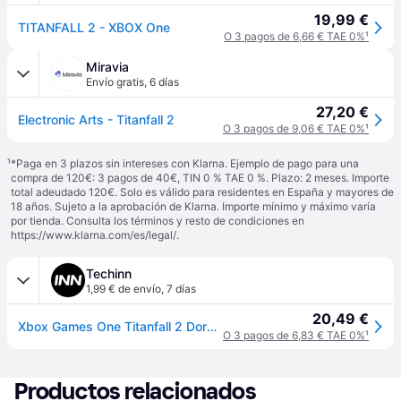
19,99 €
TITANFALL 2 - XBOX One
O 3 pagos de 6,66 € TAE 0%
¹
Miravia
Envío gratis
,
6 días
27,20 €
Electronic Arts - Titanfall 2
O 3 pagos de 9,06 € TAE 0%
¹
¹
*Paga en 3 plazos sin intereses con Klarna. Ejemplo de pago para una
compra de 120€: 3 pagos de 40€, TIN 0 % TAE 0 %. Plazo: 2 meses. Importe
total adeudado 120€. Solo es válido para residentes en España y mayores de
18 años. Sujeto a la aprobación de Klarna. Importe mínimo y máximo varía
por tienda. Consulta los términos y resto de condiciones en
https://www.klarna.com/es/legal/
.
Techinn
1,99 € de envío
,
7 días
20,49 €
Xbox Games One Titanfall 2 Dorado PAL
O 3 pagos de 6,83 € TAE 0%
¹
Productos relacionados