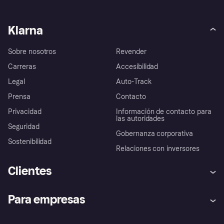
Klarna
Sobre nosotros
Revender
Carreras
Accesibilidad
Legal
Auto-Track
Prensa
Contacto
Privacidad
Información de contacto para
las autoridades
Seguridad
Gobernanza corporativa
Sostenibilidad
Relaciones con inversores
Clientes
Ayuda
Promesa de protección contra
Para empresas
el fraude
Inicio de sesión
Nuestra promesa
Asistencia al comerciante
Portal de desarrolladores
Klarna app