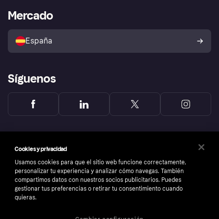
Bienestar financiero
Acceso empresas
Estado operativo
Mercado
Directorio de tiendas
Configuración de privacidad
Vende con Klarna
Plataformas y socios
Política de protección al
comprador de Klarna
Tu derecho de desistimiento
España
Reclamaciones
Síguenos
Cookies y privacidad
Usamos cookies para que el sitio web funcione correctamente,
personalizar tu experiencia y analizar cómo navegas. También
compartimos datos con nuestros socios publicitarios. Puedes
gestionar tus preferencias o retirar tu consentimiento cuando
quieras.