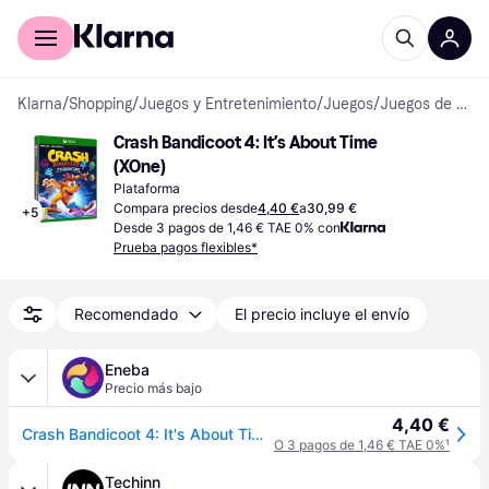
Comprar con Klarna
Para empresas
Klarna
/
Shopping
/
Juegos y Entretenimiento
/
Juegos
/
Juegos de Xbox One
Crash Bandicoot 4: It’s About Time 
(XOne)
Plataforma
Compara precios desde
4,40 €
a
30,99 €
+
5
Desde 3 pagos de 1,46 € TAE 0% con
Prueba pagos flexibles*
Recomendado
El precio incluye el envío
Eneba
Precio más bajo
4,40 €
Crash Bandicoot 4: It's About Time XBOX LIVE Key ARGENTINA
O 3 pagos de 1,46 € TAE 0%
¹
Techinn