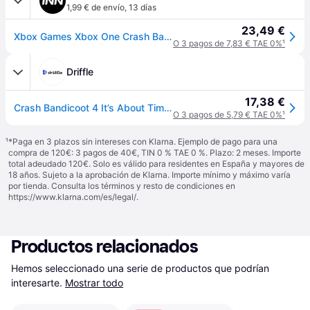
1,99 € de envío
,
13 días
23,49 €
Xbox Games Xbox One Crash Bandicoot 4: It´s About Time Multicolor
O 3 pagos de 7,83 € TAE 0%
¹
Driffle
17,38 €
Crash Bandicoot 4 It’s About Time (United States) (Xbox One) - Xbox Live - Digital Key
O 3 pagos de 5,79 € TAE 0%
¹
¹
*Paga en 3 plazos sin intereses con Klarna. Ejemplo de pago para una
compra de 120€: 3 pagos de 40€, TIN 0 % TAE 0 %. Plazo: 2 meses. Importe
total adeudado 120€. Solo es válido para residentes en España y mayores de
18 años. Sujeto a la aprobación de Klarna. Importe mínimo y máximo varía
por tienda. Consulta los términos y resto de condiciones en
https://www.klarna.com/es/legal/
.
Productos relacionados
Hemos seleccionado una serie de productos que podrían 
interesarte.
Mostrar todo