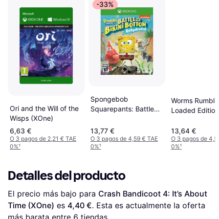
-33%
Spongebob
Worms Rumble 
Ori and the Will of the
Squarepants: Battle
Loaded Editio
Wisps (XOne)
for Bikini Bottom -
Series X / One
Rehydrated (XOne)
6,63 €
13,77 €
13,64 €
O 3 pagos de 2,21 € TAE
O 3 pagos de 4,59 € TAE
O 3 pagos de 4,5
0%
¹
0%
¹
0%
¹
Detalles del producto
El precio más bajo para 
Crash Bandicoot 4: It’s About 
Time (XOne)
 es 
4,40 €
. Esta es actualmente la oferta 
más barata entre 
6
 tiendas.