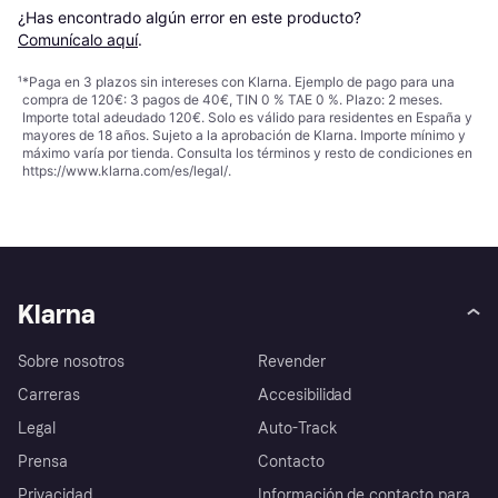
¿Has encontrado algún error en este producto? 
Comunícalo aquí
.
¹
*Paga en 3 plazos sin intereses con Klarna. Ejemplo de pago para una
compra de 120€: 3 pagos de 40€, TIN 0 % TAE 0 %. Plazo: 2 meses.
Importe total adeudado 120€. Solo es válido para residentes en España y
mayores de 18 años. Sujeto a la aprobación de Klarna. Importe mínimo y
máximo varía por tienda. Consulta los términos y resto de condiciones en
https://www.klarna.com/es/legal/
.
Klarna
Sobre nosotros
Revender
Carreras
Accesibilidad
Legal
Auto-Track
Prensa
Contacto
Privacidad
Información de contacto para