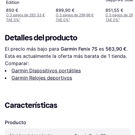
Edition
850 €
899,90 €
851,55 €
O 3 pagos de 283,33 €
O 3 pagos de 299,96 €
O 3 pagos de 283
TAE 0%
¹
TAE 0%
¹
TAE 0%
¹
Detalles del producto
El precio más bajo para 
Garmin Fenix ​​7S
 es 
563,90 €
. 
Esta es actualmente la oferta más barata de 1 tienda.
Comparar:
Garmin Dispositivos portátiles
Garmin Relojes deportivos
Características
Producto