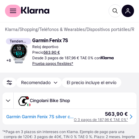
Comprar con Klarna
Para empresas
Klarna
/
Shopping
/
Teléfonos & Wearables
/
Dispositivos portátiles
/
Relojes deportivos
Garmin Fenix ​​7S
Tendencia
Reloj deportivo
Precio
563,90 €
Desde 3 pagos de 187,96 € TAE 0% con
+
6
Prueba pagos flexibles*
Recomendado
El precio incluye el envío
Cingolani Bike Shop
563,90 €
Garmin Garmin Fenix 7S silver cinturino nero
O 3 pagos de 187,96 € TAE 0%
¹
¹
*Paga en 3 plazos sin intereses con Klarna. Ejemplo de pago para una
compra de 120€: 3 pagos de 40€, TIN 0 % TAE 0 %. Plazo: 2 meses. Importe