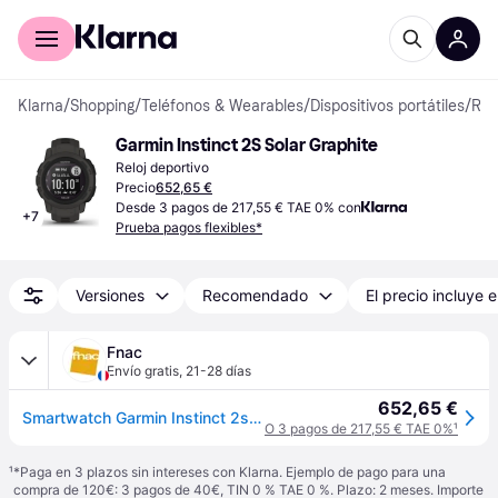
Comprar con Klarna
Para empresas
Klarna
/
Shopping
/
Teléfonos & Wearables
/
Dispositivos portátiles
/
Relojes deportivos
Garmin Instinct 2S Solar Graphite
Reloj deportivo
Precio
652,65 €
Desde 3 pagos de 217,55 € TAE 0% con
+
7
Prueba pagos flexibles*
Versiones
Recomendado
El precio incluye e
Fnac
Envío gratis
,
21-28 días
652,65 €
Smartwatch Garmin Instinct 2s Solar Vidrio Negro
O 3 pagos de 217,55 € TAE 0%
¹
¹
*Paga en 3 plazos sin intereses con Klarna. Ejemplo de pago para una
compra de 120€: 3 pagos de 40€, TIN 0 % TAE 0 %. Plazo: 2 meses. Importe