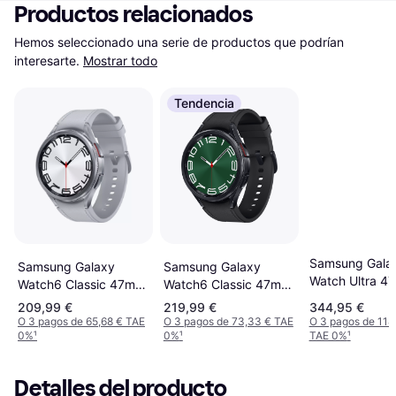
Productos relacionados
Hemos seleccionado una serie de productos que podrían 
interesarte.
Mostrar todo
Tendencia
Samsung Gala
Samsung Galaxy
Samsung Galaxy
Watch Ultra 4
Watch6 Classic 47mm
Watch6 Classic 47mm
LTE Titanium W
BT
BT
209,99 €
219,99 €
344,95 €
O 3 pagos de 65,68 € TAE
O 3 pagos de 73,33 € TAE
O 3 pagos de 114
0%
¹
0%
¹
TAE 0%
¹
Detalles del producto