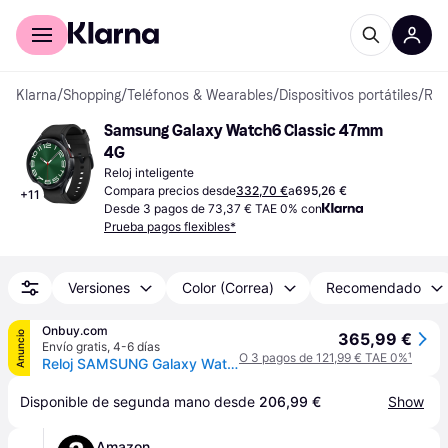
Comprar con Klarna
Para empresas
Klarna
/
Shopping
/
Teléfonos & Wearables
/
Dispositivos portátiles
/
Relojes inteligentes
Samsung Galaxy Watch6 Classic 47mm 
4G
Reloj inteligente
Compara precios desde
332,70 €
a
695,26 €
+
11
Desde 3 pagos de 73,37 € TAE 0% con
Prueba pagos flexibles*
Versiones
Color (Correa)
Recomendado
Onbuy.com
Anuncio
365,99 €
Envío gratis
,
4-6 días
O 3 pagos de 121,99 € TAE 0%
¹
Reloj SAMSUNG Galaxy Watch6 Classic 47mm Plata 4G
Disponible de segunda mano desde 
206,99 €
Show
Amazon