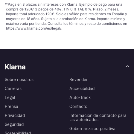
¹
*Paga en 3 plazos sin intereses con Klarna. Ejemplo de pago para una
compra de 120€: 3 pagos de 40€, TIN 0 % TAE 0 %. Plazo: 2 meses.
Importe total adeudado 120€. Solo es válido para residentes en España y
mayores de 18 años. Sujeto a la aprobación de Klarna. Importe mínimo y
máximo varía por tienda. Consulta los términos y resto de condiciones en
https://www.klarna.com/es/legal/
.
Klarna
Sobre nosotros
Revender
Carreras
Accesibilidad
Legal
Auto-Track
Prensa
Contacto
Privacidad
Información de contacto para
las autoridades
Seguridad
Gobernanza corporativa
Sostenibilidad