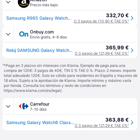
Precio más bajo
332,70 €
Samsung R965 Galaxy Watch6 Classic, 47mm, Plata
O 3 pagos de 110,90 € TAE 0%
¹
Onbuy.com
Envío gratis
,
4-6 días
365,99 €
Reloj SAMSUNG Galaxy Watch6 Classic 47mm Plata 4G
O 3 pagos de 121,99 € TAE 0%
¹
¹
*Paga en 3 plazos sin intereses con Klarna. Ejemplo de pago para una
compra de 120€: 3 pagos de 40€, TIN 0 % TAE 0 %. Plazo: 2 meses. Importe
total adeudado 120€. Solo es válido para residentes en España y mayores de
18 años. Sujeto a la aprobación de Klarna. Importe mínimo y máximo varía
por tienda. Consulta los términos y resto de condiciones en
https://www.klarna.com/es/legal/
.
Carrefour
7-10 días
363,88 €
Samsung Galaxy Watch6 Classic 47mm Lte Negro R965
O 3 pagos de 121,29 € TAE 0%
¹