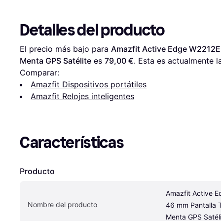
Detalles del producto
El precio más bajo para 
Amazfit Active Edge W2212EU
Menta GPS Satélite
 es 
79,00 €
. Esta es actualmente l
Comparar:
Amazfit Dispositivos portátiles
Amazfit Relojes inteligentes
Características
Producto
Amazfit Active 
Nombre del producto
46 mm Pantalla Tá
Menta GPS Satéli