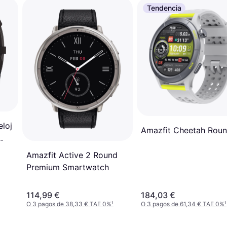
Tendencia
eloj
Amazfit Cheetah Rou
Amazfit Active 2 Round
Premium Smartwatch
114,99 €
184,03 €
O 3 pagos de 38,33 € TAE 0%
¹
O 3 pagos de 61,34 € TAE 0%
¹