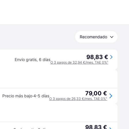
Recomendado
98,83 €
Envío gratis
,
6 días
O 3 pagos de 32,94 €/mes. TAE 0%
¹
79,00 €
·
Precio más bajo
4-5 días
O 3 pagos de 26,33 €/mes. TAE 0%
¹
98,83 €