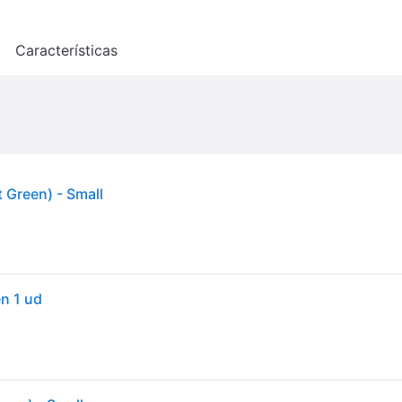
o
Características
 Green) - Small
en 1 ud