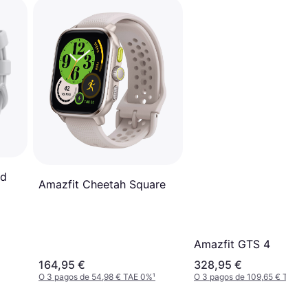
nd
Amazfit Cheetah Square
Amazfit GTS 4
164,95 €
328,95 €
O 3 pagos de 54,98 € TAE 0%
¹
O 3 pagos de 109,65 € TAE 0