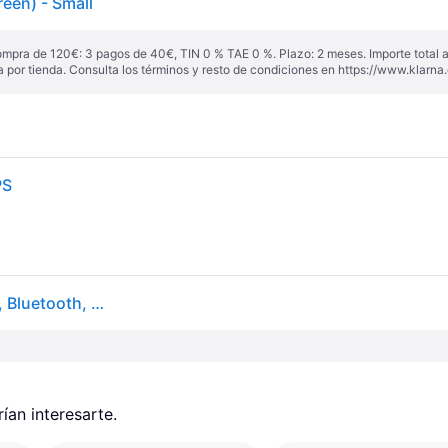
een) - Small
ompra de 120€: 3 pagos de 40€, TIN 0 % TAE 0 %. Plazo: 2 meses. Importe total
a por tienda. Consulta los términos y resto de condiciones en
https://www.klarna.
PS
Smartwatch Amazfit Active Edge W2212EU4N, GPS, Bluetooth, Verde Menta
an interesarte.