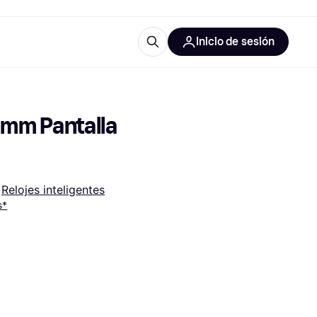
Inicio de sesión
Más información
les de oficina
Qué es Klarna?
mm Pantalla 
 
Relojes inteligentes
s*
las categorías