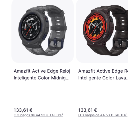
Amazfit Active Edge Reloj
Amazfit Active Edge R
Inteligente Color Midnight
Inteligente Color Lava
Pulse
Black
133,61 €
133,61 €
O 3 pagos de 44,53 € TAE 0%
¹
O 3 pagos de 44,53 € TAE 0%
¹