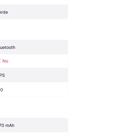
erde
luetooth
No
PS
.0
70 mAh