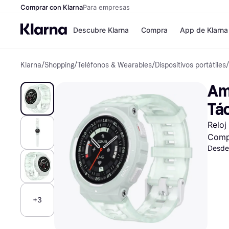
Comprar con Klarna
Para empresas
Descubre Klarna
Compra
App de Klarna
Klarna
/
Shopping
/
Teléfonos & Wearables
/
Dispositivos portátiles
/
Formas de pag
Tiendas
Formas de pago
MediaMarkt
Am
Paga ahora
Shein
Paga en 3 plazos
Zalando Priv
Tác
Paga en 30 días
Zara
Financiación
JD Sports
Reloj
Klarna en Apple 
Comp
Desde
Directorio de tie
+3