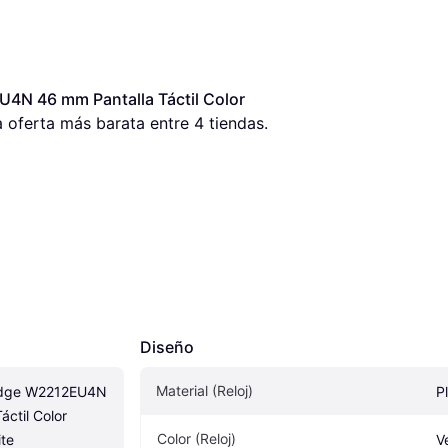
4N 46 mm Pantalla Táctil Color 
a oferta más barata entre 
4
 tiendas.
Diseño
Material (Reloj)
Edge W2212EU4N 
P
ctil Color 
Color (Reloj)
te
V