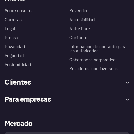
Sobre nosotros
Revender
Carreras
Accesibilidad
Legal
Auto-Track
Prensa
Contacto
Privacidad
Información de contacto para
las autoridades
Seguridad
Gobernanza corporativa
Sostenibilidad
Relaciones con inversores
Clientes
Ayuda
Promesa de protección contra
Para empresas
el fraude
Inicio de sesión
Nuestra promesa
Asistencia al comerciante
Portal de desarrolladores
Klarna app
Bienestar financiero
Acceso empresas
Estado operativo
Mercado
Directorio de tiendas
Configuración de privacidad
Vende con Klarna
Plataformas y socios
Política de protección al