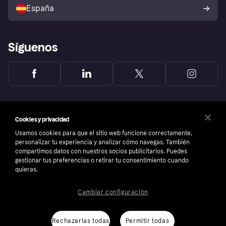
comprador de Klarna
Tu derecho de desistimiento
España
Reclamaciones
Síguenos
Cookies y privacidad
Usamos cookies para que el sitio web funcione correctamente,
personalizar tu experiencia y analizar cómo navegas. También
compartimos datos con nuestros socios publicitarios. Puedes
gestionar tus preferencias o retirar tu consentimiento cuando
quieras.
Cambiar configuración
Copyright © 2005-2026 Klarna Bank AB (publ). Sede central: Stockholm, Sweden. Todos
los derechos reservados. Klarna Bank AB (publ). Sveavägen 46, 111 34 Stockholm.
Número de empresa: 556737-0431
Rechazarlas todas
Permitir todas