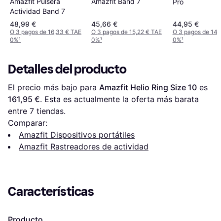
Amazfit Pulsera
Amazfit Band 7
Pro
Actividad Band 7
48,99 €
45,66 €
44,95 €
O 3 pagos de 16,33 € TAE
O 3 pagos de 15,22 € TAE
O 3 pagos de 14,
0%
¹
0%
¹
0%
¹
Detalles del producto
El precio más bajo para 
Amazfit Helio Ring Size 10
 es 
161,95 €
. Esta es actualmente la oferta más barata 
entre 
7
 tiendas.
Comparar:
Amazfit Dispositivos portátiles
Amazfit Rastreadores de actividad
Características
Producto