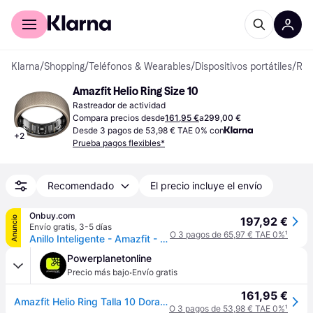
Comprar con Klarna
Para empresas
Klarna
/
Shopping
/
Teléfonos & Wearables
/
Dispositivos portátiles
/
Rastreadores de actividad
Amazfit Helio Ring Size 10
Rastreador de actividad
Compara precios desde
161,95 €
a
299,00 €
Desde 3 pagos de 53,98 € TAE 0% con
+
2
Prueba pagos flexibles*
Recomendado
El precio incluye el envío
Onbuy.com
Anuncio
197,92 €
Envío gratis
,
3-5 días
O 3 pagos de 65,97 € TAE 0%
¹
Anillo Inteligente - Amazfit - Helio Ring - Talla 10 - Seguimiento del Sueño - 10 ATM - Ultra ligero
Powerplanetonline
·
Precio más bajo
Envío gratis
161,95 €
Amazfit Helio Ring Talla 10 Dorado - Anillo Inteligente
O 3 pagos de 53,98 € TAE 0%
¹