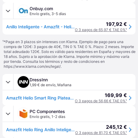
Onbuy.com
Envío gratis
,
3-5 días
197,92 €
Anillo Inteligente - Amazfit - Helio Ring - Talla 10 - Seguimiento del Sueño - 10 ATM - Ultra ligero
O 3 pagos de 65,97 € TAE 0%
¹
¹
*Paga en 3 plazos sin intereses con Klarna. Ejemplo de pago para una
compra de 120€: 3 pagos de 40€, TIN 0 % TAE 0 %. Plazo: 2 meses. Importe
total adeudado 120€. Solo es válido para residentes en España y mayores de
18 años. Sujeto a la aprobación de Klarna. Importe mínimo y máximo varía
por tienda. Consulta los términos y resto de condiciones en
https://www.klarna.com/es/legal/
.
DressInn
1,99 € de envío
,
Mañana
169,99 €
Amazfit Helio Smart Ring Plateado T10
O 3 pagos de 56,66 € TAE 0%
¹
PC Componentes
Envío gratis
,
1-2 días
245,12 €
Amazfit Helio Ring Anillo Inteligente Talla 10 (66mm) Titanio
O 3 pagos de 81,70 € TAE 0%
¹