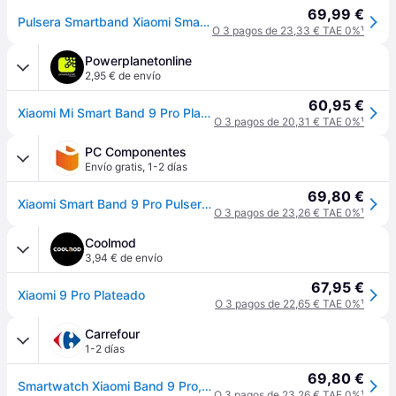
69,99 €
Pulsera Smartband Xiaomi Smart Band 9 Pro/ Plateada
O 3 pagos de 23,33 € TAE 0%
¹
Powerplanetonline
2,95 € de envío
60,95 €
Xiaomi Mi Smart Band 9 Pro Plata - Pulsera de Actividad
O 3 pagos de 20,31 € TAE 0%
¹
PC Componentes
Envío gratis
,
1-2 días
69,80 €
Xiaomi Smart Band 9 Pro Pulsera de Actividad Negra
O 3 pagos de 23,26 € TAE 0%
¹
Coolmod
3,94 € de envío
67,95 €
Xiaomi 9 Pro Plateado
O 3 pagos de 22,65 € TAE 0%
¹
Carrefour
1-2 días
69,80 €
Smartwatch Xiaomi Band 9 Pro, GPS, Bluetooth, Plata
O 3 pagos de 23,26 € TAE 0%
¹