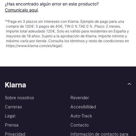
¿Has encontrado algún error en este producto? 
Comunícalo aquí
.
¹
*Paga en 3 plazos sin intereses con Klarna. Ejemplo de pago para una
compra de 120€: 3 pagos de 40€, TIN 0 % TAE 0 %. Plazo: 2 meses.
Importe total adeudado 120€. Solo es válido para residentes en España y
mayores de 18 años. Sujeto a la aprobación de Klarna. Importe mínimo y
máximo varía por tienda. Consulta los términos y resto de condiciones en
https://www.klarna.com/es/legal/
.
Klarna
Sobre nosotros
Revender
Carreras
Accesibilidad
Legal
Auto-Track
Prensa
Contacto
Privacidad
Información de contacto para