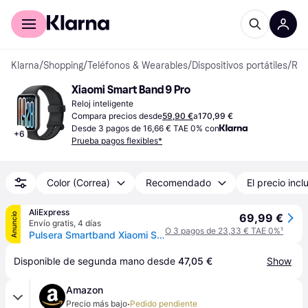
Comprar con Klarna
Para empresas
Klarna
/
Shopping
/
Teléfonos & Wearables
/
Dispositivos portátiles
/
Relojes inteligentes
Xiaomi Smart Band 9 Pro
Reloj inteligente
Compara precios desde
59,90 €
a
170,99 €
Desde 3 pagos de 16,66 € TAE 0% con
+
6
Prueba pagos flexibles*
Color (Correa)
Recomendado
El precio incl
AliExpress
Anuncio
69,99 €
Envío gratis
,
4 días
O 3 pagos de 23,33 € TAE 0%
¹
Pulsera Smartband Xiaomi Smart Band 9 Pro/ Plateada
Disponible de segunda mano desde 
47,05 €
Show
Amazon
·
Precio más bajo
Pedido pendiente