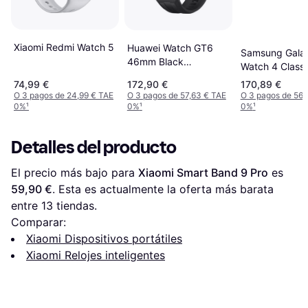
Xiaomi Redmi Watch 5
Huawei Watch GT6
Samsung Gala
46mm Black
Watch 4 Classi
Fluoroelastomer Strap
46mm Bluetoo
74,99 €
172,90 €
170,89 €
O 3 pagos de 24,99 € TAE
O 3 pagos de 57,63 € TAE
O 3 pagos de 56,
0%
¹
0%
¹
0%
¹
Detalles del producto
El precio más bajo para 
Xiaomi Smart Band 9 Pro
 es 
59,90 €
. Esta es actualmente la oferta más barata 
entre 
13
 tiendas.
Comparar:
Xiaomi Dispositivos portátiles
Xiaomi Relojes inteligentes