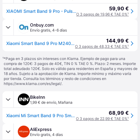
59,90 €
XIAOMI Smart Band 9 Pro - Pulsera de Actividad, autonomía de hasta 21 días, Pantalla AMOLED de 1,74" con tasa de refresco de 60 Hz, 5ATM, App Mi Fitness, Rosa (Versión ES)
O 3 pagos de 19,96 € TAE 0%
¹
Onbuy.com
Envío gratis
,
4-6 días
144,99 €
Xiaomi Smart Band 9 Pro M2402B1 Plata Lunar
O 3 pagos de 48,33 € TAE 0%
¹
¹
*Paga en 3 plazos sin intereses con Klarna. Ejemplo de pago para una
compra de 120€: 3 pagos de 40€, TIN 0 % TAE 0 %. Plazo: 2 meses. Importe
total adeudado 120€. Solo es válido para residentes en España y mayores de
18 años. Sujeto a la aprobación de Klarna. Importe mínimo y máximo varía
por tienda. Consulta los términos y resto de condiciones en
https://www.klarna.com/es/legal/
.
BikeInn
1,99 € de envío
,
Mañana
68,99 €
Xiaomi Mi Smart Band 9 Pro Smartwatch Transparente
O 3 pagos de 22,99 € TAE 0%
¹
AliExpress
Envío gratis
,
4 días