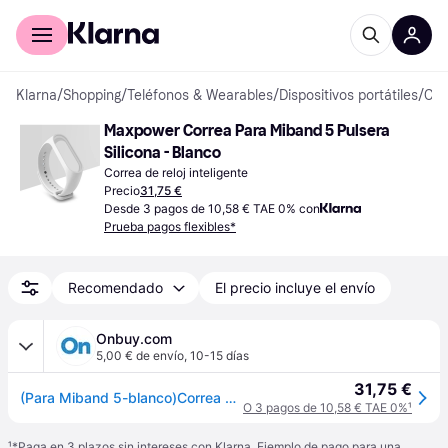
Comprar con Klarna
Para empresas
Klarna
/
Shopping
/
Teléfonos & Wearables
/
Dispositivos portátiles
/
Correas de reloj inteligente
Maxpower Correa Para Miband 5 Pulsera 
Silicona - Blanco
Correa de reloj inteligente
Precio
31,75 €
Desde 3 pagos de 10,58 € TAE 0% con
Prueba pagos flexibles*
Recomendado
El precio incluye el envío
Onbuy.com
5,00 € de envío
,
10-15 días
31,75 €
(Para Miband 5-blanco)Correa Para Xiaomi Mi Band 6 Mi Band 5 Pulsera Para Miband 4 Pulsera De Silicona
O 3 pagos de 10,58 € TAE 0%
¹
¹
*Paga en 3 plazos sin intereses con Klarna. Ejemplo de pago para una