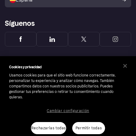
Reclamaciones
Síguenos
Cookies y privacidad
Usamos cookies para que el sitio web funcione correctamente,
personalizar tu experiencia y analizar cómo navegas. También
compartimos datos con nuestros socios publicitarios. Puedes
gestionar tus preferencias o retirar tu consentimiento cuando
quieras.
Cambiar configuración
Copyright © 2005-2026 Klarna Bank AB (publ). Sede central: Stockholm, Sweden. Todos
los derechos reservados. Klarna Bank AB (publ). Sveavägen 46, 111 34 Stockholm.
Número de empresa: 556737-0431
Rechazarlas todas
Permitir todas
Aviso Sobre Cookies
Klarna.com