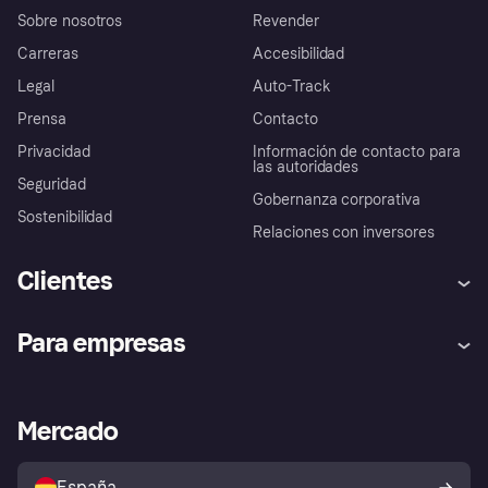
Sobre nosotros
Revender
Carreras
Accesibilidad
Legal
Auto-Track
Prensa
Contacto
Privacidad
Información de contacto para
las autoridades
Seguridad
Gobernanza corporativa
Sostenibilidad
Relaciones con inversores
Clientes
Ayuda
Promesa de protección contra
Para empresas
el fraude
Inicio de sesión
Nuestra promesa
Asistencia al comerciante
Portal de desarrolladores
Klarna app
Bienestar financiero
Acceso empresas
Estado operativo
Mercado
Directorio de tiendas
Configuración de privacidad
Vende con Klarna
Plataformas y socios
Política de protección al
comprador de Klarna
Tu derecho de desistimiento
España