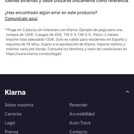
fuentes externas y debe utilizarse únicamente como referencia.

¿Has encontrado algún error en este producto? 
Comunícalo aquí
.
¹
*Paga en 3 plazos sin intereses con Klarna. Ejemplo de pago para una
compra de 120€: 3 pagos de 40€, TIN 0 % TAE 0 %. Plazo: 2 meses.
Importe total adeudado 120€. Solo es válido para residentes en España y
mayores de 18 años. Sujeto a la aprobación de Klarna. Importe mínimo y
máximo varía por tienda. Consulta los términos y resto de condiciones en
https://www.klarna.com/es/legal/
.
Klarna
Sobre nosotros
Revender
Carreras
Accesibilidad
Legal
Auto-Track
Prensa
Contacto