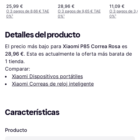
Silver
25,99 €
28,96 €
11,09 €
O 3 pagos de 8,66 € TAE
O 3 pagos de 9,65 € TAE
O 3 pagos de 3,6
0%
¹
0%
¹
0%
¹
Detalles del producto
El precio más bajo para 
Xiaomi P85 Correa Rosa
 es 
28,96 €
. Esta es actualmente la oferta más barata de 
1 tienda.
Comparar:
Xiaomi Dispositivos portátiles
Xiaomi Correas de reloj inteligente
Características
Producto