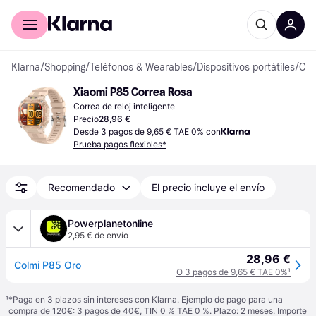
Comprar con Klarna
Para empresas
Klarna
/
Shopping
/
Teléfonos & Wearables
/
Dispositivos portátiles
/
Correas de reloj inteligente
Xiaomi P85 Correa Rosa
Correa de reloj inteligente
Precio
28,96 €
Desde 3 pagos de 9,65 € TAE 0% con
Prueba pagos flexibles*
Recomendado
El precio incluye el envío
Powerplanetonline
2,95 € de envío
28,96 €
Colmi P85 Oro
O 3 pagos de 9,65 € TAE 0%
¹
¹
*Paga en 3 plazos sin intereses con Klarna. Ejemplo de pago para una
compra de 120€: 3 pagos de 40€, TIN 0 % TAE 0 %. Plazo: 2 meses. Importe