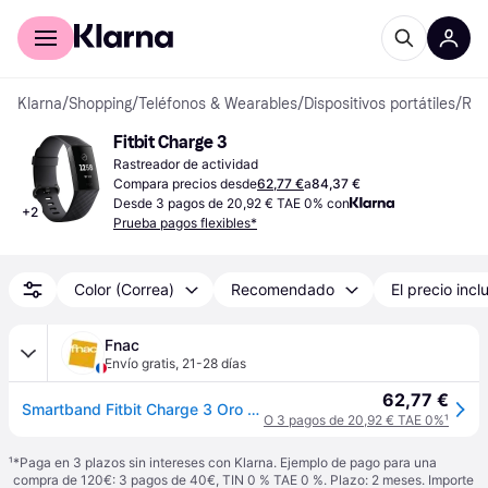
Comprar con Klarna
Para empresas
Klarna
/
Shopping
/
Teléfonos & Wearables
/
Dispositivos portátiles
/
Rastreadores de actividad
Fitbit Charge 3
Rastreador de actividad
Compara precios desde
62,77 €
a
84,37 €
Desde 3 pagos de 20,92 € TAE 0% con
+
2
Prueba pagos flexibles*
Color (Correa)
Recomendado
El precio incl
Fnac
Envío gratis
,
21-28 días
62,77 €
Smartband Fitbit Charge 3 Oro Rosa/gris Azulado
O 3 pagos de 20,92 € TAE 0%
¹
¹
*Paga en 3 plazos sin intereses con Klarna. Ejemplo de pago para una
compra de 120€: 3 pagos de 40€, TIN 0 % TAE 0 %. Plazo: 2 meses. Importe