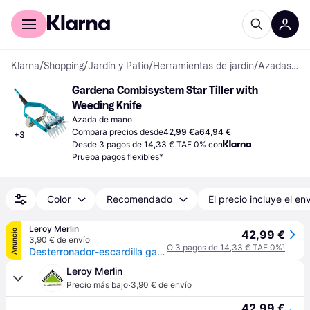
Comprar con Klarna
Para empresas
Klarna
/
Shopping
/
Jardín y Patio
/
Herramientas de jardín
/
Azadas de mano
Gardena Combisystem Star Tiller with 
Weeding Knife
Azada de mano
Compara precios desde
42,99 €
a
64,94 €
+
3
Desde 3 pagos de 14,33 € TAE 0% con
Prueba pagos flexibles*
Color
Recomendado
El precio incluye el en
Leroy Merlin
Anuncio
42,99 €
3,90 € de envío
O 3 pagos de 14,33 € TAE 0%
¹
Desterronador-escardilla gardena combysistem de acero de 14 cm
Leroy Merlin
·
Precio más bajo
3,90 € de envío
42,99 €