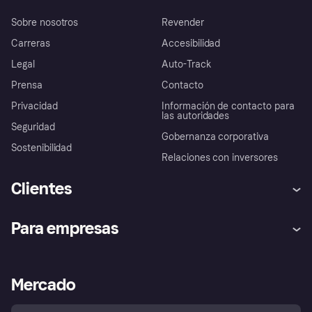
Sobre nosotros
Revender
Carreras
Accesibilidad
Legal
Auto-Track
Prensa
Contacto
Privacidad
Información de contacto para
las autoridades
Seguridad
Gobernanza corporativa
Sostenibilidad
Relaciones con inversores
Clientes
Ayuda
Promesa de protección contra
Para empresas
el fraude
Inicio de sesión
Nuestra promesa
Asistencia al comerciante
Portal de desarrolladores
Klarna app
Bienestar financiero
Acceso empresas
Estado operativo
Mercado
Directorio de tiendas
Configuración de privacidad
Vende con Klarna
Plataformas y socios
Política de protección al
comprador de Klarna
Tu derecho de desistimiento