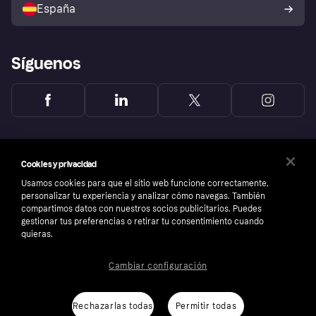
España
Reclamaciones
Síguenos
Cookies y privacidad
Usamos cookies para que el sitio web funcione correctamente,
personalizar tu experiencia y analizar cómo navegas. También
compartimos datos con nuestros socios publicitarios. Puedes
gestionar tus preferencias o retirar tu consentimiento cuando
quieras.
Cambiar configuración
Copyright © 2005-2026 Klarna Bank AB (publ). Sede central: Stockholm, Sweden. Todos
los derechos reservados. Klarna Bank AB (publ). Sveavägen 46, 111 34 Stockholm.
Número de empresa: 556737-0431
Rechazarlas todas
Permitir todas