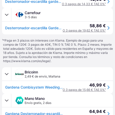
Desterronador-escardilla gardena combysistem de acero de 14 cm
O 3 pagos de 14,33 € TAE 0%
¹
Carrefour
3-5 días
58,86 €
Desterronador-escardilla Gardena Combisystem - 3195-20
O 3 pagos de 19,62 € TAE 0%
¹
¹
*Paga en 3 plazos sin intereses con Klarna. Ejemplo de pago para una
compra de 120€: 3 pagos de 40€, TIN 0 % TAE 0 %. Plazo: 2 meses. Importe
total adeudado 120€. Solo es válido para residentes en España y mayores de
18 años. Sujeto a la aprobación de Klarna. Importe mínimo y máximo varía
por tienda. Consulta los términos y resto de condiciones en
https://www.klarna.com/es/legal/
.
Bricoinn
2,49 € de envío
,
Mañana
46,99 €
Gardena Combisystem Weeding Hoe Clod Buster 14 Cm Plateado
O 3 pagos de 15,66 € TAE 0%
¹
Mano Mano
Envío gratis
,
2 días
64,94 €
Gardena Desterronador-escardilla Combisystem (03195-20)