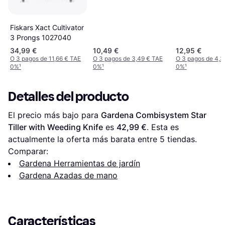
Fiskars Xact Cultivator
3 Prongs 1027040
34,99 €
10,49 €
12,95 €
O 3 pagos de 11,66 € TAE
O 3 pagos de 3,49 € TAE
O 3 pagos de 4,3
0%
¹
0%
¹
0%
¹
Detalles del producto
El precio más bajo para 
Gardena Combisystem Star 
Tiller with Weeding Knife
 es 
42,99 €
. Esta es 
actualmente la oferta más barata entre 
5
 tiendas.
Comparar:
Gardena Herramientas de jardín
Gardena Azadas de mano
Características