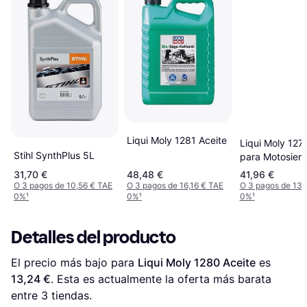
Liqui Moly 1281 Aceite
Liqui Moly 127
Stihl SynthPlus 5L
para Motosierr
31,70 €
48,48 €
41,96 €
O 3 pagos de 10,56 € TAE
O 3 pagos de 16,16 € TAE
O 3 pagos de 13,
0%
¹
0%
¹
0%
¹
Detalles del producto
El precio más bajo para 
Liqui Moly 1280 Aceite
 es 
13,24 €
. Esta es actualmente la oferta más barata 
entre 
3
 tiendas.