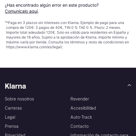
¿Has encontrado algún error en este producto? 
Comunícalo aquí
.
¹
*Paga en 3 plazos sin intereses con Klarna. Ejemplo de pago para una
compra de 120€: 3 pagos de 40€, TIN 0 % TAE 0 %. Plazo: 2 meses.
Importe total adeudado 120€. Solo es válido para residentes en España y
mayores de 18 años. Sujeto a la aprobación de Klarna. Importe mínimo y
máximo varía por tienda. Consulta los términos y resto de condiciones en
https://www.klarna.com/es/legal/
.
Klarna
Sobre nosotros
Revender
Carreras
Accesibilidad
Legal
Auto-Track
Prensa
Contacto
Privacidad
Información de contacto para