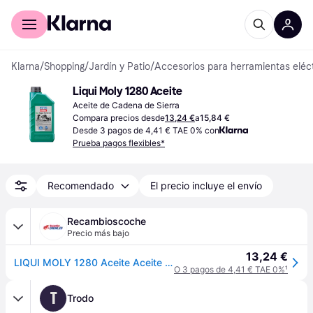
Comprar con Klarna
Para empresas
Klarna
/
Shopping
/
Jardín y Patio
/
Accesorios para herramientas eléct
Liqui Moly 1280 Aceite
Aceite de Cadena de Sierra
Compara precios desde
13,24 €
a
15,84 €
Desde 3 pagos de 4,41 € TAE 0% con
Prueba pagos flexibles*
Recomendado
El precio incluye el envío
Recambioscoche
Precio más bajo
13,24 €
LIQUI MOLY 1280 Aceite Aceite para cadenas de motosierras bio
O 3 pagos de 4,41 € TAE 0%
¹
T
Trodo