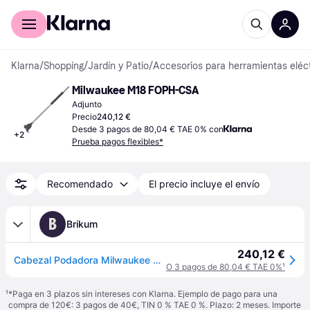
Comprar con Klarna
Para empresas
Klarna
/
Shopping
/
Jardín y Patio
/
Accesorios para herramientas eléct
Milwaukee M18 FOPH-CSA
Adjunto
Precio
240,12 €
Desde 3 pagos de 80,04 € TAE 0% con
+
2
Prueba pagos flexibles*
Recomendado
El precio incluye el envío
B
Brikum
240,12 €
Cabezal Podadora Milwaukee M18FOPH-CSA
O 3 pagos de 80,04 € TAE 0%
¹
¹
*Paga en 3 plazos sin intereses con Klarna. Ejemplo de pago para una
compra de 120€: 3 pagos de 40€, TIN 0 % TAE 0 %. Plazo: 2 meses. Importe