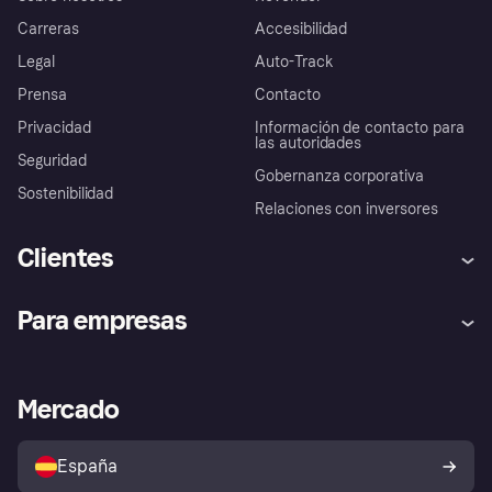
Carreras
Accesibilidad
Legal
Auto-Track
Prensa
Contacto
Privacidad
Información de contacto para
las autoridades
Seguridad
Gobernanza corporativa
Sostenibilidad
Relaciones con inversores
Clientes
Ayuda
Promesa de protección contra
Para empresas
el fraude
Inicio de sesión
Nuestra promesa
Asistencia al comerciante
Portal de desarrolladores
Klarna app
Bienestar financiero
Acceso empresas
Estado operativo
Mercado
Directorio de tiendas
Configuración de privacidad
Vende con Klarna
Plataformas y socios
Política de protección al
comprador de Klarna
Tu derecho de desistimiento
España
Reclamaciones